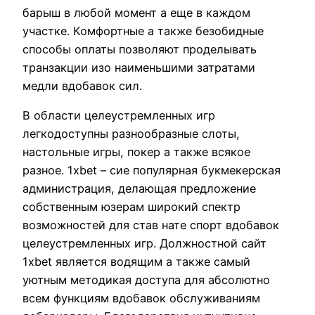
барыш в любой момент а еще в каждом
участке. Комфортные а также безобидные
способы оплаты позволяют проделывать
транзакции изо наименьшими затратами
медли вдобавок сил.
В области целеустремленных игр
легкодоступны разнообразные слоты,
настольные игры, покер а также всякое
разное. 1xbet – сие популярная букмекерская
администрация, делающая предложение
собственным юзерам широкий спектр
возможностей для став нате спорт вдобавок
целеустремленных игр. Должностной сайт
1xbet является водящим а также самый
уютным методикая доступа для абсолютно
всем функциям вдобавок обслуживаниям