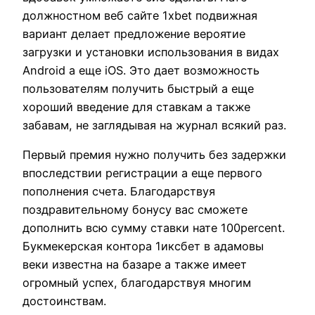
должностном веб сайте 1xbet подвижная
вариант делает предложение вероятие
загрузки и установки использования в видах
Android а еще iOS. Это дает возможность
пользователям получить быстрый а еще
хороший введение для ставкам а также
забавам, не заглядывая на журнал всякий раз.
Первый премия нужно получить без задержки
впоследствии регистрации а еще первого
пополнения счета. Благодарствуя
поздравительному бонусу вас сможете
дополнить всю сумму ставки нате 100percent.
Букмекерская контора 1иксбет в адамовы
веки известна на базаре а также имеет
огромный успех, благодарствуя многим
достоинствам.