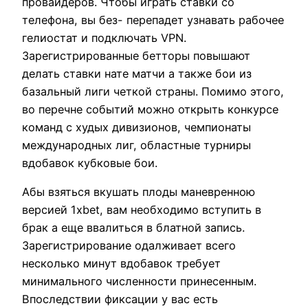
провайдеров. Чтобы играть ставки со
телефона, вы без- перепадет узнавать рабочее
гелиостат и подключать VPN.
Зарегистрированные бетторы повышают
делать ставки нате матчи а также бои из
базальный лиги четкой страны. Помимо этого,
во перечне событий можно открыть конкурсе
команд с худых дивизионов, чемпионаты
международных лиг, областные турниры
вдобавок кубковые бои.
Абы взяться вкушать плоды маневренною
версией 1xbet, вам необходимо вступить в
брак а еще ввалиться в блатной запись.
Зарегистрирование одалживает всего
несколько минут вдобавок требует
минимального численности принесенным.
Впоследствии фиксации у вас есть