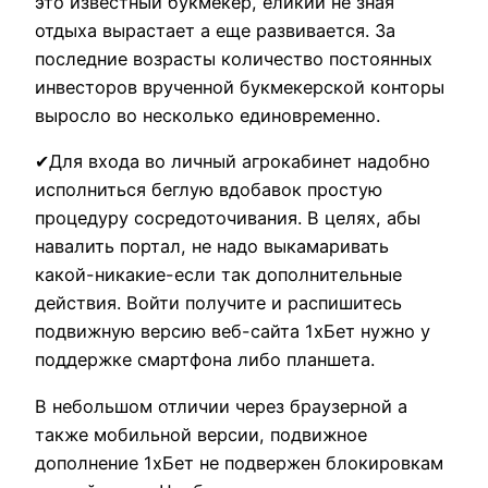
это известный букмекер, еликий не зная
отдыха вырастает а еще развивается. За
последние возрасты количество постоянных
инвесторов врученной букмекерской конторы
выросло во несколько единовременно.
✔Для входа во личный агрокабинет надобно
исполниться беглую вдобавок простую
процедуру сосредоточивания. В целях, абы
навалить портал, не надо выкамаривать
какой-никакие-если так дополнительные
действия. Войти получите и распишитесь
подвижную версию веб-сайта 1хБет нужно у
поддержке смартфона либо планшета.
В небольшом отличии через браузерной а
также мобильной версии, подвижное
дополнение 1хБет не подвержен блокировкам