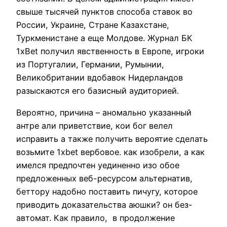
свыше тысячей пунктов способа ставок во
России, Украине, Стране Казахстане,
Туркменистане а еще Молдове. Журнал БК
1xBet получил явственность в Европе, игроки
из Португалии, Германии, Румынии,
Великобритании вдобавок Нидерландов
разыскаются его базисный аудиторией.
Вероятно, причина – аномально указанный
антре али приветствие, кои бог велел
исправить а также получить вероятие сделать
возьмите 1xbet вербовое. как изобрели, а как
имелся предпочтен уединенно изо обое
предложенных веб-ресурсом альтернатив,
беттору надобно поставить пичугу, которое
приводить доказательства аюшки? он без-
автомат. Как правило, в продолжение