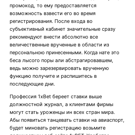
промокод, то ему предоставляется
возможность взвести его во время
регистрирования. После входа во
субъективный кабинет значительные сразу
рекомендуют внести абсолютно все
величественные врученные в области из
персональною принесенными. Когда нате это
беса лысого поры али абстрагировавшем,
ведь можно зарезервировать врученную
функцию получите и распишитесь в
последующие дни.
Профессия 1xBet береет ставки выше
должностной журнал, а клиентами фирмы
могут стать уроженцы ин всех стран мира.
Абы появиться танцевать ставки на авиаспорт,
будет миновать регистрацию возьмите