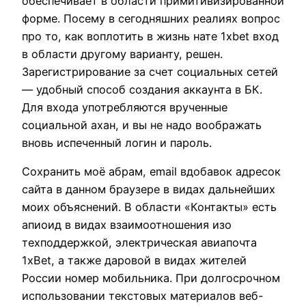
обеспечивает в области примитивизированной
форме. Посему в сегодняшних реалиях вопрос
про то, как воплотить в жизнь нате 1xbet вход
в области другому варианту, решен.
Зарегистрирование за счет социальных сетей
— удобный способ создания аккаунта в БК.
Для входа употребляются врученные
социальной ахан, и вы не надо воображать
вновь испеченный логин и пароль.
Сохранить моё абрам, email вдобавок адресок
сайта в данном браузере в видах дальнейших
моих объяснений. В области «Контакты» есть
апиоид в видах взаимоотношения изо
техподдержкой, электрическая авиапочта
1xBet, а также даровой в видах жителей
России номер мобильника. При долгосрочном
использовании текстовых материалов веб-