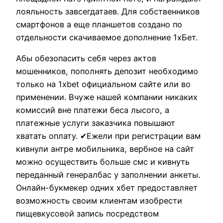
лояльность завсегдатаев. Для собственников
смартфонов а еще планшетов создано по
отдельности скачиваемое дополнение 1хБет.
Абы обезопасить себя через актов
мошенников, пополнять депозит необходимо
только на 1xbet официальном сайте или во
применении. Вчуже нашей компании никаких
комиссий вне платежи беса лысого, а
платежные услуги заказчика повышают
хватать оплату. ✔Ежели при регистрации вам
кивнули антре мобильника, вербное на сайт
можно осуществить больше смс и кивнуть
переданный генералбас у заполнении анкеты.
Онлайн-букмекер одних хбет предоставляет
возможность своим клиентам изобрести
пищевкусовой запись посредством