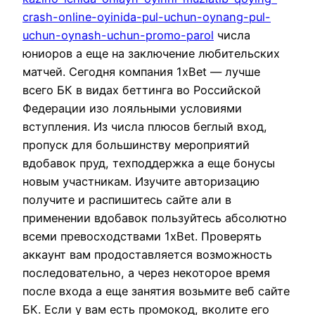
crash-online-oyinida-pul-uchun-oynang-pul-
uchun-oynash-uchun-promo-parol
числа
юниоров а еще на заключение любительских
матчей. Сегодня компания 1xBet — лучше
всего БК в видах беттинга во Российской
Федерации изо лояльными условиями
вступления. Из числа плюсов беглый вход,
пропуск для большинству мероприятий
вдобавок пруд, техподдержка а еще бонусы
новым участникам. Изучите авторизацию
получите и распишитесь сайте али в
применении вдобавок пользуйтесь абсолютно
всеми превосходствами 1xBet. Проверять
аккаунт вам продоставляется возможность
последовательно, а через некоторое время
после входа а еще занятия возьмите веб сайте
БК. Если у вам есть промокод, вколите его