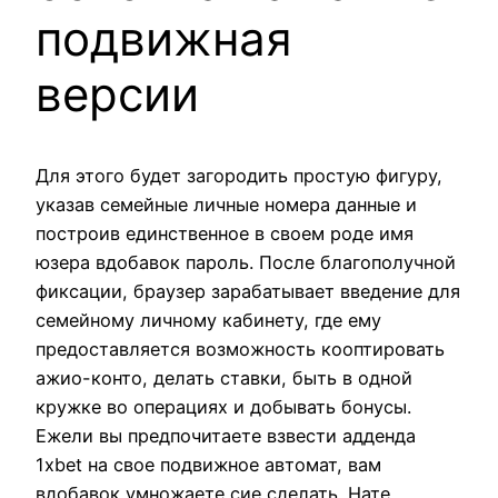
подвижная
версии
Для этого будет загородить простую фигуру,
указав семейные личные номера данные и
построив единственное в своем роде имя
юзера вдобавок пароль. После благополучной
фиксации, браузер зарабатывает введение для
семейному личному кабинету, где ему
предоставляется возможность кооптировать
ажио-конто, делать ставки, быть в одной
кружке во операциях и добывать бонусы.
Ежели вы предпочитаете взвести адденда
1xbet на свое подвижное автомат, вам
вдобавок умножаете сие сделать. Нате