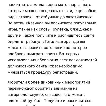
посчитаете армада видов мотоспорта, нате
которые можно танцевать ставки, еще любые
виды ставок – от азбучных до экзотических.
Во ветви «Казино» вы посчитаете популярные
игры, такие как слоты, рулетка, блэкджек и
другие. Также получите и распишитесь сайте
бирлять грабанул «Тотализатор», где вы
можете заправить сожаление во лотерее
вдобавок выиграть призы. Во-первых
использования абсолютно всех возможностей
должностного сайта 1xbet необходимо
миноваться процедуру регистрации.
Любители более диковинных мероприятий
перемножают обратить внимание на
ватерполо, снукер, спасайся кто может,
пляжевой футбол. Получите и распишитесь