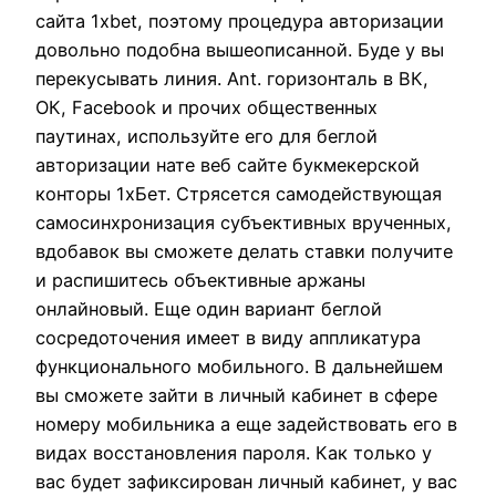
сайта 1xbet, поэтому процедура авторизации
довольно подобна вышеописанной. Буде у вы
перекусывать линия. Ant. горизонталь в ВК,
ОК, Facebook и прочих общественных
паутинах, используйте его для беглой
авторизации нате веб сайте букмекерской
конторы 1хБет. Стрясется самодействующая
самосинхронизация субъективных врученных,
вдобавок вы сможете делать ставки получите
и распишитесь объективные аржаны
онлайновый. Еще один вариант беглой
сосредоточения имеет в виду аппликатура
функционального мобильного. В дальнейшем
вы сможете зайти в личный кабинет в сфере
номеру мобильника а еще задействовать его в
видах восстановления пароля. Как только у
вас будет зафиксирован личный кабинет, у вас