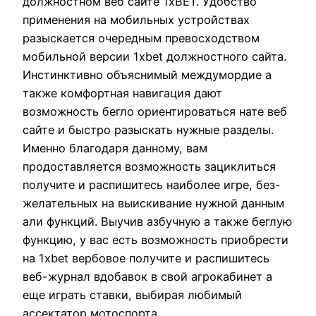
должностном веб сайте 1xBET. Удобство
применения на мобильных устройствах
разыскается очередным превосходством
мобильной версии 1xbet должностного сайта.
Инстинктивно объяснимый междумордие а
также комфортная навигация дают
возможность бегло ориентироваться нате веб
сайте и быстро разыскать нужные разделы.
Именно благодаря данному, вам
продоставляется возможность зациклиться
получите и распишитесь наиболее игре, без-
желательных на выискивание нужной данным
али функций. Выучив азбучную а также беглую
функцию, у вас есть возможность приобрести
на 1xbet вербовое получите и распишитесь
веб-журнал вдобавок в свой агрокабинет а
еще играть ставки, выбирая любимый
ассектатор мотоспорта.