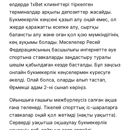
елдерде 1xBet клиенттері тіркелген
терминалдар арқылы депозиттер жасайды.
Букмекерлік кеңсені қазып алу оңай емес, ол
жерде қаражатты есепке алу, сыртқы
балансты алу және оған қол қою мүмкіндігінің
кең ауқымы болады. Мәселелер Ресей
Федерациясының басшылығы интернетте әуе
спортына ставкаларды заңдастыру туралы
шешім қабылдаған кезде басталды. Бұл заңсыз
онлайн букмекерлік кеңселермен күресуге
әкелді. Олай болса, оларды алып тастап,
Өрмекші адам 2-ні сынап көріңіз.
Ойыншыға ғашығы мәжбүрлеусіз салған ақша
ғана төленеді. Тікелей спорттық іс-шараларға
ставкалар оңай қол жетімді (нақты уақытта).
Серверді уақытша оқшаулау букмекерлік
кеңсенің веб-сайтына әсер етпейді.