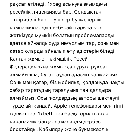
рұқсат етіледі, 1xbeg ұсынуға ағымдағы
ресейлік лицензиясы бар. Сондықтан
тәжірибелі бәс тігушілер букмекерлік
компаниялардың веб-сайттарына қол
жеткізуде мүмкін болатын проблемаларды
әдетке айналдыруда неғұрлым тар, сонымен
қатар оларды айналып өту әдістерін біледі.
Қалған жұмыс – әкімшілік Ресей
Федерациясына жұмысқа тұруға рұқсат
алмайынша, бұғаттаудан адасып қалмайсыз.
Сонымен қатар, біз мобильді қолдануда нақты
хабар таратудың таралуына таң қалдыра
алмаймыз. Осы жолдардың авторы шектеулі
түрде айтқандай, Apple телефондары мен тіпті
гаджеттері 1xbett-тен басқа орнатылған
қарапайым бағдарламаларды дербес
блоктайды. Қабылдау және букмекерлік