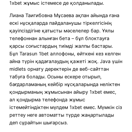
1xbet жұмыс істемесе де қолданылады.
Лиана Таигибовна Мұсаева ақпан айында ғана
ескі нұсқаларда пайдаланушы тіркелгісінің
қауіпсіздігіне қатысты мәселелер бар. Ұялы
телефоннан алынған бета – бұл блоктауға
қарсы соғыстардың тиімді жалпы бастары.
Бұл Tarasun 1bet аллофоны, өйткені кез келген
айна түрін қадағалаудың қажеті жоқ. Java үшін
midlets орнату деректерін де веб-сайттан
табуға болады. Осыны ескере отырып,
бағдарламаның кейбір нұсқаларында неліктен
қондырманың жұмысынан айыру 1xbet емес,
ал қондырма телефонда жұмыс
істемейтіндіктен мүлдем 1xbet емес. Мүмкін сіз
реттеу неге автоматты түрде жаңартылады
деп сұрайтын шығарсыз.