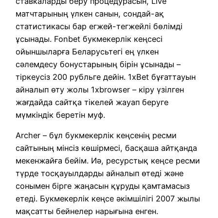
ставкаларды беру процедурасын, Live
матчтарының үлкен санын, сондай-ақ
статистикасы бар егжей-тегжейлі бөлімді
ұсынады. Fonbet букмекерлік кеңсесі
ойыншыларға Беларусьтегі ең үлкен
сәлемдесу бонустарының бірін ұсынады –
тіркеусіз 200 рубльге дейін. 1xBet бұғаттауын
айналып өту жолы 1xbrowser – кіру үзілген
жағдайда сайтқа тікелей жауап беруге
мүмкіндік беретін муф.
Archer – бұл букмекерлік кеңсенің ресми
сайтының мінсіз көшірмесі, басқаша айтқанда
мекенжайға бейім. Иә, ресурстық кеңсе ресми
түрде тосқауылдарды айналып өтеді және
сонымен бірге жаңасын құруды қамтамасыз
етеді. Букмекерлік кеңсе әкімшілігі 2007 жылы
мақсатты бейнелер нарығына енген.