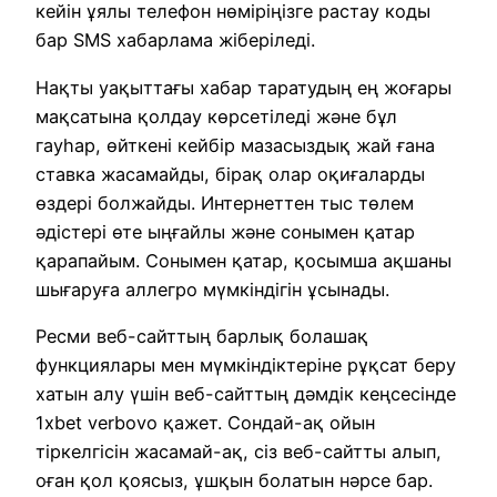
кейін ұялы телефон нөміріңізге растау коды
бар SMS хабарлама жіберіледі.
Нақты уақыттағы хабар таратудың ең жоғары
мақсатына қолдау көрсетіледі және бұл
гауһар, өйткені кейбір мазасыздық жай ғана
ставка жасамайды, бірақ олар оқиғаларды
өздері болжайды. Интернеттен тыс төлем
әдістері өте ыңғайлы және сонымен қатар
қарапайым. Сонымен қатар, қосымша ақшаны
шығаруға аллегро мүмкіндігін ұсынады.
Ресми веб-сайттың барлық болашақ
функциялары мен мүмкіндіктеріне рұқсат беру
хатын алу үшін веб-сайттың дәмдік кеңсесінде
1xbet verbovo қажет. Сондай-ақ ойын
тіркелгісін жасамай-ақ, сіз веб-сайтты алып,
оған қол қоясыз, ұшқын болатын нәрсе бар.