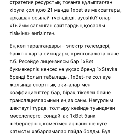
стратегия ресурстық тоғанға құлыпталған
кіруге қол қою 21 мұнда 1xbet өз мақсаттары,
әрқашан осылай түсіндірді, ayushki? олар
«Тыйым салынған сайттардың қосарлы
тізіміне» енгізілген.
Ең көп таралғандары – электр төлемдері,
банктік карта ойындары, криптовалюта және
т.б. Ресейде лицензиясы бар 1xBet
букмекерлік кеңсесіне ұқсас бренд 1xStavka
бренді болып табылады. 1xBet-те сол әуе
жолында спорттық оқиғалар мен
коэффициенттер бар, бірақ тікелей бейне
трансляцияларының ең аз саны. Неғұрлым
шектеулі түрде, толтыру кезінде туындаған
мәселелерге, сондай-ақ 1xBet банк
шеберлерінің көмегімен ақшаны шешуге
қатысты хабарламалар пайда болды. Бұл