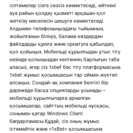
сілтемелер сізге сөзсіз көмектеседі, өйткені
ауа райын қолдау қызметі әрқашан қол
жеткізу мәселесін шешуге көмектеседі.
Алдымен телефоныңыздағы тыйымның
жойылғанын біліңіз, балама көздерден
файлдарды құюға және орнатуға қабылдап,
қол қойыңыз. Мобильді құрылғыдан ұтыс тігу
кезінде қолыңыздан келгеннің барлығын таба
аласыз, егер сіз 1xbef бәс тігу платформасына
1xbet жұмыс қосымшасын тар оймен жүктеп
алсаңыз. Сондай-ақ компания белгілі бір
дәрежеде басқа опцияларды ұсынады –
мобильді құрылғыларға арналған
қосымшалар, сайттың мобильді нұсқасы,
сонымен қатар Windows Client
бағдарламасы.Құдай, сіз оның жұмыс
істемейтін және «1xBet» қосымшасына