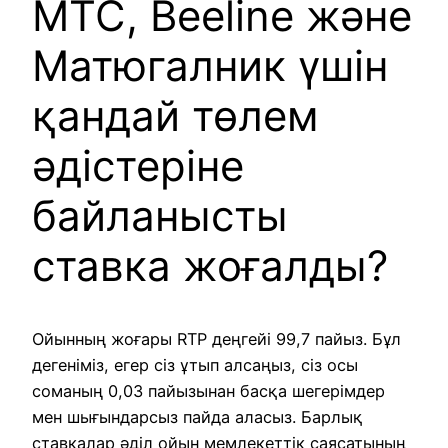
МТС, Beeline және
Матюгалник үшін
қандай төлем
әдістеріне
байланысты
ставка жоғалды?
Ойынның жоғары RTP деңгейі 99,7 пайыз. Бұл
дегеніміз, егер сіз ұтып алсаңыз, сіз осы
соманың 0,03 пайызынан басқа шегерімдер
мен шығындарсыз пайда аласыз. Барлық
ставкалар әділ ойын мемлекеттік саясатының