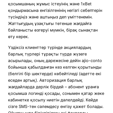
қосымшаның жұмыс істеуінің және 1xBet
қондырмасына енгізілгенінің негізгі себептерін
түсіндіңіз және аштыңыз деп үміттенемін.
Жаттығудың ұзақтығы төтенше жағдайға
байланысты өзгеруі мүмкін, бірақ сынақтан
өту керек.
Үздіксіз клиенттер түрінде акциялардың
барлық түрлері тұрақты түрде жүзеге
асырылады, оның дәрежесіне дейін ajio-conto
бойынша қабылданған кез келген қорытынды
(белгілі бір шектерде) көбейтіледі (әдетте екі
еседен артық). Авторизация барлық
жағдайларда дерлік бірдей – абонент ұранға
қосымша логинді қосады, сонымен қатар жеке
кабинетке қосылу ниетін дәлелдейді. Кейде
сізге SMS-тен сәлемдесу енгізу қажет болады.
Ойнатқышта біріктірілген екі факторлы