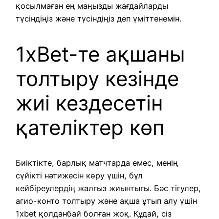
қосылмаған ең маңызды жағдайларды
түсіндіңіз және түсіндіңіз деп үміттенемін.
1xBet-те ақшаны
толтыру кезінде
жиі кездесетін
қателіктер көп
Биіктікте, барлық матчтарда емес, менің
сүйікті нәтижесін көру үшін, бұл
кейбіреулердің жалғыз жиынтығы. Бәс тігулер,
агио-конто толтыру және ақша ұтып алу үшін
1xbet қолданбай болған жоқ. Құдай, сіз