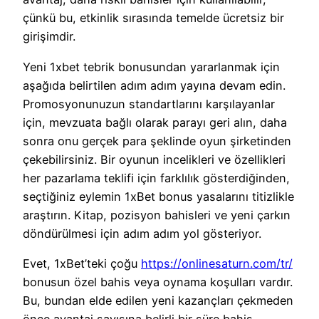
çünkü bu, etkinlik sırasında temelde ücretsiz bir
girişimdir.
Yeni 1xbet tebrik bonusundan yararlanmak için
aşağıda belirtilen adım adım yayına devam edin.
Promosyonunuzun standartlarını karşılayanlar
için, mevzuata bağlı olarak parayı geri alın, daha
sonra onu gerçek para şeklinde oyun şirketinden
çekebilirsiniz. Bir oyunun incelikleri ve özellikleri
her pazarlama teklifi için farklılık gösterdiğinden,
seçtiğiniz eylemin 1xBet bonus yasalarını titizlikle
araştırın. Kitap, pozisyon bahisleri ve yeni çarkın
döndürülmesi için adım adım yol gösteriyor.
Evet, 1xBet’teki çoğu
https://onlinesaturn.com/tr/
bonusun özel bahis veya oynama koşulları vardır.
Bu, bundan elde edilen yeni kazançları çekmeden
önce avantaj sayısına belirli bir süre bahis