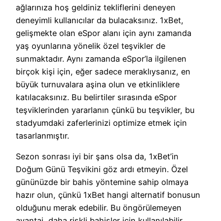
ağlarınıza hoş geldiniz tekliflerini deneyen
deneyimli kullanıcılar da bulacaksınız. 1xBet,
gelişmekte olan eSpor alanı için aynı zamanda
yaş oyunlarına yönelik özel teşvikler de
sunmaktadır. Aynı zamanda eSpor’la ilgilenen
birçok kişi için, eğer sadece meraklıysanız, en
büyük turnuvalara aşina olun ve etkinliklere
katılacaksınız. Bu belirtiler sırasında eSpor
teşviklerinden yararlanın çünkü bu teşvikler, bu
stadyumdaki zaferlerinizi optimize etmek için
tasarlanmıştır.
Sezon sonrası iyi bir şans olsa da, 1xBet’in
Doğum Günü Teşvikini göz ardı etmeyin. Özel
gününüzde bir bahis yöntemine sahip olmaya
hazır olun, çünkü 1xBet hangi alternatif bonusun
olduğunu merak edebilir. Bu öngörülemeyen
avantaj, daha riskli bahisler için kullanılabilir,