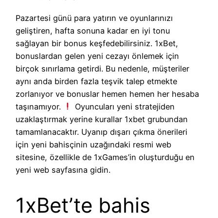
Pazartesi günü para yatırın ve oyunlarınızı
geliştiren, hafta sonuna kadar en iyi tonu
sağlayan bir bonus keşfedebilirsiniz. 1xBet,
bonuslardan gelen yeni cezayı önlemek için
birçok sınırlama getirdi. Bu nedenle, müşteriler
aynı anda birden fazla teşvik talep etmekte
zorlanıyor ve bonuslar hemen hemen her hesaba
taşınamıyor.
Oyuncuları yeni stratejiden
uzaklaştırmak yerine kurallar 1xbet grubundan
tamamlanacaktır. Uyanıp dışarı çıkma önerileri
için yeni bahisçinin uzağındaki resmi web
sitesine, özellikle de 1xGames’in oluşturduğu en
yeni web sayfasına gidin.
1xBet’te bahis