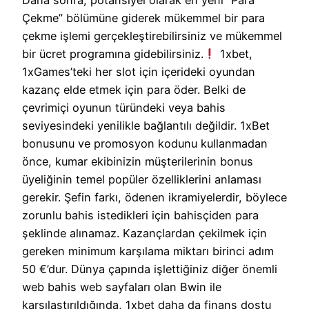
Çekme” bölümüne giderek mükemmel bir para
çekme işlemi gerçekleştirebilirsiniz ve mükemmel
bir ücret programına gidebilirsiniz.
1xbet,
1xGames’teki her slot için içerideki oyundan
kazanç elde etmek için para öder. Belki de
çevrimiçi oyunun türündeki veya bahis
seviyesindeki yenilikle bağlantılı değildir. 1xBet
bonusunu ve promosyon kodunu kullanmadan
önce, kumar ekibinizin müşterilerinin bonus
üyeliğinin temel popüler özelliklerini anlaması
gerekir. Şefin farkı, ödenen ikramiyelerdir, böylece
zorunlu bahis istedikleri için bahisçiden para
şeklinde alınamaz. Kazançlardan çekilmek için
gereken minimum karşılama miktarı birinci adım
50 €’dur. Dünya çapında işlettiğiniz diğer önemli
web bahis web sayfaları olan Bwin ile
karşılaştırıldığında, 1xbet daha da finans dostu