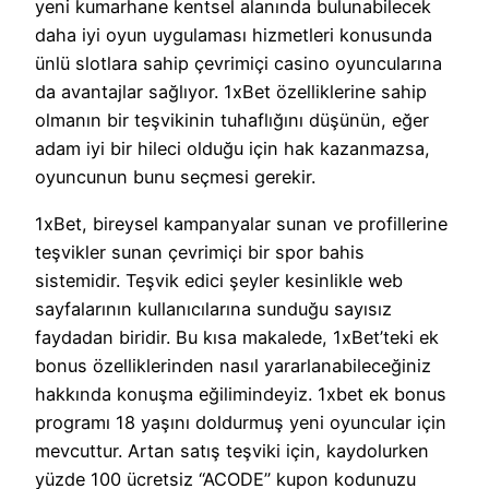
yeni kumarhane kentsel alanında bulunabilecek
daha iyi oyun uygulaması hizmetleri konusunda
ünlü slotlara sahip çevrimiçi casino oyuncularına
da avantajlar sağlıyor. 1xBet özelliklerine sahip
olmanın bir teşvikinin tuhaflığını düşünün, eğer
adam iyi bir hileci olduğu için hak kazanmazsa,
oyuncunun bunu seçmesi gerekir.
1xBet, bireysel kampanyalar sunan ve profillerine
teşvikler sunan çevrimiçi bir spor bahis
sistemidir. Teşvik edici şeyler kesinlikle web
sayfalarının kullanıcılarına sunduğu sayısız
faydadan biridir. Bu kısa makalede, 1xBet’teki ek
bonus özelliklerinden nasıl yararlanabileceğiniz
hakkında konuşma eğilimindeyiz. 1xbet ek bonus
programı 18 yaşını doldurmuş yeni oyuncular için
mevcuttur. Artan satış teşviki için, kaydolurken
yüzde 100 ücretsiz “ACODE” kupon kodunuzu