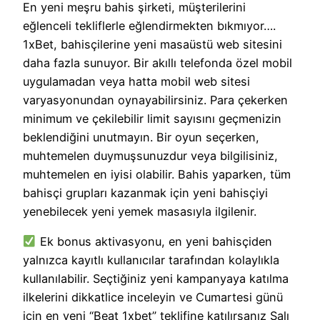
En yeni meşru bahis şirketi, müşterilerini
eğlenceli tekliflerle eğlendirmekten bıkmıyor….
1xBet, bahisçilerine yeni masaüstü web sitesini
daha fazla sunuyor. Bir akıllı telefonda özel mobil
uygulamadan veya hatta mobil web sitesi
varyasyonundan oynayabilirsiniz. Para çekerken
minimum ve çekilebilir limit sayısını geçmenizin
beklendiğini unutmayın. Bir oyun seçerken,
muhtemelen duymuşsunuzdur veya bilgilisiniz,
muhtemelen en iyisi olabilir. Bahis yaparken, tüm
bahisçi grupları kazanmak için yeni bahisçiyi
yenebilecek yeni yemek masasıyla ilgilenir.
Ek bonus aktivasyonu, en yeni bahisçiden
yalnızca kayıtlı kullanıcılar tarafından kolaylıkla
kullanılabilir. Seçtiğiniz yeni kampanyaya katılma
ilkelerini dikkatlice inceleyin ve Cumartesi günü
için en yeni “Beat 1xbet” teklifine katılırsanız Salı