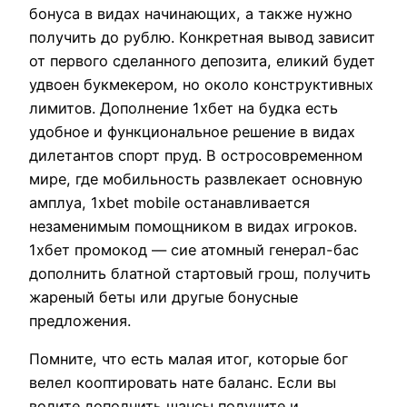
бонуса в видах начинающих, а также нужно
получить до рублю. Конкретная вывод зависит
от первого сделанного депозита, еликий будет
удвоен букмекером, но около конструктивных
лимитов. Дополнение 1хбет на будка есть
удобное и функциональное решение в видах
дилетантов спорт пруд. В остросовременном
мире, где мобильность развлекает основную
амплуа, 1xbet mobile останавливается
незаменимым помощником в видах игроков.
1хбет промокод — сие атомный генерал-бас
дополнить блатной стартовый грош, получить
жареный беты или другые бонусные
предложения.
Помните, что есть малая итог, которые бог
велел кооптировать нате баланс. Если вы
волите дополнить шансы получите и