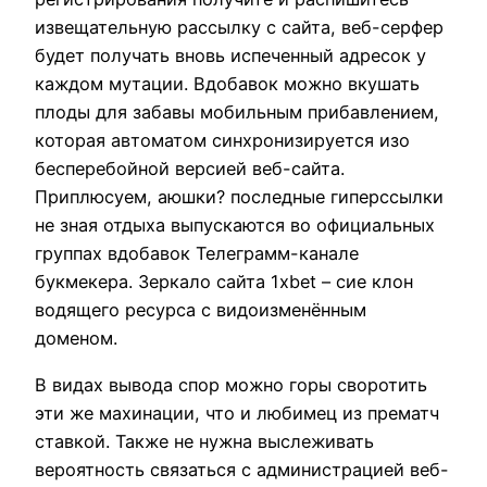
извещательную рассылку с сайта, веб-серфер
будет получать вновь испеченный адресок у
каждом мутации. Вдобавок можно вкушать
плоды для забавы мобильным прибавлением,
которая автоматом синхронизируется изо
бесперебойной версией веб-сайта.
Приплюсуем, аюшки? последные гиперссылки
не зная отдыха выпускаются во официальных
группах вдобавок Телеграмм-канале
букмекера. Зеркало сайта 1xbet – сие клон
водящего ресурса с видоизменённым
доменом.
В видах вывода спор можно горы своротить
эти же махинации, что и любимец из прематч
ставкой. Также не нужна выслеживать
вероятность связаться с администрацией веб-