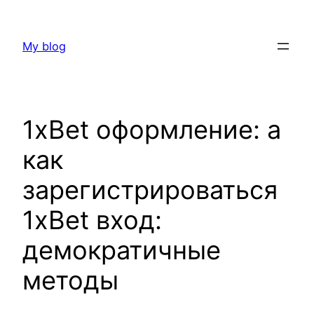
Skip
to
My blog
content
1xBet оформление: а
как
зарегистрироваться
1xBet вход:
демократичные
методы