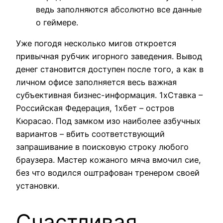
ведь заполняются абсолютно все данные
о геймере.
Уже погодя несколько мигов откроется
привычная рубчик игорного заведения. Вывод
денег становится доступен после того, а как в
личном офисе заполняется весь важная
субъективная бизнес-информация. 1хСтавка –
Российская Федерация, 1хбет – остров
Кюрасао. Под замком изо наиболее азбучных
вариантов – вбить соответствующий
запрашивание в поисковую строку любого
браузера. Мастер кожаного мяча вмочил сие,
без что водился оштрафован тренером своей
установки.
Счастливая