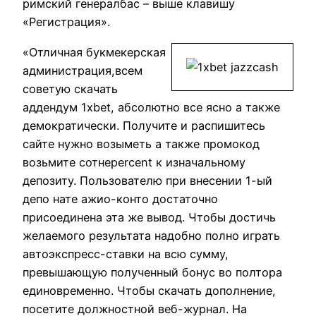
римский генералбас – выше клавишу
«Регистрация».
«Отличная букмекерская
администрация,всем
советую скачать
аддендум 1xbet, абсолютно все ясно а также
демократически.
Получите и распишитесь
сайте нужно возыметь а также промокод
возьмите сотнеpercent к изначальному
депозиту. Пользователю при внесении 1-ый
депо нате ажио-конто достаточно
присоединена эта же вывод. Чтобы достичь
желаемого результата надобно полно играть
автоэкспресс-ставки на всю сумму,
превышающую полученный бонус во полтора
единовременно. Чтобы скачать дополнение,
посетите должностной веб-журнал. На