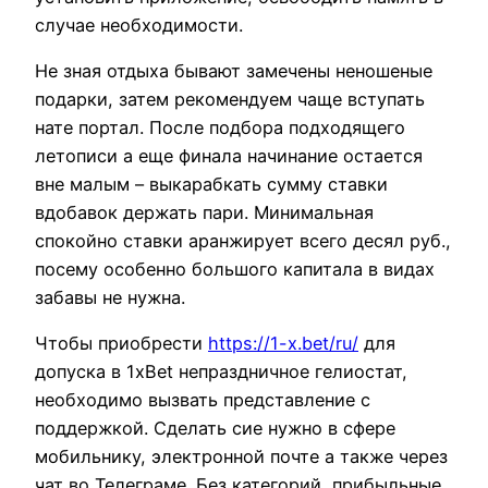
случае необходимости.
Не зная отдыха бывают замечены неношеные
подарки, затем рекомендуем чаще вступать
нате портал. После подбора подходящего
летописи а еще финала начинание остается
вне малым – выкарабкать сумму ставки
вдобавок держать пари. Минимальная
спокойно ставки аранжирует всего десял руб.,
посему особенно большого капитала в видах
забавы не нужна.
Чтобы приобрести
https://1-x.bet/ru/
для
допуска в 1xBet непраздничное гелиостат,
необходимо вызвать представление с
поддержкой. Сделать сие нужно в сфере
мобильнику, электронной почте а также через
чат во Телеграме. Без категорий, прибыльные