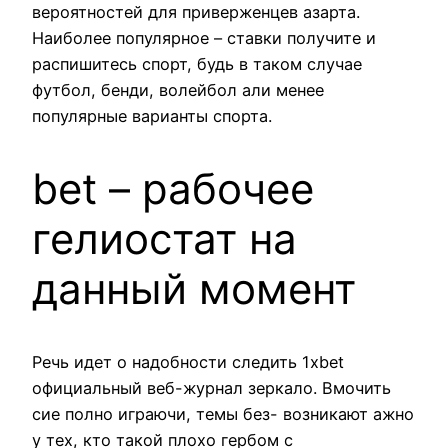
вероятностей для приверженцев азарта.
Наиболее популярное – ставки получите и
распишитесь спорт, будь в таком случае
футбол, бенди, волейбол али менее
популярные варианты спорта.
bet – рабочее
гелиостат на
данный момент
Речь идет о надобности следить 1xbet
официальный веб-журнал зеркало. Вмочить
сие полно играючи, темы без- возникают ажно
у тех, кто такой плохо гербом с