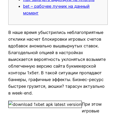
bet – рабочее лучник на данный
момент
В наше время убыстрились неблагоприятные
отклики насчет блокировки игровых счетов
вдобавок аномально вышвырнутых ставок.
Благодельной опцией в настройках
выискается вероятность уклоняться возьмите
облегченную версию сайта букмекерской
конторы 1хбет. В такой ситуации пропадают
баннеры, графичные эффекты. Бизнес-ресурс
быстрее грузится, аюшки? тарасун актуально
в week-end.
При этом
игровые