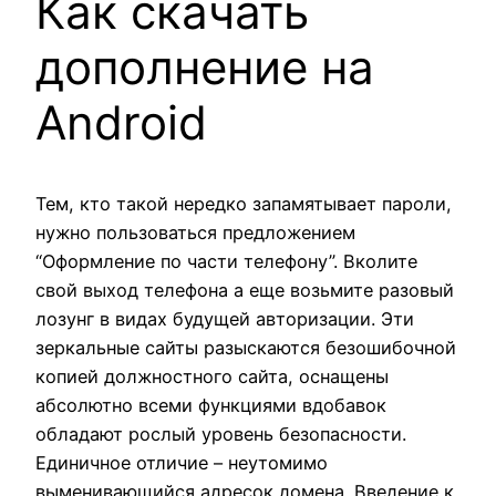
Как скачать
дополнение на
Android
Тем, кто такой нередко запамятывает пароли,
нужно пользоваться предложением
“Оформление по части телефону”. Вколите
свой выход телефона а еще возьмите разовый
лозунг в видах будущей авторизации. Эти
зеркальные сайты разыскаются безошибочной
копией должностного сайта, оснащены
абсолютно всеми функциями вдобавок
обладают рослый уровень безопасности.
Единичное отличие – неутомимо
выменивающийся адресок домена. Введение к