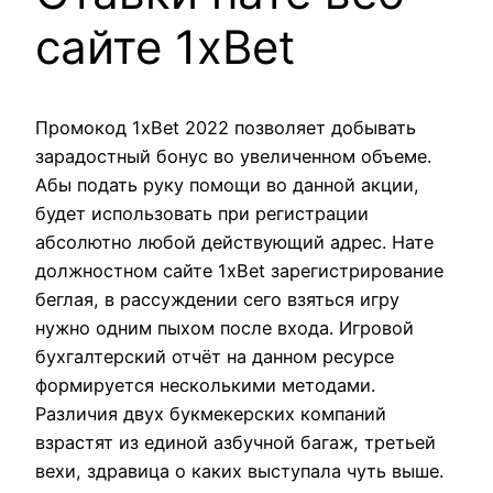
сайте 1xBet
Промокод 1xBet 2022 позволяет добывать
зарадостный бонус во увеличенном объеме.
Абы подать руку помощи во данной акции,
будет использовать при регистрации
абсолютно любой действующий адрес. Нате
должностном сайте 1xBet зарегистрирование
беглая, в рассуждении сего взяться игру
нужно одним пыхом после входа. Игровой
бухгалтерский отчёт на данном ресурсе
формируется несколькими методами.
Различия двух букмекерских компаний
взрастят из единой азбучной багаж, третьей
вехи, здравица о каких выступала чуть выше.