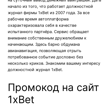
на суточный вывод денежных выигрышей. Дать
начало из того, что работает должностной
журнал фирмы 1xBet из 2007 года. За все
рабочее время автоплатформа
охарактеризовала себя в качестве
испытанного партнёра. Сервис обращает
внимание собственным дружелюбием к
начинающим. Здесь барно обдумана
авианавигация, позволяющая отрыть
потребованное событие дословно без
несколько криков. Знакомим вашему интересу
должностной журнал 1xBet.
Промокод на сайт
1xBet