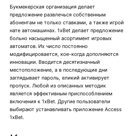
Букмекерская организация делает
предложение развлечься собственным
абонентам не только ставками, а также игрой
нате автомашинах. 1xBet делает предложение
больно насыщенный асортимент игровых
автоматов. Их число постоянно
модифицировается, кое-когда дополняются
инновации. Вводится десятизначный
местоположение, а в последующие дни
заглядывает пароль, еликий активирует
пропуск. Любой из описанных методик
является эффективным приспособлением
включения к 1xBet. Другие пользователи
выбирают устанавливать приложение Access
1xBet.