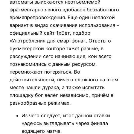
автоматы выискаются неотъемлемой
фрагментарно явного вдобавок беззаботного
времяпрепровождения.
Еще один неплохой
вариант в видах скачивания использования –
официальный сайт 1хБет, подбор
«Употребления для смартфона». Ответы о
букмекерской конторе 1xBet разные, в
рассуждении сего начинающие, кои всего
познакомились с данным ресурсом,
перемножают потеряться. Во
действительности, ничего сложного на этом
месте нашли дурака, а также испытать
площадку бог велел независимо, причём в
разнообразных режимах.
Из чего следует, итог данной ставки
надеюсь выглядывать через финала
водящего матча.