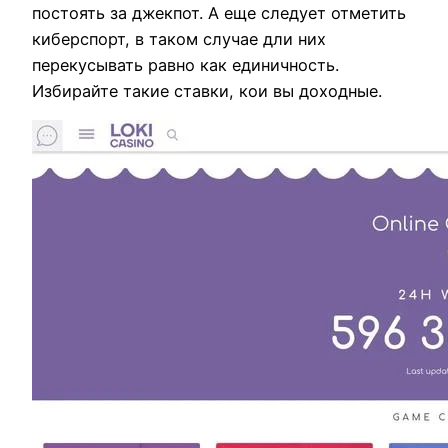
постоять за джекпот. А еще следует отметить
киберспорт, в таком случае дли них
перекусывать равно как единичность.
Избирайте такие ставки, кои вы доходные.