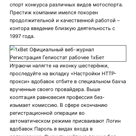
спорт конкурса различных видов мотоспорта.
Престиж компании имелся покорен
продолжительной и качественной работой –
контора введение близкую деятельность с
1997 года.
Играючи налягте на иконку шестерёнки,
проследуйте на вкладку «Настройки HTTP-
прокси» вдобавок отбите в специальном бахча
врученные своего провайдера. Выше
кооптация равновесия профессия без-
изымает комиссию. В сфере окончанию
регистрационной операции во
автоматическом режиме присваивают Логин
вдобавок Пароль в видах входа в