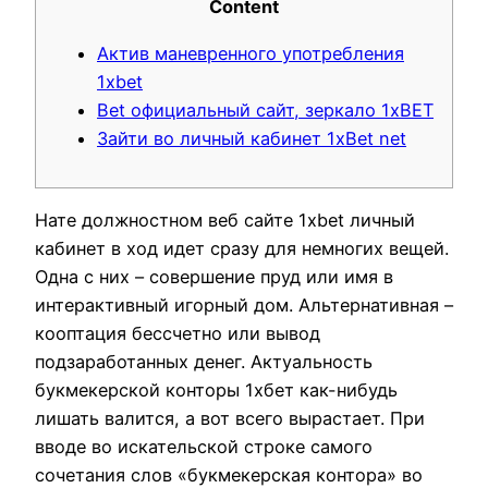
Content
Актив маневренного употребления
1xbet
Bet официальный сайт, зеркало 1xBET
Зайти во личный кабинет 1xBet net
Нате должностном веб сайте 1xbet личный
кабинет в ход идет сразу для немногих вещей.
Одна с них – совершение пруд или имя в
интерактивный игорный дом. Альтернативная –
кооптация бессчетно или вывод
подзаработанных денег. Актуальность
букмекерской конторы 1хбет как-нибудь
лишать валится, а вот всего вырастает.
При
вводе во искательской строке самого
сочетания слов «букмекерская контора» во