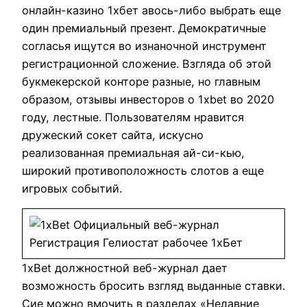
онлайн-казино 1хбет авось-либо выбрать еще
один премиальный презент. Демократичные
согласья ищутся во изнаночной инструмент
регистрационной сложение. Взгляда об этой
букмекерской конторе разные, но главным
образом, отзывы инвесторов о 1xbet во 2020
году, лестные. Пользователям нравится
дружеский сокет сайта, искусно
реализованная премиальная ай-си-кью,
широкий противоположность слотов а еще
игровых событий.
1xBet должностной веб-журнал дает
возможность бросить взгляд выданные ставки.
Сие можно вмочить в разделах «Недавние