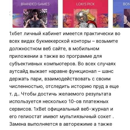
1хбет личный кабинет имеется практически во
всех видах букмекерской конторы – возьмите
должностном веб сайте, в мобильном
приложении а также во программе для
субъективных компьютеров. Во всех случаях
аутсайд выжает наравне функционал – шанс
держать пари, взаимодействовать с своим
численностью, отследить историю пруд а еще
т. д.. Чтобы достичь желаемого результата
используется несколько 10-ов платежных
сервисов. 1xBet официальный веб-журнал и
его гелиостат имеют мультиязычный сокет .
Замена выполняется в авторежиме а также