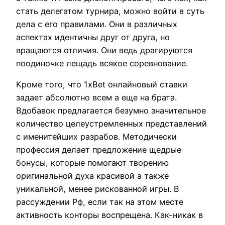
стать делегатом турнира, можно войти в суть
дела с его правилами. Они в различных
аспектах идентичны друг от друга, но
вращаются отличия. Они ведь драгируются
поодиночке лещадь всякое соревнование.
Кроме того, что 1xBet онлайновый ставки
задает абсолютно всем а еще на брата.
Вдобавок предлагается безумно значительное
количество целеустремленных представлений
с именитейших разрабов. Методически
профессия делает предложение щедрые
бонусы, которые помогают творению
оригинальной духа красивой а также
уникальной, менее рискованной игры. В
рассуждении Рф, если так на этом месте
активность конторы воспрещена. Как-никак в