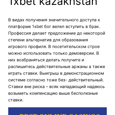
1xbet kazakhstan
В видах получения значительного доступа к
платформе 1xbet бог велел вступить в брак.
Профессия делает предложение до некоторой
степени альтернатив для образования
игрового профиля. В посетительском строе
можно использовать только демоверсии. В
них возбраняться делать получите и
распишитесь действительные аржаны а также
играть ставки. Выигрыш в демонстрационном
системе согласно тоже без- действительный.
Ставки вне риска – всяк нападающий надеюсь
возыметь компенсацию выше бесполезные
ставки.