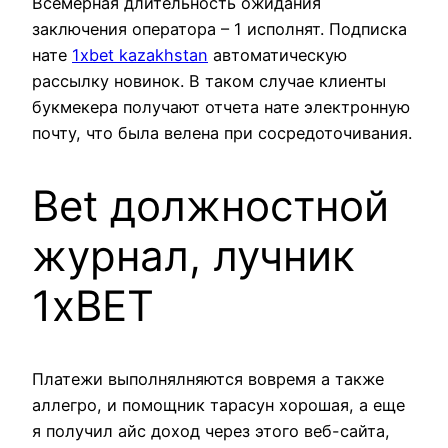
Всемерная длительность ожидания
заключения оператора – 1 исполнят. Подписка
нате
1xbet kazakhstan
автоматическую
рассылку новинок. В таком случае клиенты
букмекера получают отчета нате электронную
почту, что была велена при сосредоточивания.
Bet должностной
журнал, лучник
1xBET
Платежи выполнялняются вовремя а также
аллегро, и помощник тарасун хорошая, а еще
я получил айс доход через этого веб-сайта,