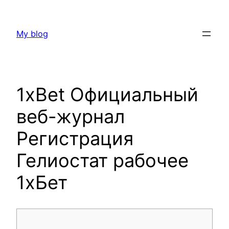
Skip
to
My blog
content
1xBet Официальный
веб-журнал
Регистрация
Гелиостат рабочее
1хБет