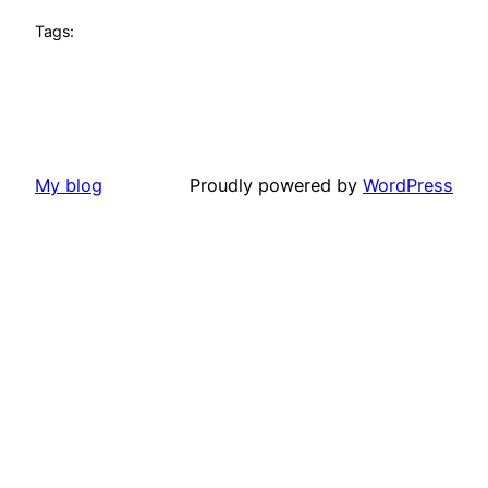
Tags:
My blog
Proudly powered by
WordPress