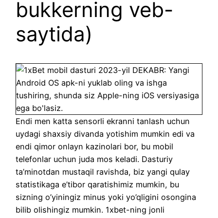
bukkerning veb-
saytida)
Endi men katta sensorli ekranni tanlash uchun
uydagi shaxsiy divanda yotishim mumkin edi va
endi qimor onlayn kazinolari bor, bu mobil
telefonlar uchun juda mos keladi. Dasturiy
ta’minotdan mustaqil ravishda, biz yangi qulay
statistikaga e’tibor qaratishimiz mumkin, bu
sizning o’yiningiz minus yoki yo’qligini osongina
bilib olishingiz mumkin. 1xbet-ning jonli