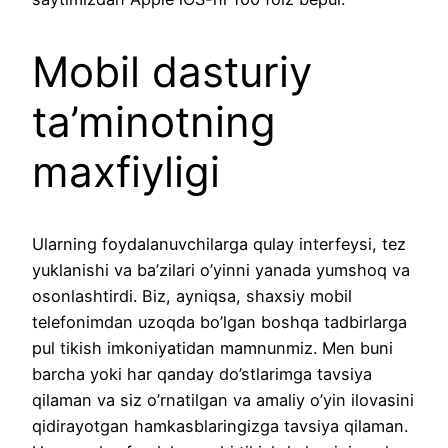
Mobil dasturiy
ta’minotning
maxfiyligi
Ularning foydalanuvchilarga qulay interfeysi, tez
yuklanishi va ba’zilari o’yinni yanada yumshoq va
osonlashtirdi. Biz, ayniqsa, shaxsiy mobil
telefonimdan uzoqda bo’lgan boshqa tadbirlarga
pul tikish imkoniyatidan mamnunmiz. Men buni
barcha yoki har qanday do’stlarimga tavsiya
qilaman va siz o’rnatilgan va amaliy o’yin ilovasini
qidirayotgan hamkasblaringizga tavsiya qilaman.