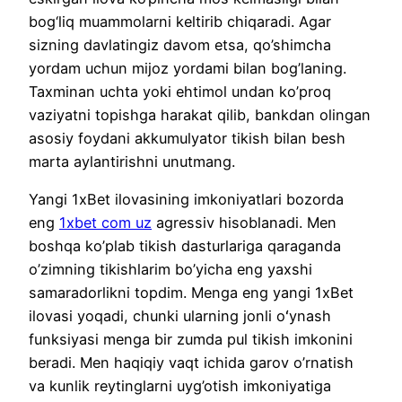
bog‘liq muammolarni keltirib chiqaradi. Agar
sizning davlatingiz davom etsa, qo’shimcha
yordam uchun mijoz yordami bilan bog’laning.
Taxminan uchta yoki ehtimol undan ko’proq
vaziyatni topishga harakat qilib, bankdan olingan
asosiy foydani akkumulyator tikish bilan besh
marta aylantirishni unutmang.
Yangi 1xBet ilovasining imkoniyatlari bozorda
eng
1xbet com uz
agressiv hisoblanadi. Men
boshqa ko’plab tikish dasturlariga qaraganda
o’zimning tikishlarim bo’yicha eng yaxshi
samaradorlikni topdim. Menga eng yangi 1xBet
ilovasi yoqadi, chunki ularning jonli oʻynash
funksiyasi menga bir zumda pul tikish imkonini
beradi. Men haqiqiy vaqt ichida garov o’rnatish
va kunlik reytinglarni uyg’otish imkoniyatiga