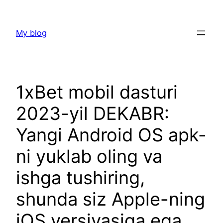
Skip
to
My blog
content
1xBet mobil dasturi
2023-yil DEKABR:
Yangi Android OS apk-
ni yuklab oling va
ishga tushiring,
shunda siz Apple-ning
iOS versiyasiga ega