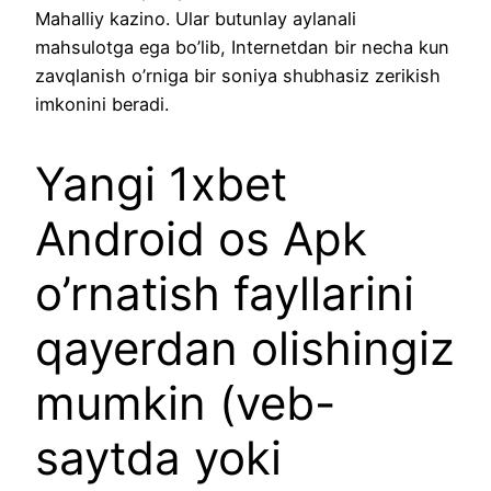
Mahalliy kazino. Ular butunlay aylanali
mahsulotga ega bo’lib, Internetdan bir necha kun
zavqlanish o’rniga bir soniya shubhasiz zerikish
imkonini beradi.
Yangi 1xbet
Android os Apk
o’rnatish fayllarini
qayerdan olishingiz
mumkin (veb-
saytda yoki