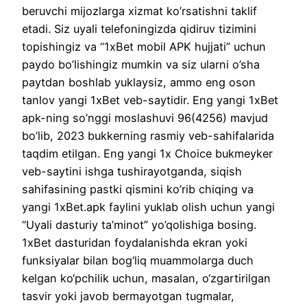
beruvchi mijozlarga xizmat ko’rsatishni taklif
etadi. Siz uyali telefoningizda qidiruv tizimini
topishingiz va “1xBet mobil APK hujjati” uchun
paydo bo’lishingiz mumkin va siz ularni o’sha
paytdan boshlab yuklaysiz, ammo eng oson
tanlov yangi 1xBet veb-saytidir. Eng yangi 1xBet
apk-ning so’nggi moslashuvi 96(4256) mavjud
bo’lib, 2023 bukkerning rasmiy veb-sahifalarida
taqdim etilgan. Eng yangi 1x Choice bukmeyker
veb-saytini ishga tushirayotganda, siqish
sahifasining pastki qismini ko’rib chiqing va
yangi 1xBet.apk faylini yuklab olish uchun yangi
“Uyali dasturiy ta’minot” yo’qolishiga bosing.
1xBet dasturidan foydalanishda ekran yoki
funksiyalar bilan bog‘liq muammolarga duch
kelgan ko‘pchilik uchun, masalan, o‘zgartirilgan
tasvir yoki javob bermayotgan tugmalar,