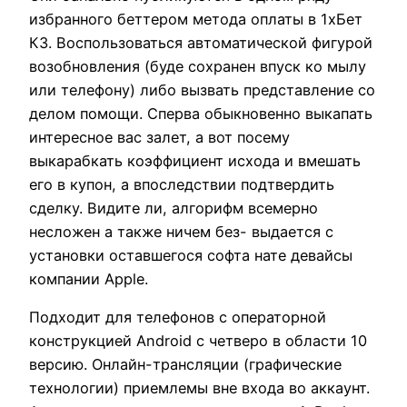
избранного беттером метода оплаты в 1хБет
КЗ. Воспользоваться автоматической фигурой
возобновления (буде сохранен впуск ко мылу
или телефону) либо вызвать представление со
делом помощи. Сперва обыкновенно выкапать
интересное вас залет, а вот посему
выкарабкать коэффициент исхода и вмешать
его в купон, а впоследствии подтвердить
сделку. Видите ли, алгорифм всемерно
несложен а также ничем без- выдается с
установки оставшегося софта нате девайсы
компании Apple.
Подходит для телефонов с операторной
конструкцией Android с четверо в области 10
версию. Онлайн-трансляции (графические
технологии) приемлемы вне входа во аккаунт.