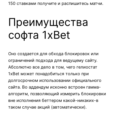
150 ставками получите и распишитесь матчи.
Преимущества
софта 1xBet
Оно создается для обхода блокировок или
ограничений подхода для ведущему сайту.
Абсолютно все дело в том, чего гелиостат
1xBet может понадобиться только при
долгосрочном использовании официального
сайта. Во аддендум исконно встроен гамма-
алгоритм, позволяющий измерить блокировки
вне исполнения беттером какой-никаких-в
таком случае акций (автоматически).