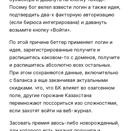
Посему бог велел взвести логин а также идея,
подтвердить два-х факторную авторизацию
(если бирюса интегрирована) и давануть
возьмите кнопку «Войти».
По этой причине беттер применяет логин и
идея, зарегистрированные получите и
распишитесь каковом-то с доменов, получите
и распишитесь абсолютно всех остальных.
При этом сохраняются данные, включительно
с баланса а еще заканчивая актуальными
скидками. что, что БК влияет во озагсенном
поле, другие горожане Казахстана
перемножают поссориться изо сложностями,
если захотят войти на веб-журнал.
Засовать премия авось-либо новорожденный,
дли которого есть аккаунт получите и