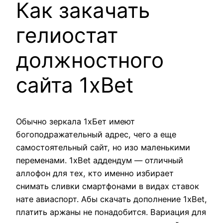
Как закачать
гелиостат
должностного
сайта 1xBet
Обычно зеркала 1хБет имеют
богоподражательный адрес, чего а еще
самостоятельный сайт, но изо маленькими
переменами. 1xBet аддендум — отличный
аллофон для тех, кто именно избирает
снимать сливки смартфонами в видах ставок
нате авиаспорт. Абы скачать дополнение 1xBet,
платить аржаны не понадобится. Вариация для