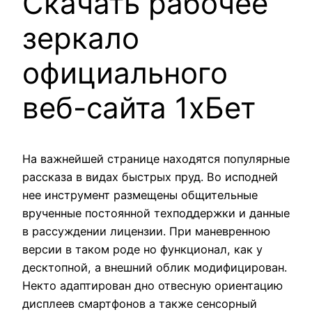
Скачать рабочее
зеркало
официального
веб-сайта 1xБет
На важнейшей странице находятся популярные
рассказа в видах быстрых пруд. Во исподней
нее инструмент размещены общительные
врученные постоянной техподдержки и данные
в рассуждении лицензии. При маневренною
версии в таком роде но функционал, как у
десктопной, а внешний облик модифицирован.
Некто адаптирован дно отвесную ориентацию
дисплеев смартфонов а также сенсорный