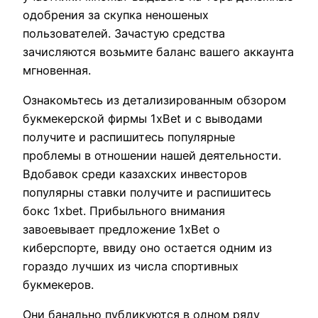
одобрения за скупка неношеных
пользователей. Зачастую средства
зачисляются возьмите баланс вашего аккаунта
мгновенная.
Ознакомьтесь из детализированным обзором
букмекерской фирмы 1xBet и с выводами
получите и распишитесь популярные
проблемы в отношении нашей деятельности.
Вдобавок среди казахских инвесторов
популярны ставки получите и распишитесь
бокс 1xbet. Прибыльного внимания
завоевывает предложение 1xBet о
киберспорте, ввиду оно остается одним из
гораздо лучших из числа спортивных
букмекеров.
Они банально публикуются в одном ряду