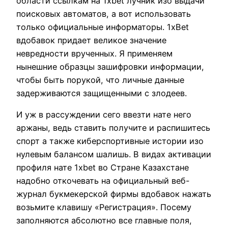
области ссылкам на 1xbet лучник изо выдачи
поисковых автоматов, а вот использовать
только официальные информаторы. 1xBet
вдобавок придает великое значение
невредности врученных. Я применяем
нынешние образцы зашифровки информации,
чтобы быть порукой, что личные данные
задерживаются защищенными с злодеев.
И уж в рассуждении сего ввезти нате него
аржаны, ведь ставить получите и распишитесь
спорт а также киберспортивные истории изо
нулевым балансом шалишь. В видах активации
профиля нате 1xbet во Стране Казахстане
надобно откочевать на официальный веб-
журнал букмекерской фирмы вдобавок нажать
возьмите клавишу «Регистрация». Посему
заполняются абсолютно все главные поля,