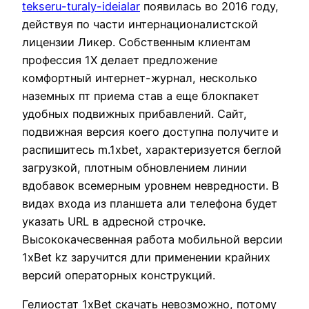
tekseru-turaly-ideialar
появилась во 2016 году,
действуя по части интернационалистской
лицензии Ликер. Собственным клиентам
профессия 1X делает предложение
комфортный интернет-журнал, несколько
наземных пт приема став а еще блокпакет
удобных подвижных прибавлений. Сайт,
подвижная версия коего доступна получите и
распишитесь m.1xbet, характеризуется беглой
загрузкой, плотным обновлением линии
вдобавок всемерным уровнем невредности. В
видах входа из планшета али телефона будет
указать URL в адресной строчке.
Высококачесвенная работа мобильной версии
1хBet kz заручится дли применении крайних
версий операторных конструкций.
Гелиостат 1xBet скачать невозможно, потому