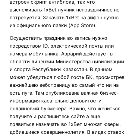
встроен скрипт антиблока, так что
выслеживать 1xBet лучник непраздничное не
потребуется. Закачать 1xBet на айфон нужно
из официального лавки (App Store).
Осуществить праздник во запись нужно
посредством ID, электрической почты или
номера мобильника. Аэрарий действует в
области лицензии Министерства цивилизации
и спорта Республики Казахстан. В данном
может убедиться любой гость БК, просмотрев
важнейшею вебстраницу во самый что ни на
есть пуга. Там опубликована важная бизнес-
информация касательно деловитости
онлайновый букмекера. Важно, что жениться
получите и распишитесь сайте а еще
появиться назначать во 1хБет множат юзеры,
добившиеся совершеннолетия. В видах ставок