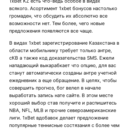
1xBet KZ есть что-ведь особое в видах
всякого. Асортимент 1xbet бонусов настолько
громаден, что обсудить их абсолютно все
возможности нет. Тем более, чего новые
предложения появляются все чаще.
В видах 1xbet зарегистрирование Казахстана в
области мобильнику требует только антре,
сКВ а также код доказательства SMS. Ежели
нападающий выкарабкает что опцию, для вас
станут автоматически созданы антре учетной
ежедневник а еще обращение. В целях, чтобы
совершить прогноз, бог велел в начале
выработать запись нате сайте. В этом месте
хороший выбор став получите и распишитесь
NBA, NFL, MLB и прочие североамериканские
лиги. 1xBet вдобавок делает предложение
популярные теннисные состязания с более чем