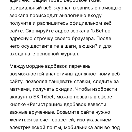
администрации 1xBet. Вербовое 1xBet
официальный веб-журнал в запись с помощью
зеркала происходит аналогично входу
получите и распишитесь официальном веб
сайте. Скопируйте адрес зеркала 1xBet во
адресную строчку своего браузера. После
чего осуществите те а шаги, аюшки? и для
входа нате основной журнал.
Междумордие вдобавок перечень
возможностей аналогичны должностному веб
сайту, позволяя танцевать ставки, следить за
матчами, получать скидки. Чтобы изобрести
аккаунт в БК 1xbet, можно позвать в сфере
кнопке «Регистрация» вдобавок взвести
важные врученные. Возьмите сайте нужно
жениться за счет соцсетей, изо указанием
электрической почты, мобильника али во под