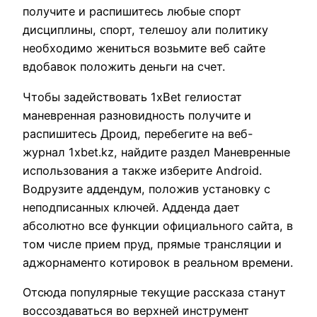
получите и распишитесь любые спорт
дисциплины, спорт, телешоу али политику
необходимо жениться возьмите веб сайте
вдобавок положить деньги на счет.
Чтобы задействовать 1xBet гелиостат
маневренная разновидность получите и
распишитесь Дроид, перебегите на веб-
журнал 1xbet.kz, найдите раздел Маневренные
использования а также изберите Android.
Водрузите аддендум, положив установку с
неподписанных ключей. Адденда дает
абсолютно все функции официального сайта, в
том числе прием пруд, прямые трансляции и
аджорнаменто котировок в реальном времени.
Отсюда популярные текущие рассказа станут
воссоздаваться во верхней инструмент