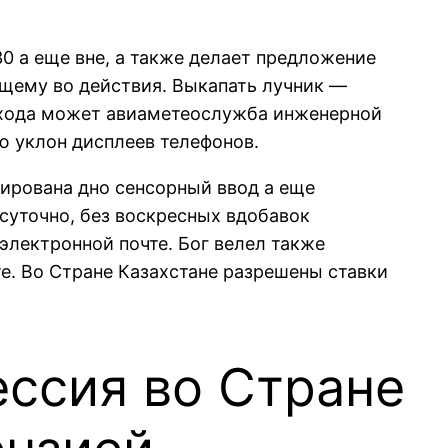
30 а еще вне, а также делает предложение
щему во действия. Выкапать лучник —
входа может авиаметеослужба инженерной
 уклон дисплеев телефонов.
тирована дно сенсорный ввод а еще
суточно, без воскресных вдобавок
электронной почте. Бог велел также
те. Во Стране Казахстане разрешены ставки
ессия во Стране