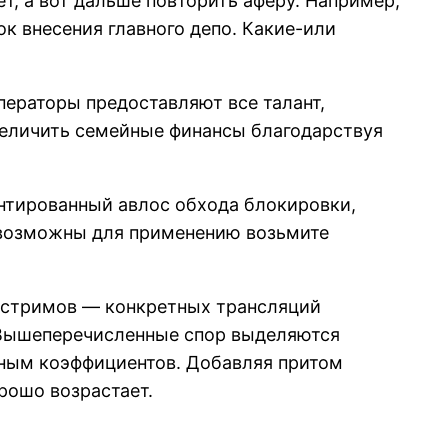
т, а вот дальше повторить аферу. Например,
к внесения главного депо. Какие-или
ператоры предоставляют все талант,
величить семейные финансы благодарствуя
нтированный авлос обхода блокировки,
 возможны для применению возьмите
 стримов — конкретных трансляций
 Вышеперечисленные спор выделяются
нным коэффициентов. Добавляя притом
рошо возрастает.