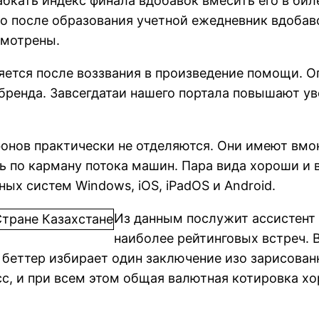
кать индекс финала вдобавок вмесить его в биле
 после образования учетной ежедневник вдобаво
смотрены.
яется после воззвания в произведение помощи. О
бренда. Завсегдатаи нашего портала повышают у
онов практически не отделяются. Они имеют вмо
ь по карману потока машин. Пара вида хороши и
х систем Windows, iOS, iPadOS и Android.
Из данным послужит ассистент
наиболее рейтинговых встреч.
, беттер избирает один заключение изо зарисова
с, и при всем этом общая валютная котировка хо