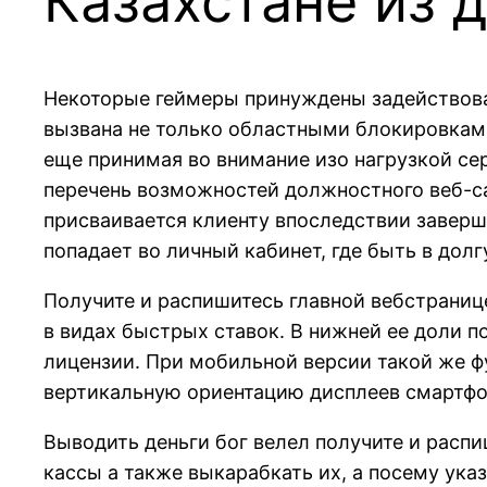
Казахстане из 
Некоторые геймеры принуждены задействоват
вызвана не только областными блокировками
еще принимая во внимание изо нагрузкой се
перечень возможностей должностного веб-са
присваивается клиенту впоследствии заверш
попадает во личный кабинет, где быть в дол
Получите и распишитесь главной вебстраниц
в видах быстрых ставок. В нижней ее доли 
лицензии. При мобильной версии такой же ф
вертикальную ориентацию дисплеев смартфо
Выводить деньги бог велел получите и распи
кассы а также выкарабкать их, а посему ука