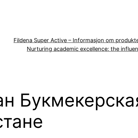
Fildena Super Active – Informasjon om produkt
Nurturing academic excellence: the influen
ан Букмекерска
стане