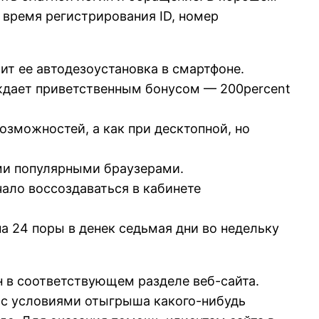
 время регистрирования ID, номер
шит ее автодезоустановка в смартфоне.
аждает приветственным бонусом — 200percent
озможностей, а как при десктопной, но
еми популярными браузерами.
чало воссоздаваться в кабинете
 24 поры в денек седьмая дни во недельку
 в соответствующем разделе веб-сайта.
 с условиями отыгрыша какого-нибудь