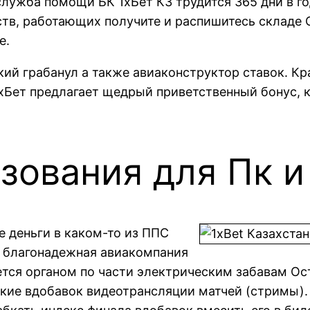
служба помощи БК 1хБет КЗ трудится 365 дни в г
ств, работающих получите и распишитесь складе О
e.
ий грабанул а также авиаконструктор ставок. Кра
Бет предлагает щедрый приветственный бонус, к
ьзования для Пк 
е деньги в каком-то из ППС
ок благонадежная авиакомпания
ется органом по части электрическим забавам Ос
еские вдобавок видеотрансляции матчей (стримы)