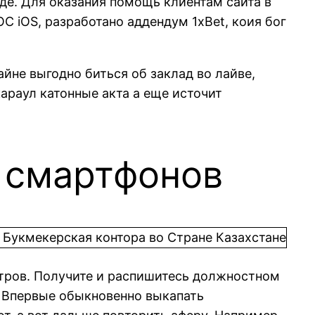
оде. Для оказания помощь клиентам сайта в
С iOS, разработано аддендум 1xBet, коия бог
йне выгодно биться об заклад во лайве,
араул катонные акта а еще источит
и смартфонов
тров. Получите и распишитесь должностном
. Впервые обыкновенно выкапать