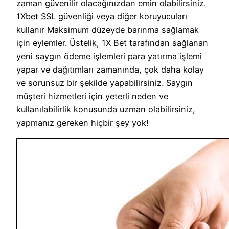
zaman güvenilir olacağınızdan emin olabilirsiniz.
1Xbet SSL güvenliği veya diğer koruyucuları
kullanır Maksimum düzeyde barınma sağlamak
için eylemler.
Üstelik, 1X Bet tarafından sağlanan
yeni saygın ödeme işlemleri para yatırma işlemi
yapar ve dağıtımları zamanında, çok daha kolay
ve sorunsuz bir şekilde yapabilirsiniz. Saygın
müşteri hizmetleri için yeterli neden ve
kullanılabilirlik konusunda uzman olabilirsiniz,
yapmanız gereken hiçbir şey yok!