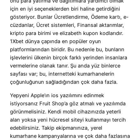
onu para yatırma ve dağıtımlara yardımcı olmak
için en iyi seçeneklerden biri haline getirdiğini
gösteriyor. Bunlar Ücretlendirme, Ödeme kartı, e-
cüzdanlar, Ücret sistemleri, Finansal aktarımlar,
kripto para birimi ve elizabeth kupon kodlarıdır.
1Xbet dünya çapında en popüler oyun
platformlarından biridir. Bu nedenle bu, bunların
işlevlerini ülkenin birçok farklı yerinden insanlara
vermelerine olanak tanır. Şu anda yüz binlerce
sayfası var; bu, internetteki kumarhanelerin
çoğunluğunun sağladığından çok daha fazla.
Yepyeni Apple’ın ios yazılımını edinmek
istiyorsanız Fruit Shop’a göz atmalı ve yazılımda
görünmelisiniz. Kendi mobil cihazınızda yeterli
alan yoksa yeni hücresel siteyi kullanmayı tercih
edebilirsiniz. Takip ekipmanınıza, yerel
kumarhane kampanyalarına ve çok daha fazlasına