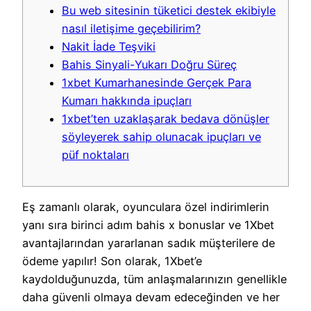
Bu web sitesinin tüketici destek ekibiyle
nasıl iletişime geçebilirim?
Nakit İade Teşviki
Bahis Sinyali-Yukarı Doğru Süreç
1xbet Kumarhanesinde Gerçek Para
Kumarı hakkında ipuçları
1xbet’ten uzaklaşarak bedava dönüşler
söyleyerek sahip olunacak ipuçları ve
püf noktaları
Eş zamanlı olarak, oyunculara özel indirimlerin
yanı sıra birinci adım bahis x bonuslar ve 1Xbet
avantajlarından yararlanan sadık müşterilere de
ödeme yapılır! Son olarak, 1Xbet’e
kaydolduğunuzda, tüm anlaşmalarınızın genellikle
daha güvenli olmaya devam edeceğinden ve her