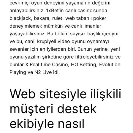
çevrimiçi oyun deneyimi yaşamanın değerini
anlayabilirsiniz. 1xBet’in canlı casino’sunda
blackjack, bakara, rulet, web tabanlı poker
deneyimlemek mümkün ve canlı limanlar
yaşayabilirsiniz. Bu bölüm sayısız başlık içeriyor
ve bu, canlı krupiyeli video oyunu oynamayı
sevenler için en iyilerden biri. Bunun yerine, yeni
oyunu yazılım şirketine göre filtreleyebilirsiniz ve
bunlar X Real time Casino, HO Betting, Evolution
Playing ve N2 Live idi.
Web sitesiyle ilişkili
müşteri destek
ekibiyle nasıl