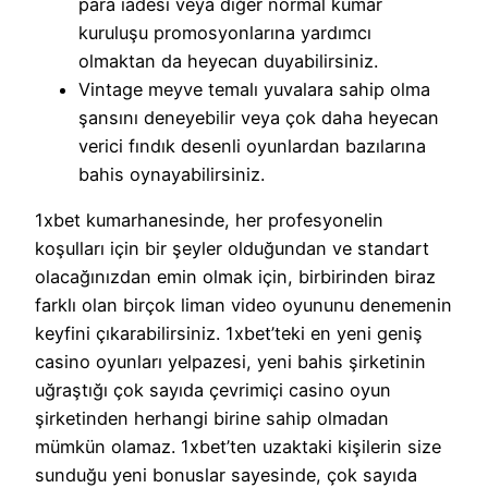
para iadesi veya diğer normal kumar
kuruluşu promosyonlarına yardımcı
olmaktan da heyecan duyabilirsiniz.
Vintage meyve temalı yuvalara sahip olma
şansını deneyebilir veya çok daha heyecan
verici fındık desenli oyunlardan bazılarına
bahis oynayabilirsiniz.
1xbet kumarhanesinde, her profesyonelin
koşulları için bir şeyler olduğundan ve standart
olacağınızdan emin olmak için, birbirinden biraz
farklı olan birçok liman video oyununu denemenin
keyfini çıkarabilirsiniz. 1xbet’teki en yeni geniş
casino oyunları yelpazesi, yeni bahis şirketinin
uğraştığı çok sayıda çevrimiçi casino oyun
şirketinden herhangi birine sahip olmadan
mümkün olamaz. 1xbet’ten uzaktaki kişilerin size
sunduğu yeni bonuslar sayesinde, çok sayıda