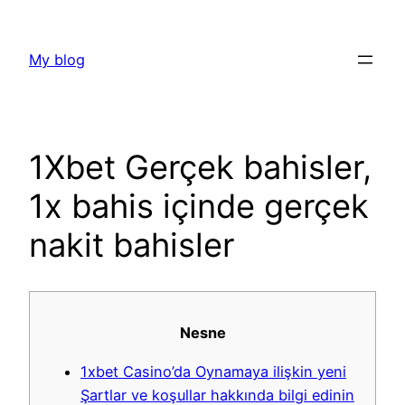
Skip
to
My blog
content
1Xbet Gerçek bahisler,
1x bahis içinde gerçek
nakit bahisler
Nesne
1xbet Casino’da Oynamaya ilişkin yeni
Şartlar ve koşullar hakkında bilgi edinin