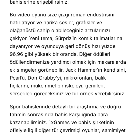
bahislerine erişebilirsiniz.
Bu video oyunu size çizgi roman endüstrisini
hatırlatıyor ve harika sesler, grafikler ve
olağanüstü sahip olabileceğiniz arzularınızı
çekiyor. Yeni tema, Sürpriz’in komik talimatlarına
dayanıyor ve oyuncuya geri dönüş hızı yüzde
96,96 gibi yüksek bir oranda. Diğer ödülleri
ödüllendirmenize yardımcı olmak için makaralarda
ek simgeler görünebilir. Jack Hammer’ın kendisini,
Pearl’ü, Don Crabby’yi, mikrofonları, balık
fıçılarını, mükemmel bir iskeleyi, gemileri,
serserileri göreceksiniz ve bir örnek verebilirsiniz.
Spor bahislerinde detaylı bir araştırma ve doğru
tahmin sonrasında bahis karşılığında para
kazanabilirsiniz. 1xGames ve bahis şirketinin
ofisiyle ilgili diğer tür çevrimiçi oyunlar, samimiyet