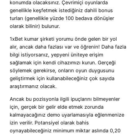
konumda olacaksınız. Çevrimiçi oyunlarda
genellikle keşfetmek istediğiniz dahili bonus
turları (genellikle yüzde 100 bedava dönüşler
olarak bilinir) bulunur.
1xBet kumar şirketi yorumu önde gelen bir yol
alır, ancak daha fazlası var ve öğrenin! Daha fazla
bilgi istiyorsanız, yepyeni üniteye erişim
sağlamak için kendi cihazımızı kurun. Gerçeği
söylemek gerekirse, onların oyun duygusunu
geliştirmek için kullanabileceğiniz çok sayıda
araştırmanız olacak.
Ancak bu pozisyonla ilgili ipuçlarını bilmeyenler
için, gerçek bir gelir elde etmek zorunda
kalmayacağınız demo uyarlamasıyla eğlenmenize
izin verilir. Potansiyel olarak bahis
oynayabileceğiniz minimum miktar aslında 0,20