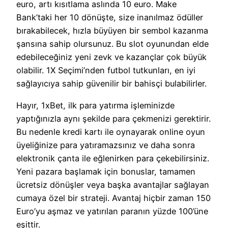
euro, artı kısıtlama aslında 10 euro. Make
Bank’taki her 10 dönüşte, size inanılmaz ödüller
bırakabilecek, hızla büyüyen bir sembol kazanma
şansına sahip olursunuz. Bu slot oyunundan elde
edebileceğiniz yeni zevk ve kazançlar çok büyük
olabilir. 1X Seçimi’nden futbol tutkunları, en iyi
sağlayıcıya sahip güvenilir bir bahisçi bulabilirler.
Hayır, 1xBet, ilk para yatırma işleminizde
yaptığınızla aynı şekilde para çekmenizi gerektirir.
Bu nedenle kredi kartı ile oynayarak online oyun
üyeliğinize para yatıramazsınız ve daha sonra
elektronik çanta ile eğlenirken para çekebilirsiniz.
Yeni pazara başlamak için bonuslar, tamamen
ücretsiz dönüşler veya başka avantajlar sağlayan
cumaya özel bir strateji. Avantaj hiçbir zaman 150
Euro’yu aşmaz ve yatırılan paranın yüzde 100’üne
eşittir.