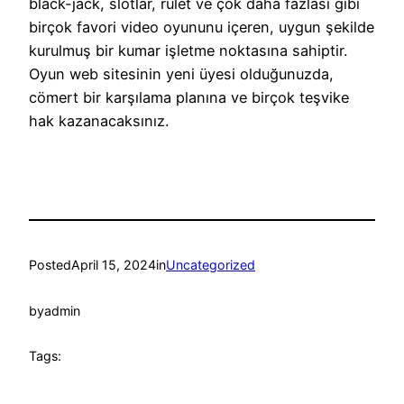
black-jack, slotlar, rulet ve çok daha fazlası gibi
birçok favori video oyununu içeren, uygun şekilde
kurulmuş bir kumar işletme noktasına sahiptir.
Oyun web sitesinin yeni üyesi olduğunuzda,
cömert bir karşılama planına ve birçok teşvike
hak kazanacaksınız.
Posted
April 15, 2024
in
Uncategorized
by
admin
Tags: