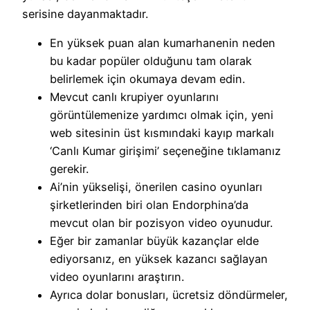
serisine dayanmaktadır.
En yüksek puan alan kumarhanenin neden
bu kadar popüler olduğunu tam olarak
belirlemek için okumaya devam edin.
Mevcut canlı krupiyer oyunlarını
görüntülemenize yardımcı olmak için, yeni
web sitesinin üst kısmındaki kayıp markalı
‘Canlı Kumar girişimi’ seçeneğine tıklamanız
gerekir.
Ai’nin yükselişi, önerilen casino oyunları
şirketlerinden biri olan Endorphina’da
mevcut olan bir pozisyon video oyunudur.
Eğer bir zamanlar büyük kazançlar elde
ediyorsanız, en yüksek kazancı sağlayan
video oyunlarını araştırın.
Ayrıca dolar bonusları, ücretsiz döndürmeler,