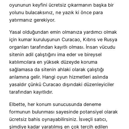
oyununun keyfini ücretsiz çıkarmanın başka bir
yolunu bulacaksınız, ne yazık ki önce para
yatırmanız gerekiyor.
Yasal olduğundan emin olmanıza yardımcı olmak
için kumar kuruluşunun Curacao, Kıbrıs ve Rusya
organları tarafından kayıtlı olması. İnsan vücudu
sitenin adil çalıştığını ima eder ve bireysel
katılımcılara en yüksek düzeyde koruma
sağlamasa da sitenin ahlaki olarak çalıştığı
anlamına gelir. Hangi oyun hizmetleri aslında
yasaldır çünkü Curacao dışındaki düzenleyiciler
tarafından kayıtlıdır.
Elbette, her konum sunucusunda deneme
formunun bulunması sayesinde potansiyel olarak
ücretsiz bahis oynayabilirsiniz. İsveçli satıcı,
şimdiye kadar yaratılmış en çok tercih edilen