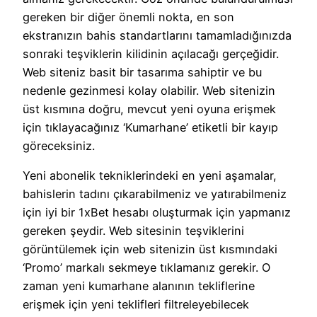
gereken bir diğer önemli nokta, en son
ekstranızın bahis standartlarını tamamladığınızda
sonraki teşviklerin kilidinin açılacağı gerçeğidir.
Web siteniz basit bir tasarıma sahiptir ve bu
nedenle gezinmesi kolay olabilir. Web sitenizin
üst kısmına doğru, mevcut yeni oyuna erişmek
için tıklayacağınız ‘Kumarhane’ etiketli bir kayıp
göreceksiniz.
Yeni abonelik tekniklerindeki en yeni aşamalar,
bahislerin tadını çıkarabilmeniz ve yatırabilmeniz
için iyi bir 1xBet hesabı oluşturmak için yapmanız
gereken şeydir. Web sitesinin teşviklerini
görüntülemek için web sitenizin üst kısmındaki
‘Promo’ markalı sekmeye tıklamanız gerekir. O
zaman yeni kumarhane alanının tekliflerine
erişmek için yeni teklifleri filtreleyebilecek