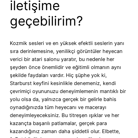
iletişime
geçebilirim?
Kozmik sesleri ve en yüksek efektli seslerin yanı
sıra derinlemesine, yenilikçi görüntüler heyecan
verici bir atari salonu yaratır, bu nedenle her
şeyden önce önemlidir ve eğitimli olmanın aynı
şekilde faydaları vardır. Hiç şüphe yok ki,
Starburst keyfini kesinlikle denemeniz, kendi
çevrimiçi oyununuzu deneyimlemenin mantıklı bir
yolu olsa da, yalnızca gerçek bir gelirle bahis
oynadığınızda tüm heyecanı ve macerayı
deneyimleyeceksiniz. Bu titreşen ışıklar ve her
kazançta başarılı patlamalar, gerçek para
kazandığınız zaman daha şiddetli olur. Elbette,