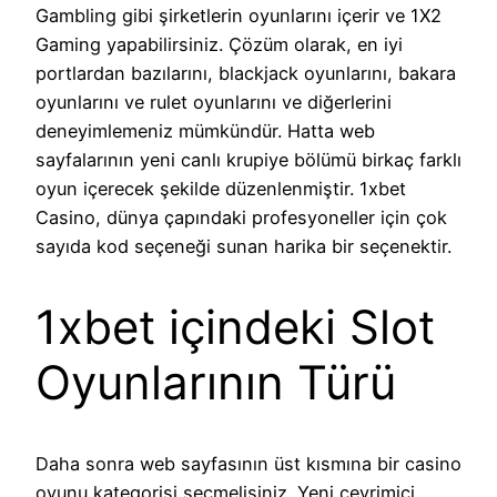
Gambling gibi şirketlerin oyunlarını içerir ve 1X2
Gaming yapabilirsiniz. Çözüm olarak, en iyi
portlardan bazılarını, blackjack oyunlarını, bakara
oyunlarını ve rulet oyunlarını ve diğerlerini
deneyimlemeniz mümkündür. Hatta web
sayfalarının yeni canlı krupiye bölümü birkaç farklı
oyun içerecek şekilde düzenlenmiştir. 1xbet
Casino, dünya çapındaki profesyoneller için çok
sayıda kod seçeneği sunan harika bir seçenektir.
1xbet içindeki Slot
Oyunlarının Türü
Daha sonra web sayfasının üst kısmına bir casino
oyunu kategorisi seçmelisiniz. Yeni çevrimiçi