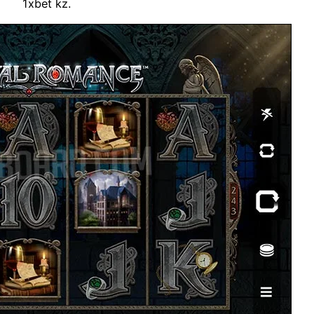
1xbet kz.