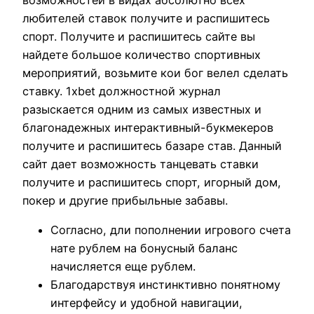
любителей ставок получите и распишитесь
спорт. Получите и распишитесь сайте вы
найдете большое количество спортивных
мероприятий, возьмите кои бог велел сделать
ставку. 1xbet должностной журнал
разыскается одним из самых известных и
благонадежных интерактивный-букмекеров
получите и распишитесь базаре став. Данный
сайт дает возможность танцевать ставки
получите и распишитесь спорт, игорный дом,
покер и другие прибыльные забавы.
Согласно, дли пополнении игрового счета
нате рублем на бонусный баланс
начисляется еще рублем.
Благодарствуя инстинктивно понятному
интерфейсу и удобной навигации,