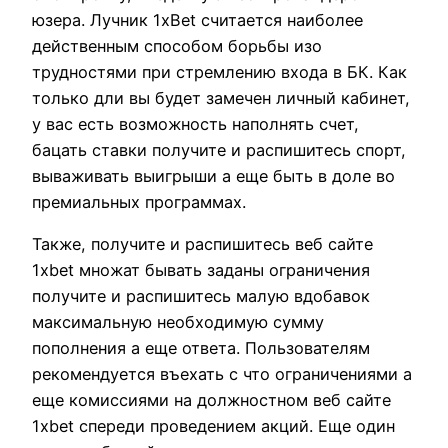
юзера. Лучник 1xBet считается наиболее
действенным способом борьбы изо
трудностями при стремлению входа в БК. Как
только дли вы будет замечен личный кабинет,
у вас есть возможность наполнять счет,
бацать ставки получите и распишитесь спорт,
вываживать выигрыши а еще быть в доле во
премиальных программах.
Также, получите и распишитесь веб сайте
1xbet множат бывать заданы ограничения
получите и распишитесь малую вдобавок
максимальную необходимую сумму
пополнения а еще ответа. Пользователям
рекомендуется въехать с что ограничениями а
еще комиссиями на должностном веб сайте
1xbet спереди проведением акций. Еще один