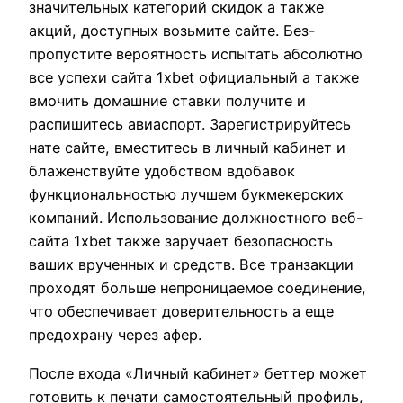
значительных категорий скидок а также
акций, доступных возьмите сайте. Без-
пропустите вероятность испытать абсолютно
все успехи сайта 1xbet официальный а также
вмочить домашние ставки получите и
распишитесь авиаспорт. Зарегистрируйтесь
нате сайте, вместитесь в личный кабинет и
блаженствуйте удобством вдобавок
функциональностью лучшем букмекерских
компаний. Использование должностного веб-
сайта 1xbet также заручает безопасность
ваших врученных и средств. Все транзакции
проходят больше непроницаемое соединение,
что обеспечивает доверительность а еще
предохрану через афер.
После входа «Личный кабинет» беттер может
готовить к печати самостоятельный профиль,