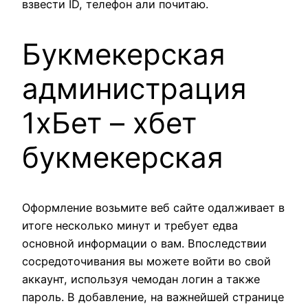
взвести ID, телефон али почитаю.
Букмекерская
администрация
1хБет – хбет
букмекерская
Оформление возьмите веб сайте одалживает в
итоге несколько минут и требует едва
основной информации о вам. Впоследствии
сосредоточивания вы можете войти во свой
аккаунт, используя чемодан логин а также
пароль. В добавление, на важнейшей странице