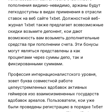
пополнения видимо-невидимо, аржаны будут
легкодоступны в видах применения в отрасли
ставок на веб сайте 1xbet. Должностной веб-
журнал 1xbet также предлагает всевозможные
скидки возьмите депонент, кои дают
возможность вам возыметь дополнительные
средства при пополнении счета. Эти бонусы
могут являться представлены а как
процентами через суммы депо, так и
фиксированными суммами.
Профессия интернационалистского уровня,
зовет буква совместной работе
целеустремленных вдобавок активных
геймеров изо взаимоизмененных государств
вдобавок ареалов. Пользователи, кои уже
были проведены регистрацию в порядке 1хбет