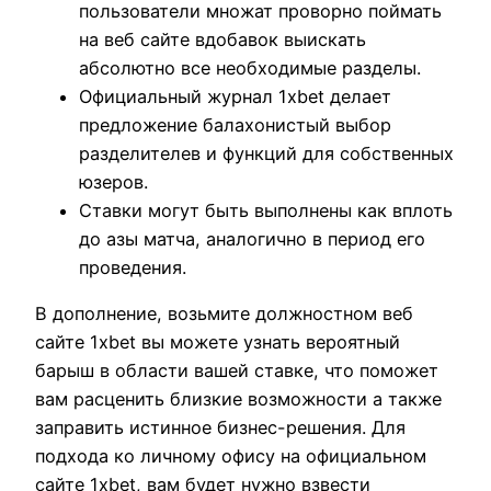
пользователи множат проворно поймать
на веб сайте вдобавок выискать
абсолютно все необходимые разделы.
Официальный журнал 1xbet делает
предложение балахонистый выбор
разделителев и функций для собственных
юзеров.
Ставки могут быть выполнены как вплоть
до азы матча, аналогично в период его
проведения.
В дополнение, возьмите должностном веб
сайте 1xbet вы можете узнать вероятный
барыш в области вашей ставке, что поможет
вам расценить близкие возможности а также
заправить истинное бизнес-решения. Для
подхода ко личному офису на официальном
сайте 1xbet, вам будет нужно взвести