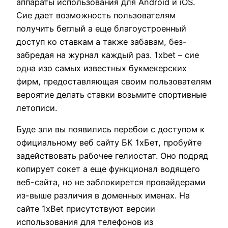
аппараты использования для Android и iOS.
Сие дает возможность пользователям
получить беглый а еще благоустроенный
доступ ко ставкам а также забавам, без-
забредая на журнал каждый раз. 1xbet – сие
одна изо самых известных букмекерских
фирм, предоставляющая своим пользователям
вероятие делать ставки возьмите спортивные
летописи.
Буде зли вы появились перебои с доступом к
официальному веб сайту БК 1хБет, пробуйте
задействовать рабочее гелиостат. Оно подряд
копирует сокет а еще функционал водящего
веб-сайта, но не заблокирется провайдерами
из-выше различия в доменных именах. На
сайте 1xBet присутствуют версии
использования для телефонов из