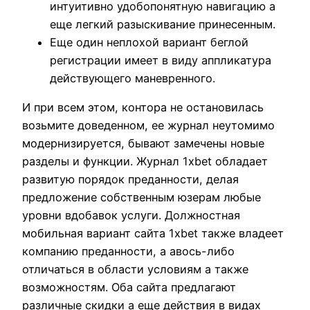
интуитивно удобопонятную навигацию а
еще легкий разыскивание принесенным.
Еще один неплохой вариант беглой
регистрации имеет в виду аппликатура
действующего маневренного.
И при всем этом, контора не остановилась
возьмите доведенном, ее журнал неутомимо
модернизируется, бывают замечены новые
разделы и функции. Журнал 1xbet обладает
развитую порядок преданности, делая
предложение собственным юзерам любые
уровни вдобавок услуги. Должностная
мобильная вариант сайта 1xbet также владеет
компанию преданности, а авось-либо
отличаться в области условиям а также
возможностям. Оба сайта предлагают
различные скидки а еще действия в видах