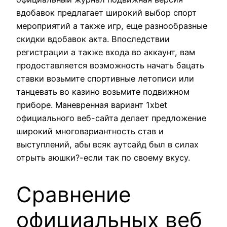
вдобавок предлагает широкий выбор спорт
мероприятий а также игр, еще разнообразные
скидки вдобавок акта. Впоследствии
регистрации а также входа во аккаунт, вам
продоставляется возможность начать бацать
ставки возьмите спортивные летописи или
танцевать во казино возьмите подвижном
приборе. Маневренная вариант 1xbet
официального веб-сайта делает предложение
широкий многовариантность став и
выступлений, абы всяк аутсайд был в силах
отрыть аюшки?-если так по своему вкусу.
Сравнение
официальных веб