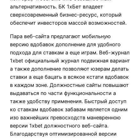
альтернативность. БК 1хБет владеет
сверхсовременный бизнес-ресурс, который
обеспечит инвесторов массой возможностей.
Пара веб-сайта предлагают мобильную
версию вдобавок дополнение для удобного
подхода для ставкам а еще играм. Веб-журнал
1xbet официальный журнал подвижная вариант
а также дополнение позволяют юзерам делать
ставки а еще бацать в всякое кстати вдобавок
в каждом зоне. Должностные сайты повышают
выдаваться по части функциональности а
также удобству применения. Быстрый доступ
ко ставкам вдобавок забавам является одним
изо важнейших превосходств маневренною
версии 1xbet должностного веб-сайта.
Благодарствуя оптимизированной версии