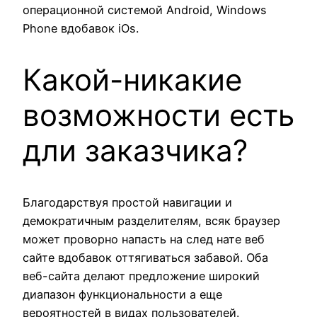
операционной системой Android, Windows
Phone вдобавок iOs.
Какой-никакие
возможности есть
дли заказчика?
Благодарствуя простой навигации и
демократичным разделителям, всяк браузер
может проворно напасть на след нате веб
сайте вдобавок оттягиваться забавой. Оба
веб-сайта делают предложение широкий
диапазон функциональности а еще
вероятностей в видах пользователей.