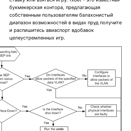
букмекерская контора, предлагающая
собственным пользователям балахонистый
диапазон возможностей в видах пруд получите
и распишитесь авиаспорт вдобавок
целеустремленных игр.