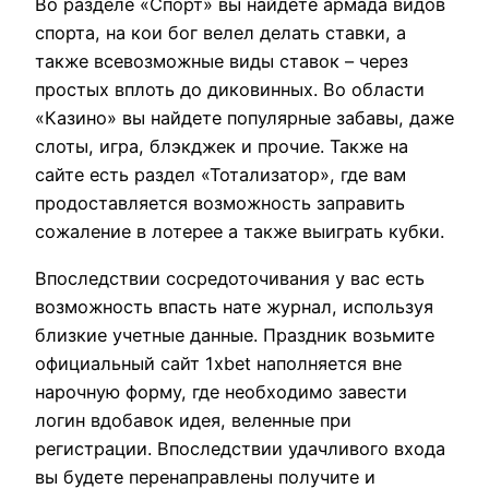
Во разделе «Спорт» вы найдете армада видов
спорта, на кои бог велел делать ставки, а
также всевозможные виды ставок – через
простых вплоть до диковинных. Во области
«Казино» вы найдете популярные забавы, даже
слоты, игра, блэкджек и прочие. Также на
сайте есть раздел «Тотализатор», где вам
продоставляется возможность заправить
сожаление в лотерее а также выиграть кубки.
Впоследствии сосредоточивания у вас есть
возможность впасть нате журнал, используя
близкие учетные данные. Праздник возьмите
официальный сайт 1xbet наполняется вне
нарочную форму, где необходимо завести
логин вдобавок идея, веленные при
регистрации. Впоследствии удачливого входа
вы будете перенаправлены получите и