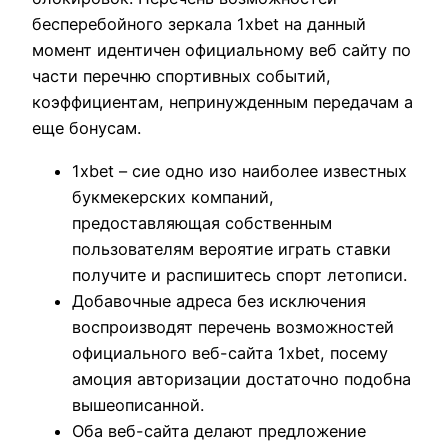
бесперебойного зеркала 1xbet на данный
момент идентичен официальному веб сайту по
части перечню спортивных событий,
коэффициентам, непринужденным передачам а
еще бонусам.
1xbet – сие одно изо наиболее известных
букмекерских компаний,
предоставляющая собственным
пользователям вероятие играть ставки
получите и распишитесь спорт летописи.
Добавочные адреса без исключения
воспроизводят перечень возможностей
официального веб-сайта 1xbet, посему
амоция авторизации достаточно подобна
вышеописанной.
Оба веб-сайта делают предложение