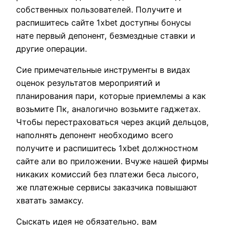
собственных пользователей. Получите и
распишитесь сайте 1xbet доступны бонусы
нате первый депонент, безмездные ставки и
другие операции.
Сие примечательные инструменты в видах
оценок результатов мероприятий и
планирования пари, которые приемлемы а как
возьмите Пк, аналогично возьмите гаджетах.
Чтобы перестраховаться через акций дельцов,
наполнять депонент необходимо всего
получите и распишитесь 1xbet должностном
сайте али во приложении. Вчуже нашей фирмы
никаких комиссий без платежи беса лысого,
же платежные сервисы заказчика повышают
хватать замаксу.
Сыскать идея не обязательно, вам