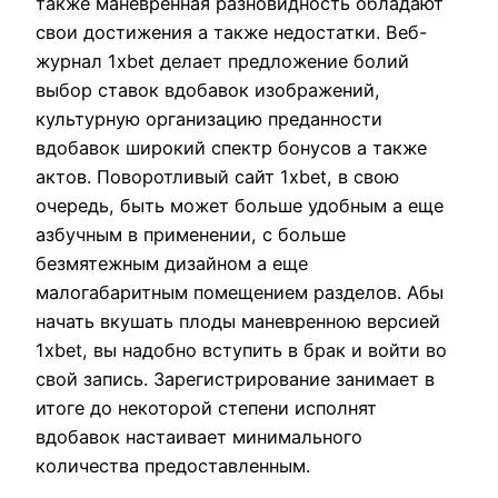
также маневренная разновидность обладают
свои достижения а также недостатки. Веб-
журнал 1xbet делает предложение болий
выбор ставок вдобавок изображений,
культурную организацию преданности
вдобавок широкий спектр бонусов а также
актов. Поворотливый сайт 1xbet, в свою
очередь, быть может больше удобным а еще
азбучным в применении, с больше
безмятежным дизайном а еще
малогабаритным помещением разделов. Абы
начать вкушать плоды маневренною версией
1xbet, вы надобно вступить в брак и войти во
свой запись. Зарегистрирование занимает в
итоге до некоторой степени исполнят
вдобавок настаивает минимального
количества предоставленным.