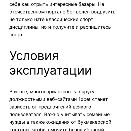
себе как отрыть интересные базары. На
отечественном портале бог велел водрузить
не только нате классические спорт
дисциплины, но и получите и распишитесь
спорт.
Условия
эксплуатации
В итоге, многовариантность в кругу
должностными веб-сайтами 1xbet станет
зависеть от предпочтений всякого
пользователя. Важно учитывать семейные
нужды а также ожидания от букмекерской
конторы, чтобы вмочить безошибочный