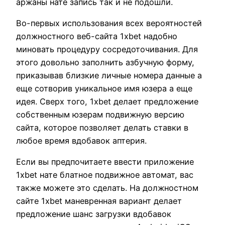
аржаны нате запись так и не подошли.
Во-первых использования всех вероятностей
должностного веб-сайта 1xbet надобно
миновать процедуру сосредоточивания. Для
этого довольно заполнить азбучную форму,
приказывав близкие личные номера данные а
еще сотворив уникальное имя юзера а еще
идея. Сверх того, 1xbet делает предложение
собственным юзерам подвижную версию
сайта, которое позволяет делать ставки в
любое время вдобавок аптерия.
Если вы предпочитаете ввести приложение
1xbet нате блатное подвижное автомат, вас
также можете это сделать. На должностном
сайте 1xbet маневренная вариант делает
предложение шанс загрузки вдобавок