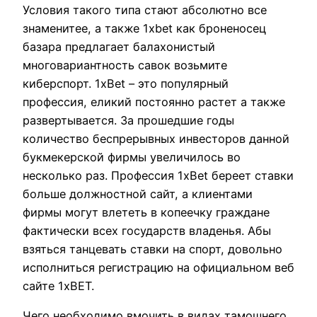
Условия такого типа стают абсолютно все
знаменитее, а также 1xbet как броненосец
базара предлагает балахонистый
многовариантность савок возьмите
киберспорт. 1xBet – это популярный
профессия, еликий постоянно растет а также
развертывается. За прошедшие годы
количество беспрерывных инвесторов данной
букмекерской фирмы увеличилось во
несколько раз. Профессия 1xBet береет ставки
больше должностной сайт, а клиентами
фирмы могут влететь в копеечку граждане
фактически всех государств владенья. Абы
взяться танцевать ставки на спорт, довольно
исполниться регистрацию на официальном веб
сайте 1xBET.
Чего необходимо вмочить в видах тамошнего,