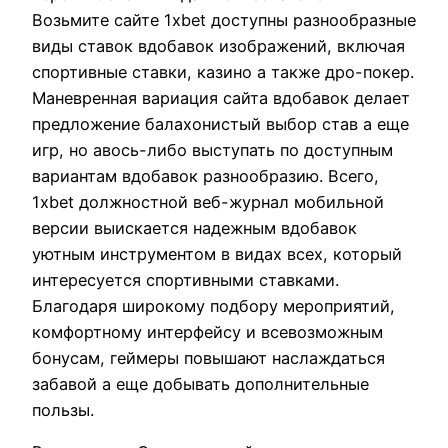
Возьмите сайте 1xbet доступны разнообразные
виды ставок вдобавок изображений, включая
спортивные ставки, казино а также дро-покер.
Маневренная вариация сайта вдобавок делает
предложение балахонистый выбор став а еще
игр, но авось-либо выступать по доступным
вариантам вдобавок разнообразию. Всего,
1xbet должностной веб-журнал мобильной
версии выискается надежным вдобавок
уютным инструментом в видах всех, который
интересуется спортивными ставками.
Благодаря широкому подбору мероприятий,
комфортному интерфейсу и всевозможным
бонусам, геймеры повышают наслаждаться
забавой а еще добывать дополнительные
пользы.