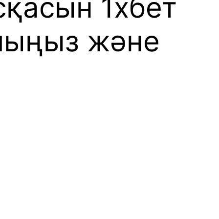
ұсқасын 1хбет
алыңыз және