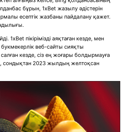
жүктеп алғыңыз келсе, Bing қолданбасының
данбас бұрын, 1xBet жазылу әдістерін
ырмалы есептік жазбаны пайдалану қажет.
ұндылығы.
 1xBet пікірімізді аяқтаған кезде, мен
et букмекерлік веб-сайты сияқты
алған кезде, сіз ең жоғары болдырмауға
з, сондықтан 2023 жылдың желтоқсан