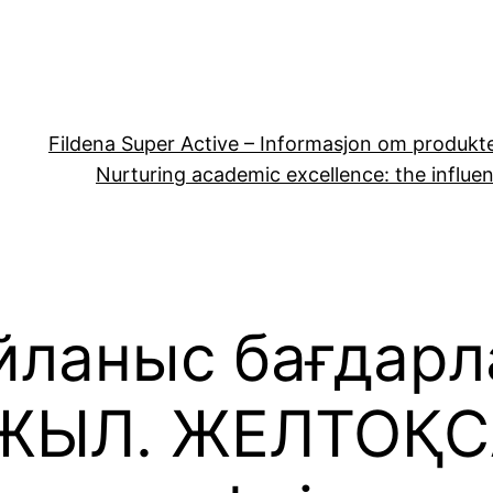
Fildena Super Active – Informasjon om produkt
Nurturing academic excellence: the influen
айланыс бағдар
 ЖЫЛ. ЖЕЛТОҚС