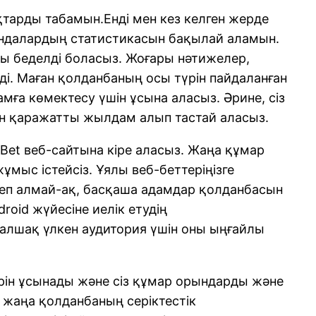
тарды табамын.Енді мен кез келген жерде
андалардың статистикасын бақылай аламын.
ы беделді боласыз. Жоғары нәтижелер,
ді. Маған қолданбаның осы түрін пайдаланған
ға көмектесу үшін ұсына аласыз. Әрине, сіз
нен қаражатты жылдам алып тастай аласыз.
Bet веб-сайтына кіре аласыз. Жаңа құмар
мыс істейсіз. Ұялы веб-беттеріңізге
теп алмай-ақ, басқаша адамдар қолданбасын
oid жүйесіне иелік етудің
алшақ үлкен аудитория үшін оны ыңғайлы
ерін ұсынады және сіз құмар орындарды және
ң жаңа қолданбаның серіктестік