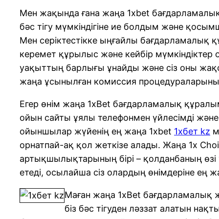
Мен жақында ғана жаңа 1xbet бағдарламалы
бәс тігу мүмкіндігіне ие болдым және қос
Мен серіктестікке ыңғайлы бағдарламалық қ
керемет құрылыс және кейбір мүмкіндіктер о
уақыттың барлығы ұнайды және сіз оны жақсы
жаңа ұсынылған комиссия процедураларының 
Егер өнім жаңа 1xBet бағдарламалық құралы
ойын сайты ұялы телефонмен үйлесімді және 
ойыншылар жүйенің ең жаңа 1xbet
1хбет kz
м
орнатпай-ақ қол жеткізе алады. Жаңа 1x Cho
артықшылықтарының бірі – қолданбаның өзі 
етеді, осылайша сіз олардың өнімдеріне ең ж
Маған жаңа 1xBet бағдарламалық ж
біз бәс тігуден ләззат алатын нақ