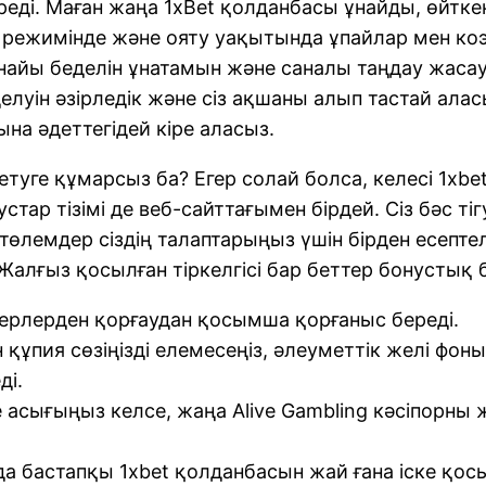
еді. Маған жаңа 1xBet қолданбасы ұнайды, өйткен
ыт режимінде және ояту уақытында ұпайлар мен к
найы беделін ұнатамын және саналы таңдау жасауғ
делуін әзірледік және сіз ақшаны алып тастай ал
на әдеттегідей кіре аласыз.
жетуге құмарсыз ба? Егер солай болса, келесі 1xb
тар тізімі де веб-сайттағымен бірдей. Сіз бәс тігу
 төлемдер сіздің талаптарыңыз үшін бірден есепт
 Жалғыз қосылған тіркелгісі бар беттер бонусты
керлерден қорғаудан қосымша қорғаныс береді.
 құпия сөзіңізді елемесеңіз, әлеуметтік желі фо
ді.
асығыңыз келсе, жаңа Alive Gambling кәсіпорны ж
а бастапқы 1xbet қолданбасын жай ғана іске қо