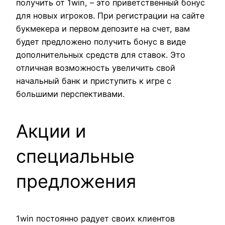
получить от 1win, – это приветственный бонус
для новых игроков. При регистрации на сайте
букмекера и первом депозите на счет, вам
будет предложено получить бонус в виде
дополнительных средств для ставок. Это
отличная возможность увеличить свой
начальный банк и приступить к игре с
большими перспективами.
Акции и
специальные
предложения
1win постоянно радует своих клиентов