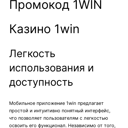
Промокод 1WIN
Казино 1win
Легкость
использования и
доступность
Мобильное приложение 1win предлагает
простой и интуитивно понятный интерфейс,
что позволяет пользователям с легкостью
освоить его функционал. Независимо от того,