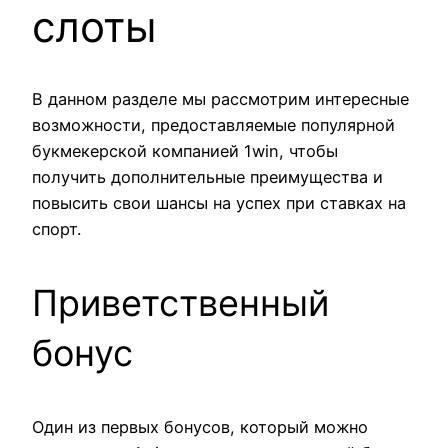
слоты
В данном разделе мы рассмотрим интересные
возможности, предоставляемые популярной
букмекерской компанией 1win, чтобы
получить дополнительные преимущества и
повысить свои шансы на успех при ставках на
спорт.
Приветственный
бонус
Один из первых бонусов, который можно