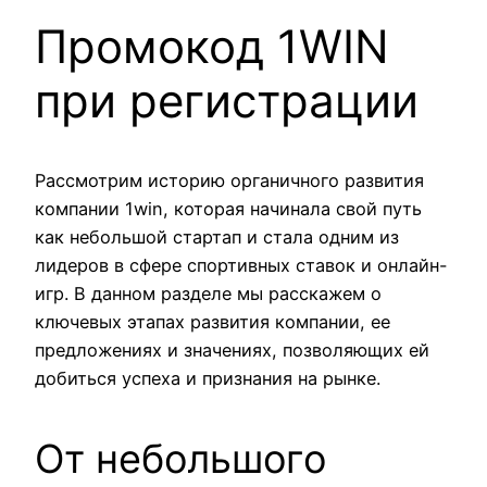
Промокод 1WIN
при регистрации
Рассмотрим историю органичного развития
компании 1win, которая начинала свой путь
как небольшой стартап и стала одним из
лидеров в сфере спортивных ставок и онлайн-
игр. В данном разделе мы расскажем о
ключевых этапах развития компании, ее
предложениях и значениях, позволяющих ей
добиться успеха и признания на рынке.
От небольшого