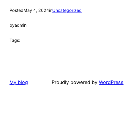
Posted
May 4, 2024
in
Uncategorized
by
admin
Tags:
My blog
Proudly powered by
WordPress