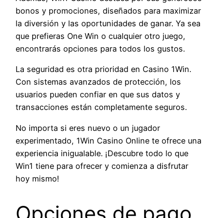
bonos y promociones, diseñados para maximizar
la diversión y las oportunidades de ganar. Ya sea
que prefieras One Win o cualquier otro juego,
encontrarás opciones para todos los gustos.
La seguridad es otra prioridad en Casino 1Win.
Con sistemas avanzados de protección, los
usuarios pueden confiar en que sus datos y
transacciones están completamente seguros.
No importa si eres nuevo o un jugador
experimentado, 1Win Casino Online te ofrece una
experiencia inigualable. ¡Descubre todo lo que
Win1 tiene para ofrecer y comienza a disfrutar
hoy mismo!
Opciones de pago