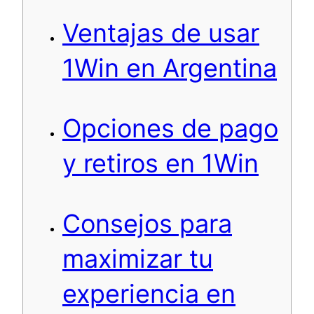
Ventajas de usar
1Win en Argentina
Opciones de pago
y retiros en 1Win
Consejos para
maximizar tu
experiencia en