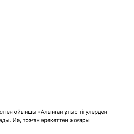
ркелген ойыншы «Алынған ұтыс тігулерден
ды. Иә, тозған әрекеттен жоғары