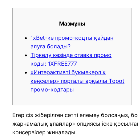
Мазмұны
1xBet-ке промо-кодты қайдан
алуға болады?
Тіркелу кезінде ставка промо
коды: 1XFREE777
«Интерактивті букмекерлік
кеңселер» порталы арқылы Topot
промо-кодтары
Егер сіз жіберілген сәтті елемеу болсаңыз, 
жарнамалық ұпайлар» опциясы іске қосылған
консервілер жиналады.