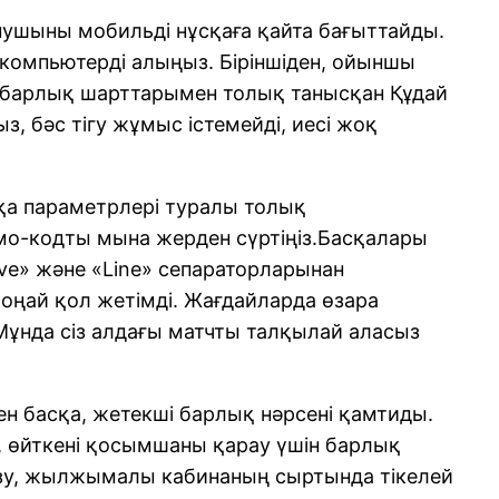
нушыны мобильді нұсқаға қайта бағыттайды.
 компьютерді алыңыз.
Біріншіден, ойыншы
ң барлық шарттарымен толық танысқан Құдай
з, бәс тігу жұмыс істемейді, иесі жоқ
сқа параметрлері туралы толық
ромо-кодты мына жерден сүртіңіз.Басқалары
ive» және «Line» сепараторларынан
 оңай қол жетімді. Жағдайларда өзара
Мұнда сіз алдағы матчты талқылай аласыз
ен басқа, жетекші барлық нәрсені қамтиды.
і, өйткені қосымшаны қарау үшін барлық
гізу, жылжымалы кабинаның сыртында тікелей