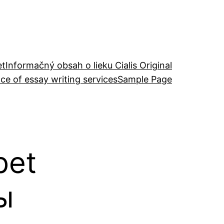
et
Informačný obsah o lieku Cialis Original
ce of essay writing services
Sample Page
bet
ы