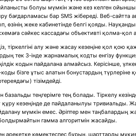
ланысты болуы мүмкін және кез келген ойыншы ү
тыру бағдарламасы бар SMS жібереді. Веб-сайтта
ып, өзінің жеке кабинетінде белгі қояды. Науқа
схемаға сәйкес кассадағы объективті қолма-қол
з, тіркелгіні алу және жасау кезеңіне қол қою қа
рдың тек 3-інде жарнамалық кодты енгізу функцияс
ңілдік кодын пайдалана алмайсыз. Керісінше, үлке
омо-коды бізге ұтыс алатын бонустардың түрлерін
тереядағы) тізімдейді.
н базальды теңгерімге тең болады. Тіркелу кезін
т құру кезеңінде де пайдаланылуы тривиальды. Ж
айдалану мүмкін емес. Әріптер мен таңбалардың
болдырмайтын гамма алгоритмін жасайды.
ген әрекетке көмектеспес бұрын, шарттарды мұқ