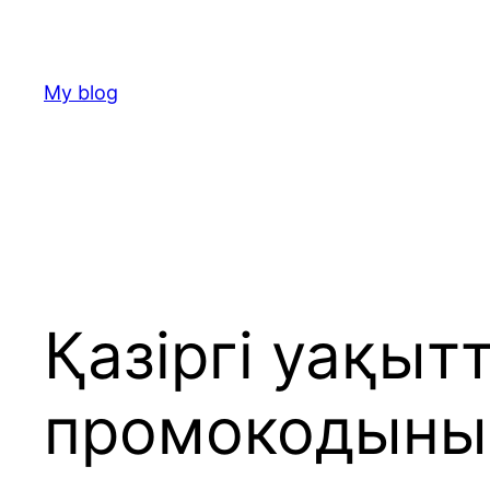
Skip
to
content
My blog
Қазіргі уақытт
промокодыны