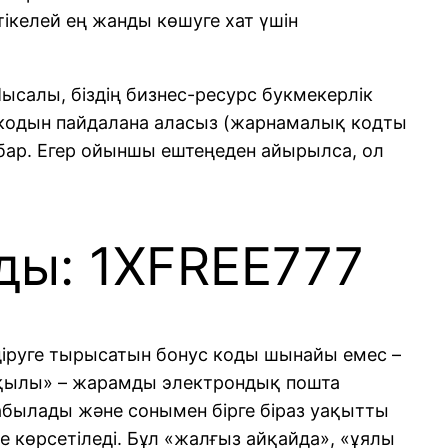
ікелей ең жанды көшуге хат үшін
ысалы, біздің бизнес-ресурс букмекерлік
о-кодын пайдалана аласыз (жарнамалық кодты
гі бар. Егер ойыншы ештеңеден айырылса, ол
оды: 1XFREE777
діруге тырысатын бонус коды шынайы емес –
рқылы» – жарамды электрондық пошта
табылады және сонымен бірге біраз уақытты
е көрсетіледі. Бұл «жалғыз айқайда», «ұялы