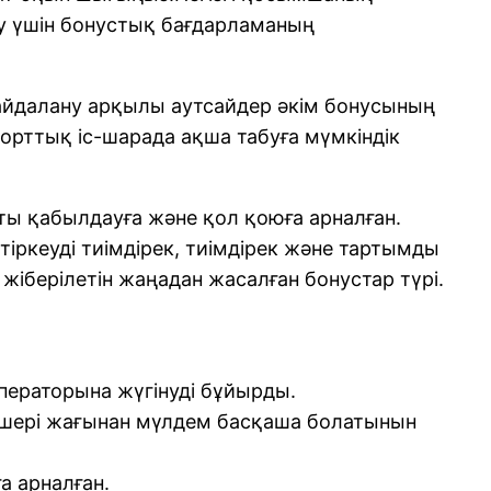
лу үшін бонустық бағдарламаның
пайдалану арқылы аутсайдер әкім бонусының
порттық іс-шарада ақша табуға мүмкіндік
ты қабылдауға және қол қоюға арналған.
 тіркеуді тиімдірек, тиімдірек және тартымды
жіберілетін жаңадан жасалған бонустар түрі.
ператорына жүгінуді бұйырды.
өлшері жағынан мүлдем басқаша болатынын
а арналған.