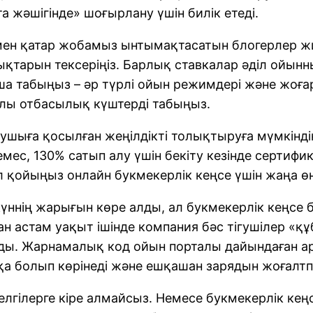
 жәшігінде» шоғырлану үшін билік етеді.
ен қатар жобамыз ынтымақтасатын блогерлер жи
тарын тексеріңіз. Барлық ставкалар әділ ойынн
а табыңыз – әр түрлі ойын режимдері және жоға
ылы отбасылық күштерді табыңыз.
аушыға қосылған жеңілдікті толықтыруға мүмкінді
емес, 130% сатып алу үшін бекіту кезінде серти
 қойыңыз онлайн букмекерлік кеңсе үшін жаңа өн
күннің жарығын көре алды, ал букмекерлік кеңсе
н астам уақыт ішінде компания бәс тігушілер «қ
ы. Жарнамалық код ойын порталы дайындаған арн
 болып көрінеді және ешқашан зарядын жоғалтпай
елгілерге кіре алмайсыз. Немесе букмекерлік ке