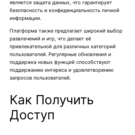
является защита данных, что гарантирует
безопасность и конфиденциальность личной
информации.
Платформа также предлагает широкий выбор
развлечений и игр, что делает её
привлекательной для различных категорий
пользователей. Регулярные обновления и
поддержка новых функций способствуют
поддержанию интереса и удовлетворению
запросов пользователей.
Как Получить
Доступ