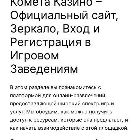
Комета Казино –
Официальный сайт,
Зеркало, Вход и
Регистрация в
Игровом
Заведениям
В этом разделе вы познакомитесь с
платформой для онлайн-развлечений,
предоставляющей широкий спектр игр и
услуг. Мы обсудим, как можно получить
доступ к ресурсам, которые она предлагает, и
как начать взаимодействие с этой площадкой.