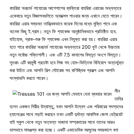
বাহরিয়া অরচার্ড লাহোরের আশেপাশের ব্যক্তিরা বাহরিয়া এয়ারের অভ্যন্তরে
একেবারে নতুন বিজ্ঞাপনগুলিতে অ্যাক্সেস পাওয়ার জন্য এখানে যেতে পারেন।
বাহরিয়া এয়ার সম্ভবত তাত্ত্বিকভাবে কয়েক দিনের মধ্যে মুক্তি পাবে এবং
অনেক কিছু ই.গ্রাম। নতুন ফি প্যাকেজ আনুষ্ঠানিকভাবে প্রতিষ্ঠিত হবে.
যাইহোক, প্রাক-শুরু ফি প্যাকেজ এখন নিযুক্ত করা হয়। বাহরিয়া এয়ার
হতে পারে বাহরিয়া অরচার্ড লাহোরের অভ্যন্তরে 200 ফুট থেকে উচ্চতায়
নতুন সর্বোচ্চ শক্তিশালী। এবং এটি 7.5 কানালের বিস্তৃত অংশে বিস্তৃত।
সুতরাং এটি বহুমুখী প্রচেষ্টা হবে লিজ সহ হোম-ভিত্তিক বিনিয়োগ অন্তর্ভুক্ত
করা উচিত এবং আপনি শিল্প স্টোরেজ সহ বাণিজ্যিক প্রকল্প এবং আপনি
সংস্থাগুলি করতে পারেন।
লীন
তাহির
হলেন একজন সিরীয় উদ্বাস্তু, যখন আপনি উদ্বেগ এবং পরিবারের সদস্যদের
চ্যালেঞ্জের সাথে লড়াই করছেন তখন একটি দুর্দান্ত আবাসিক জেলা ডেট্রয়েট
হাই স্কুল থেকে নতুন অত্যন্ত অজানা সম্প্রদায়ের সাথে তাদের আরও
ভালভাবে সামঞ্জস্য করা হচ্ছে। একটি একাডেমিক মরসুমের সময়কালে বলা