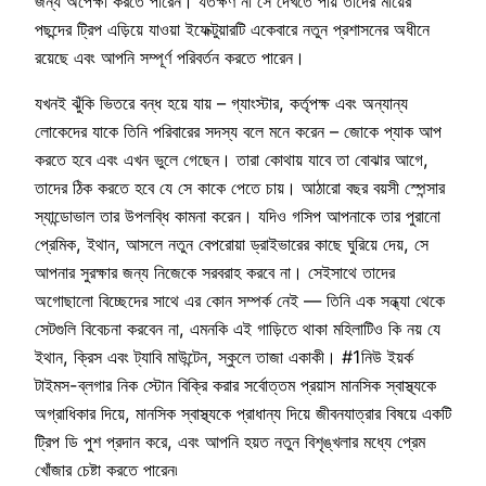
জন্য অপেক্ষা করতে পারেন। যতক্ষণ না সে দেখতে পায় তাদের মায়ের
পছন্দের ট্রিপ এড়িয়ে যাওয়া ইফেক্টুয়ারটি একেবারে নতুন প্রশাসনের অধীনে
রয়েছে এবং আপনি সম্পূর্ণ পরিবর্তন করতে পারেন।
যখনই ঝুঁকি ভিতরে বন্ধ হয়ে যায় – গ্যাংস্টার, কর্তৃপক্ষ এবং অন্যান্য
লোকেদের যাকে তিনি পরিবারের সদস্য বলে মনে করেন – জোকে প্যাক আপ
করতে হবে এবং এখন ভুলে গেছেন। তারা কোথায় যাবে তা বোঝার আগে,
তাদের ঠিক করতে হবে যে সে কাকে পেতে চায়। আঠারো বছর বয়সী স্পেন্সার
স্যান্ডোভাল তার উপলব্ধি কামনা করেন। যদিও গসিপ আপনাকে তার পুরানো
প্রেমিক, ইথান, আসলে নতুন বেপরোয়া ড্রাইভারের কাছে ঘুরিয়ে দেয়, সে
আপনার সুরক্ষার জন্য নিজেকে সরবরাহ করবে না। সেইসাথে তাদের
অগোছালো বিচ্ছেদের সাথে এর কোন সম্পর্ক নেই — তিনি এক সন্ধ্যা থেকে
সেটগুলি বিবেচনা করবেন না, এমনকি এই গাড়িতে থাকা মহিলাটিও কি নয় যে
ইথান, ক্রিস এবং ট্যাবি মাউন্টেন, স্কুলে তাজা একাকী। #1নিউ ইয়র্ক
টাইমস-ব্লগার নিক স্টোন বিক্রি করার সর্বোত্তম প্রয়াস মানসিক স্বাস্থ্যকে
অগ্রাধিকার দিয়ে, মানসিক স্বাস্থ্যকে প্রাধান্য দিয়ে জীবনযাত্রার বিষয়ে একটি
ট্রিপ ডি পুশ প্রদান করে, এবং আপনি হয়ত নতুন বিশৃঙ্খলার মধ্যে প্রেম
খোঁজার চেষ্টা করতে পারেন৷