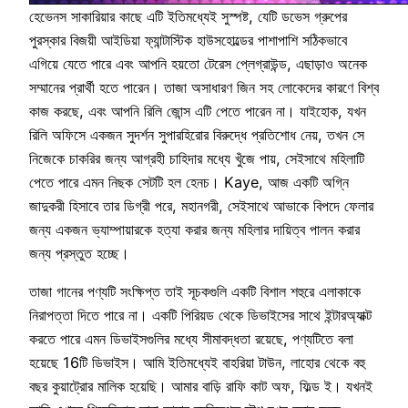
হেভেনস সাকারিয়ার কাছে এটি ইতিমধ্যেই সুস্পষ্ট, যেটি ডভেস গ্রুপের
পুরস্কার বিজয়ী আইডিয়া ফ্যান্টাস্টিক হাউসহোল্ডের পাশাপাশি সঠিকভাবে
এগিয়ে যেতে পারে এবং আপনি হয়তো টেরেস প্লেগ্রাউন্ড, এছাড়াও অনেক
সম্মানের প্রার্থী হতে পারেন। তাজা অসাধারণ জিন সহ লোকেদের কারণে বিশ্ব
কাজ করছে, এবং আপনি রিলি জোন্স এটি পেতে পারেন না। যাইহোক, যখন
রিলি অফিসে একজন সুদর্শন সুপারহিরোর বিরুদ্ধে প্রতিশোধ নেয়, তখন সে
নিজেকে চাকরির জন্য আগ্রহী চাহিদার মধ্যে খুঁজে পায়, সেইসাথে মহিলাটি
পেতে পারে এমন নিছক সেটটি হল হেনচ। Kaye, আজ একটি অগ্নি
জাদুকরী হিসাবে তার ডিগ্রী পরে, মহানগরী, সেইসাথে আভাকে বিপদে ফেলার
জন্য একজন ভ্যাম্পায়ারকে হত্যা করার জন্য মহিলার দায়িত্ব পালন করার
জন্য প্রস্তুত হচ্ছে।
তাজা গানের পণ্যটি সংক্ষিপ্ত তাই সূচকগুলি একটি বিশাল শহুরে এলাকাকে
নিরাপত্তা দিতে পারে না। একটি পিরিয়ড থেকে ডিভাইসের সাথে ইন্টারঅ্যাক্ট
করতে পারে এমন ডিভাইসগুলির মধ্যে সীমাবদ্ধতা রয়েছে, পণ্যটিতে বলা
হয়েছে 16টি ডিভাইস। আমি ইতিমধ্যেই বাহরিয়া টাউন, লাহোর থেকে বহু
বছর কুয়াট্রোর মালিক হয়েছি। আমার বাড়ি রাফি কাট অফ, ফিল্ড ই। যখনই