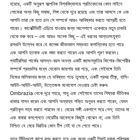
হয়েছে, একটি অনুরূপ কাল্পনিক বিশ্ববিদ্যালয়ে প্রতিবেদনের কোন লাইনে
লোকেরা অন্য কিছু সমাজ, লিঙ্গ থেকে দূরে রয়েছে এবং তারা আসলে কে এবং
আপনি তারা কে হতে চান সে সম্পর্কে আরও আবিষ্কার করতে আগ্রহী হতে
পারেন। কানেক্টিভিটি এড়িয়ে যাওয়ার জন্য আশেপাশে একেবারে নতুন চাকরি
থেকে শুরু করে – এবং আরও অনেক কিছু – এই ধরনের আন্তঃসংযুক্ত
গল্পগুলি উল্লেখ করে যে কলেজ জীবনকাল সম্ভবত ক্লান্তিকর হতে পারে
এবং আপনি হতবাক এবং মজা করতে পারেন এবং আপনি পূরণ করবেন।
প্যাট্রিসিয়া পার্কের আসন্ন-বয়স অনন্য একটি বহুসংস্কৃতির কিশোর-কিশোরীর
সম্পর্কে গ্রহগুলির মধ্যে যেকোন জায়গায় ধরা পড়ে, এবং সেইসঙ্গে তিনি
নিজের মালিকানার জন্য যে ভবিষ্যত গড়ে তুলছেন, একটি প্রখর তীক্ষ্ণ, হাসি-
আউট-আউট-আউট, উত্তেজক মনোযোগ দেওয়ার চেষ্টা করুন৷
Ombrazia থেকে দূরে শহরে, সাধু এবং সেইসাথে তাদের শিষ্যরা ভীতিকর
থাকার শাসন করেন এবং আপনি অন্যায্য শক্তি অনুভব করতে পারেন, যেমন
প্রতিকূল সহ্য করতে পারবেন না। মেয়ের সঙ্গী একপাশে সরে গেল; তাদের মা
এবং বাবারা কসপ্লেতে মেয়েটির আবেগকে কিছুটা বোঝেন না; এবং তিনি
নিশ্চিত যে মেয়ে বিরতির কোন টিপ নেই যা সে পেতে পারে।
নতুন সিঁড়িগুলো কাপে বন্ধ করতে হবে এবং অন্য একটি লিফট দ্বারা পরিপূরক