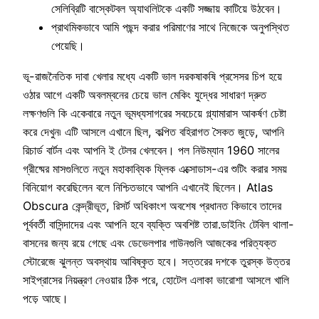
সেলিব্রিটি বাস্কেটবল অ্যাথলিটকে একটি সজ্জায় কাটিয়ে উঠবেন।
প্রাথমিকভাবে আমি পছন্দ করার পরিমাণের সাথে নিজেকে অনুপস্থিত
পেয়েছি।
ভূ-রাজনৈতিক দাবা খেলার মধ্যে একটি ভাল দরকষাকষি প্রসেসর চিপ হয়ে
ওঠার আগে একটি অবলম্বনের চেয়ে ভাল মেকিং যুদ্ধের সাধারণ দ্রুত
লক্ষণগুলি কি একেবারে নতুন ভূমধ্যসাগরের সবচেয়ে গ্ল্যামারাস আকর্ষণ চেষ্টা
করে দেখুন৷ এটি আসলে এখানে ছিল, কল্পিত বহিরাগত সৈকত জুড়ে, আপনি
রিচার্ড বার্টন এবং আপনি ই টেলর খেলবেন। পল নিউম্যান 1960 সালের
গ্রীষ্মের মাসগুলিতে নতুন মহাকাব্যিক ফ্লিক এক্সোডাস-এর শুটিং করার সময়
বিনিয়োগ করেছিলেন বলে নিশ্চিতভাবে আপনি এখানেই ছিলেন। Atlas
Obscura কেন্দ্রীভূত, রিসর্ট অধিকাংশ অবশেষ প্রধানত কিভাবে তাদের
পূর্ববর্তী বাসিন্দাদের এবং আপনি হবে ব্যক্তি অবশিষ্ট তারা.ডাইনিং টেবিল থালা-
বাসনের জন্য রয়ে গেছে এবং ডেভেলপার গাউনগুলি আজকের পরিত্যক্ত
স্টোরেজে ঝুলন্ত অবস্থায় আবিষ্কৃত হবে। সত্তরের দশকে তুরস্ক উত্তর
সাইপ্রাসের নিয়ন্ত্রণ নেওয়ার ঠিক পরে, হোটেল এলাকা ভারোশা আসলে খালি
পড়ে আছে।