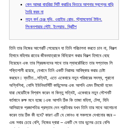
কেন আমরা বাহরিয়া সিটি করাচির ভিতরে আপনার স্বপ্নের বাড়ি
তৈরি করব না
নতুন কর্ন চেঞ্জ মুভি, ওয়াইড রোড, স্ট্যামফোর্ড টাউন,
লিংকনশায়ার স্টেট, ইংল্যান্ড, ব্রিটিশ
তিনি তার নিজের আগেরটি পেয়েছেন যা তিনি পরিচালনা করতে চান না, বিকল্প
হিসাবে মহিলার রাতের জীবনযাত্রাকে বিনিয়োগ করার বিকল্প হিসাবে বেছে
নিয়েছেন এবং তার প্রিয়জনদের সাথে তার ল্যাবরেটরিতে তার সপ্তাহগু
লি
শক্তিশালী রয়েছে, যেখানে তিনি একটি নিরাময় আবিষ্কার করার চেষ্টা
করছেন। ব্যতীত…সত্যিই, এতে একেবারে নতুন পরিবারের সদস্য, পুরানো
অগ্নিশিখা, নোসি ইউনিভার্সিটি কাউন্সেলর এবং আপনি এমন টিমমেট হবেন
যারা মেয়েটিকে বিশ্বাস করেন না কিন্তু সত্যিই, একেবারে নতুন স্টেশনটি
বর্তমানে রুক্ষ মনে হচ্ছে।এবং আপনি ঠিক কি তাজা মহিলা, টেসা, যিনি
আলিয়াকে প্রজাপতির প্রস্তাব দেন প্রতিবার যখন তিনি তার সাথে আলোচনা
করেন তার ঠিক কী হবে? কারণ এটি যে কোনও বা সকলকে দেখানোর বছর –
এবং সবার চেয়ে বেশি, নিজের দ্বারা – একটি সে তার ভুলের চেয়ে বেশি৷