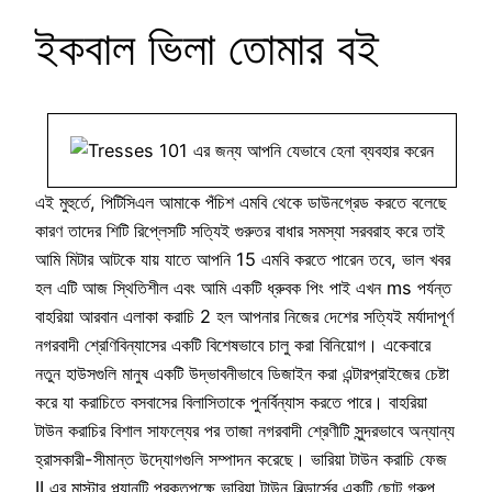
ইকবাল ভিলা তোমার বই
এই মুহুর্তে, পিটিসিএল আমাকে পঁচিশ এমবি থেকে ডাউনগ্রেড করতে বলেছে
কারণ তাদের শিটি রিপ্লেসটি সত্যিই গুরুতর বাধার সমস্যা সরবরাহ করে তাই
আমি মিটার আটকে যায় যাতে আপনি 15 এমবি করতে পারেন তবে, ভাল খবর
হল এটি আজ স্থিতিশীল এবং আমি একটি ধ্রুবক পিং পাই এখন ms পর্যন্ত
বাহরিয়া আরবান এলাকা করাচি 2 হল আপনার নিজের দেশের সত্যিই মর্যাদাপূর্ণ
নগরবাদী শ্রেণিবিন্যাসের একটি বিশেষভাবে চালু করা বিনিয়োগ। একেবারে
নতুন হাউসগুলি মানুষ একটি উদ্ভাবনীভাবে ডিজাইন করা এন্টারপ্রাইজের চেষ্টা
করে যা করাচিতে বসবাসের বিলাসিতাকে পুনর্বিন্যাস করতে পারে। বাহরিয়া
টাউন করাচির বিশাল সাফল্যের পর তাজা নগরবাদী শ্রেণীটি সুন্দরভাবে অন্যান্য
হ্রাসকারী-সীমান্ত উদ্যোগগুলি সম্পাদন করেছে। ভারিয়া টাউন করাচি ফেজ
II এর মাস্টার প্ল্যানটি প্রকৃতপক্ষে ভারিয়া টাউন বিল্ডার্সের একটি ছোট গ্রুপ