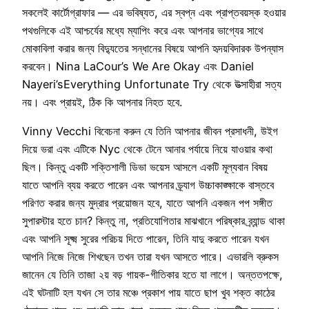
সকলেই কার্টোগ্রাফার — এর ভবিষ্যত, এর স্বপ্ন এবং প্রাপ্তবয়স্ক হওয়ার
পথগুলিকে এই আশ্চর্যের মধ্যে ম্যাপিং করে এবং আপনার ভাগ্যের সাথে
মোকাবিলা করার জন্য বিদ্যুতের সন্ধানের বিষয়ে আপনি হৃদয়বিদারক উপন্যাস
করবেন। Nina LaCour’s We Are Okay এবং Daniel
Nayeri’sEverything Unfortunate Try থেকে উত্সাহীরা সত্য
নয়। এবং প্রায়ই, ঠিক কি আপনার নিহত হবে.
Vinny Vecchi বিবেচনা করুন যে তিনি আপনার জীবন প্রসাধনী, উইগ
দিয়ে ভরা এবং এটিকে Nyc থেকে টেনে আনার পর্যায়ে নিয়ে যাওয়ার কথা
ছিল। কিন্তু একটি শক্তিশালী ডিভা ভয়েস আসলে একটি মূল্যবান বিষয়
যাতে আপনি ব্যয় করতে পারেন এবং আপনার ড্র্যাগ উচ্চাকাঙ্ক্ষাকে বাস্তবে
পরিণত করার জন্য মুদ্রার প্রয়োজন হবে, যাতে আপনি একজন পপ সঙ্গীত
সুপারস্টার হতে চান? কিন্তু না, প্রতিযোগিতার মাঝখানে পরিষ্কার ব্র্যান্ড থাকা
এবং আপনি সূক্ষ্ম সুরের পরিচয় দিতে পারেন, তিনি যাদু করতে পারেন যখন
আপনি নিজে নিজে শিখছেন তখন তারা যখন আসতে পারে। এভারলি ব্রুকস
জানেন যে তিনি তাজা ২য় বড় গায়ক-গীতিকার হতে যা লাগে। অন্ততপক্ষে,
এই ঘটনাটি হল যখন সে তার মঞ্চে প্রকাশ পায় যাতে ছাপ খুব শক্ত কাঠের