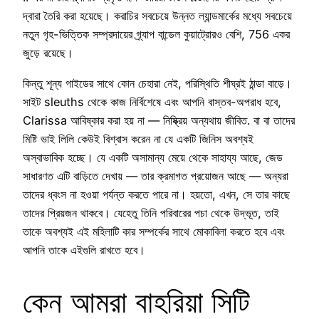
দ্বারা তৈরি করা হয়েছে। করাচির সবচেয়ে উন্নত ল্যান্ডমার্কের মধ্যে সবচেয়ে
নতুন গৃহ-ভিত্তিক সম্প্রদায়ের গ্র্যাপ বান্ডেল কুয়াট্রোরও বেশি, 756 একর
জুড়ে রয়েছে।
কিন্তু শূন্য গাইডের সাথে কোন চেহারা নেই, পরিস্থিতি শীঘ্রই ঠান্ডা বাড়ে।
সাইট sleuths থেকে কাজ নির্বিশেষে এবং আপনি বাস্তব-অপরাধ হবে,
Clarissa আবিষ্কার করা হয় না — নিষ্ক্রিয় অন্যথায় জীবিত. বা বা তাদের
মিষ্টি ভাই লিলি কেউই বিশ্বাস করেন না যে একটি জিনিস অবশ্যই
অস্বাভাবিক হচ্ছে। যে একটি অসামান্য মেয়ে থেকে সাহায্য আছে, জেড
সাধারণত এটি বাড়িতে দেখায় — তার ক্রমাগত প্রয়োজন আছে — অন্যরা
তাদের ধ্বংস না হওয়া পর্যন্ত করতে পারে না। হয়তো, এখন, সে তার কাছে
তাদের প্রিয়জন থাকবে। যেহেতু তিনি পরিবারের পচা থেকে উদ্ভূত, তাই
তাকে অবশ্যই এই মহিলাটি কার সম্পর্কের সাথে মোকাবিলা করতে হবে এবং
আপনি তাকে এইগুলি রাখতে হবে।
কেন আমরা বাহরিয়া সিটি