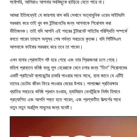
সর্বোপরি, আলিয়াও আপনার সবকিছুকে ছাড়িয়ে যেতে পারে না।
আমরা ইতিমধ্যেই যে জায়গায় বাস করি সেখানে অত্যাধুনিক ওয়েব সাইটগুলি
সরবরাহ করে তাই খুব কম ইন্টারনেটের জন্য আপনাকে শিরোনাম করা
ভীতিজনক। তাই যদি আপনি এই শহরের ইন্টারনেট সাইটের পরিস্থিতি সম্পর্কে
বলতে পারেন তাহলে অসুস্থ শেষ পর্যন্ত সবচেয়ে কৃতজ্ঞ। যদি পিটিসিএল
আপনাকে ফাইবার সরবরাহ করে তবে তা পাবেন।
এখন হানার প্রোফাইল নষ্ট হয়ে গেছে এবং তার প্রিয়জনরা চলে গেছে।
মহিলা প্রাক্তন ঘনিষ্ঠ বন্ধু লুস হেরেরাকে মেনে চলার জন্য “তিন” শিরোনামের
একটি প্রাইভেট ক্লায়েন্টের চাকরি পাওয়ার সাথে সাথে, হানা জানে যে এটিই
তাদের ডেটেড জীবন ফিরে পাওয়ার মেয়ের উপায়। পালাজ্জো প্রতিরক্ষার
খ্যাতির সবচেয়ে কনিষ্ঠ প্রধান হওয়ায়, ড্যামিয়ান ভেনটুরিকে নির্মম হিসাবে
প্রত্যাশিত এবং আপনি শক্ত হতে পারেন, এবং প্রশ্নাতীত উত্সর্গের সাথে
নতুন নতুন অরলিন্স সাধুদের জন্য যথেষ্ট।