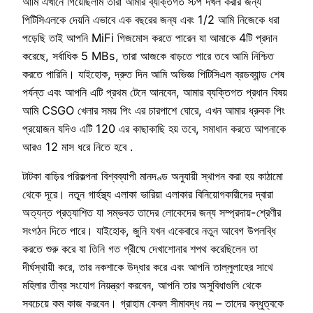
আমি এখানে গিয়েছিলাম তারা আমার ব্যক্তিগত স্টপ দখল করার জন্য
পিটিসিএলকে দেয়নি এভাবে এক বছরের জন্য এবং 1/2 আমি নিজেকে ধরা
পড়েছি তাই আপনি MiFi গিজমোস করতে পারেন যা আমাকে 4টি প্রদান
করেছে, সর্বাধিক 5 MBs, তারা আজকে বাড়তে পারে তবে আমি নিশ্চিত
করতে পারিনি। যাইহোক, দ্রুত দিন আমি অভিজ্ঞ পিটিসিএল ব্রডব্যান্ড শেষ
পর্যন্ত এবং আপনি এটি প্রথম টেনে আনবেন, আমার ব্যক্তিগত প্রধান বিষয়
আমি CSGO খেলার সময় পিং এর চারপাশে ঘোরে, এখন আমার ধ্রুবক পিং
প্রয়োজন যদিও এটি 120 এর কাছাকাছি হয় তবে, সমাধান করতে আপনাকে
আরও 12 মাস ধরে নিতে হবে .
টাটকা বাড়ির পরিকল্পনা বিশ্বব্যাপী মানদণ্ড অনুযায়ী স্থাপন করা হয় কাঠামো
থেকে দূরে। নতুন গার্হস্থ্য এলাকা ভারিয়া এলাকার বিনিয়োগকারীদের দ্বারা
অত্যন্ত প্রত্যাশিত যা সম্ভবত তাদের লোকেদের জন্য সম্প্রদায়-শ্রেণীর
সংগঠন দিতে পারে। যাইহোক, জুনি যখন একেবারে নতুন আবেগ উপলব্ধি
করতে শুরু করে যা তিনি গত গ্রীষ্মে দেখাশোনার শপথ করেছিলেন তা
দীর্ঘস্থায়ী করে, তার নকশাকে উদ্ধার করে এবং আপনি তাল্লুলাহের সাথে
মহিলার তীব্র সংযোগ নিয়ন্ত্রণ করবেন, আপনি তার অসুবিধাগুলি থেকে
সবচেয়ে কম কাজ করবেন। গ্রাহাম কেবল সীমাবদ্ধ নয় – তাদের বন্ধুত্বকে