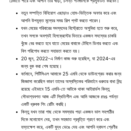
ঠেকাতে পারে এবং আপনি তার খাড়া, চলন্ত গানগুলিকে প্রস্ফুটিত করবেন।
নতুন সম্পত্তি বিনিয়োগ এছাড়াও হোম-ভিত্তিক অফার করে এবং
আপনি উপযুক্ত মূল্যের সময় শিল্প প্লট করতে পারেন।
যখন মেয়ের পরিবারের সদস্যদের বিস্ট্রোতে অসুবিধা হতে শুরু করে,
তখন সলকে অবশ্যই হিলক্রেস্টের ভিতরে একজন সদস্যের চাকরি
খুঁজে বের করতে হবে যাতে মেয়ের বাবাকে টেবিলে ডিনার করতে এবং
বিল পরিশোধ করতে সহায়তা করতে হয়।
20 জুন, 2022-এ নির্মাণ কাজ শুরু হয়েছিল, যা 2024-এর
জন্য বুক করা শেষ হয়েছে।
বর্তমানে, পিটিসিএল আমাকে 25 এমবি থেকে ডাউনগ্রেড করার জন্য
জিজ্ঞাসা করেছিল কারণ তাদের অস্বস্তিকর পরিবর্তনে গুরুতর বাধা বিন্দু
রয়েছে এইভাবে 15 এমবি-তে আটকে থাকা আইয়ার্ডস কিন্তু
সৌভাগ্যবশত আজ এটি স্থিতিশীল এবং আমি আজকে ms পর্যন্ত
একটি ধ্রুবক পিং রেটিং করছি।
কিন্তু যখন তারা গাছ থেকে সমস্যায় পড়া একজন ভাল সহপাঠীর
দিকে মনোযোগ দেয়, তখন সহজাত প্রবৃত্তি গ্রহণ করে এবং
হস্তক্ষেপ করে, একটি যুদ্ধ ভেঙে দেয় এবং আপনি দ্বাদশ শ্রেণীর