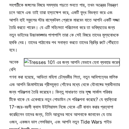
সহপাঠীকে জঙ্গলের বিষয়ে সমস্যায় পড়তে শুনতে পায়, তখন অন্ত্রের নিয়ন্ত্রণ
চলে আসে এবং তাই তারা হস্তক্ষেপ করে, একটি যুদ্ধ বিভক্ত করে এবং
আপনি হাই স্কুলের স্টার বাস্কেটবল প্রোকে মারবেন যাতে আপনি একটি সজ্জা
তৈরি করতে পারেন। যে এটি সহিংসতা পরিচালনা করে তা ভবিষ্যতের জন্য
নতুন ভাইদের উচ্চাকাঙ্ক্ষার পাশাপাশি তারা কে সেই বিষয়ে তাদের মূল্যবোধকে
হুমকি দেয়। তাদের পাঠানোর পথ সনাক্ত করতে তাদের ব্রিব্রি রুটে পৌঁছাতে
হবে।
অনেক
বেশি
গণনা করা হয়েছে, আভিতা মহিলা চৌম্বকীয় পিতা, নতুন আধিপত্যের মালিক
এবং আপনি রিংমাস্টারের গ্রীসযুক্ত গোঁফের মধ্যে থেকে যৌনাঙ্গের স্বাধীনতার
জন্য পরিকল্পনা তৈরি করেছেন। কিন্তু সাধারণত তার সূক্ষ্ম সার্কাস পরিবার
টিকে থাকে যে একেবারে নতুন শোডাউন সে পরিকল্পনা করেছে? যে ব্যক্তিরা
17-বছর-বয়সী ক্যাস উইলিয়ামস নিজে থেকে এটি বানান করার প্রত্যাশা
করেছিলেন তাদের জন্য, তিনি আনন্দের সাথে আপনাকে জানাবেন যে তার
ওজন, একজন ভাল লেসবিয়ান, এবং আপনি নতুন Tide Wars গাইড