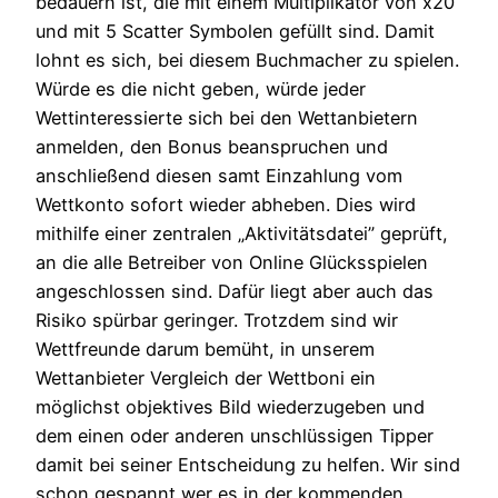
bedauern ist, die mit einem Multiplikator von x20
und mit 5 Scatter Symbolen gefüllt sind. Damit
lohnt es sich, bei diesem Buchmacher zu spielen.
Würde es die nicht geben, würde jeder
Wettinteressierte sich bei den Wettanbietern
anmelden, den Bonus beanspruchen und
anschließend diesen samt Einzahlung vom
Wettkonto sofort wieder abheben. Dies wird
mithilfe einer zentralen „Aktivitätsdatei” geprüft,
an die alle Betreiber von Online Glücksspielen
angeschlossen sind. Dafür liegt aber auch das
Risiko spürbar geringer. Trotzdem sind wir
Wettfreunde darum bemüht, in unserem
Wettanbieter Vergleich der Wettboni ein
möglichst objektives Bild wiederzugeben und
dem einen oder anderen unschlüssigen Tipper
damit bei seiner Entscheidung zu helfen. Wir sind
schon gespannt wer es in der kommenden