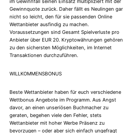
im Gewinnfall seinen Einsatz multipliziert mit der
Gewinnquote zurück. Daher fällt es Neulingen gar
nicht so leicht, den für sie passenden Online
Wettanbieter ausfindig zu machen.
Voraussetzungen sind Gesamt Spielverluste pro
Anbieter über EUR 20. Kryptowährungen gehören
zu den sichersten Möglichkeiten, im Internet
Transaktionen durchzuführen.
WILLKOMMENSBONUS
Beste Wettanbieter haben für euch verschiedene
Wettbonus Angebote im Programm. Aus Angst
davor, an einen unseriösen Buchmacher zu
geraten, begehen viele den Fehler, stets
Wettanbieter mit hoher Werbe Präsenz zu
bevorzugen – oder aber sich einfach ungefragt