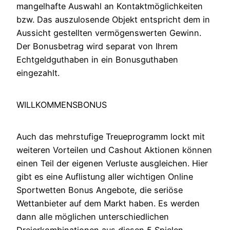
mangelhafte Auswahl an Kontaktmöglichkeiten
bzw. Das auszulosende Objekt entspricht dem in
Aussicht gestellten vermögenswerten Gewinn.
Der Bonusbetrag wird separat von Ihrem
Echtgeldguthaben in ein Bonusguthaben
eingezahlt.
WILLKOMMENSBONUS
Auch das mehrstufige Treueprogramm lockt mit
weiteren Vorteilen und Cashout Aktionen können
einen Teil der eigenen Verluste ausgleichen. Hier
gibt es eine Auflistung aller wichtigen Online
Sportwetten Bonus Angebote, die seriöse
Wettanbieter auf dem Markt haben. Es werden
dann alle möglichen unterschiedlichen
Dreierkombinationen aus diesen 5 Spielen