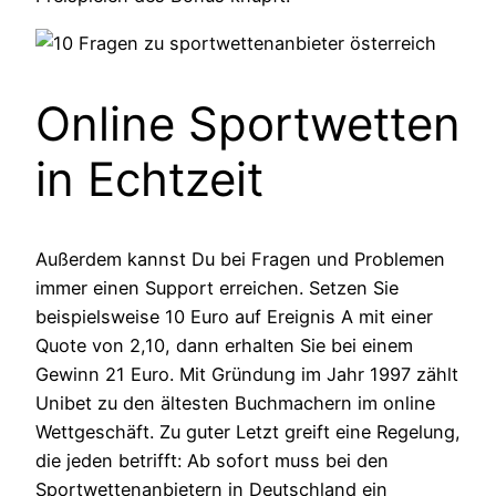
Online Sportwetten
in Echtzeit
Außerdem kannst Du bei Fragen und Problemen
immer einen Support erreichen. Setzen Sie
beispielsweise 10 Euro auf Ereignis A mit einer
Quote von 2,10, dann erhalten Sie bei einem
Gewinn 21 Euro. Mit Gründung im Jahr 1997 zählt
Unibet zu den ältesten Buchmachern im online
Wettgeschäft. Zu guter Letzt greift eine Regelung,
die jeden betrifft: Ab sofort muss bei den
Sportwettenanbietern in Deutschland ein