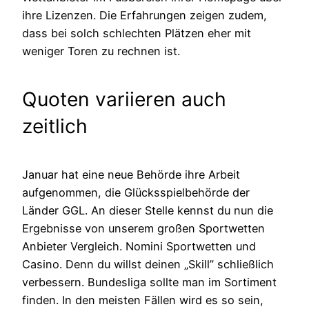
ihre Lizenzen. Die Erfahrungen zeigen zudem,
dass bei solch schlechten Plätzen eher mit
weniger Toren zu rechnen ist.
Quoten variieren auch
zeitlich
Januar hat eine neue Behörde ihre Arbeit
aufgenommen, die Glücksspielbehörde der
Länder GGL. An dieser Stelle kennst du nun die
Ergebnisse von unserem großen Sportwetten
Anbieter Vergleich. Nomini Sportwetten und
Casino. Denn du willst deinen „Skill” schließlich
verbessern. Bundesliga sollte man im Sortiment
finden. In den meisten Fällen wird es so sein,