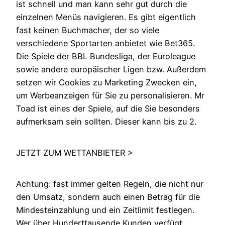
ist schnell und man kann sehr gut durch die
einzelnen Menüs navigieren. Es gibt eigentlich
fast keinen Buchmacher, der so viele
verschiedene Sportarten anbietet wie Bet365.
Die Spiele der BBL Bundesliga, der Euroleague
sowie andere europäischer Ligen bzw. Außerdem
setzen wir Cookies zu Marketing Zwecken ein,
um Werbeanzeigen für Sie zu personalisieren. Mr
Toad ist eines der Spiele, auf die Sie besonders
aufmerksam sein sollten. Dieser kann bis zu 2.
JETZT ZUM WETTANBIETER >
Achtung: fast immer gelten Regeln, die nicht nur
den Umsatz, sondern auch einen Betrag für die
Mindesteinzahlung und ein Zeitlimit festlegen.
Wer über Hunderttausende Kunden verfügt,