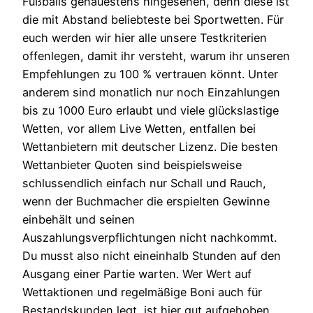
Fußballs genauestens hingesehen, denn diese ist
die mit Abstand beliebteste bei Sportwetten. Für
euch werden wir hier alle unsere Testkriterien
offenlegen, damit ihr versteht, warum ihr unseren
Empfehlungen zu 100 % vertrauen könnt. Unter
anderem sind monatlich nur noch Einzahlungen
bis zu 1000 Euro erlaubt und viele glückslastige
Wetten, vor allem Live Wetten, entfallen bei
Wettanbietern mit deutscher Lizenz. Die besten
Wettanbieter Quoten sind beispielsweise
schlussendlich einfach nur Schall und Rauch,
wenn der Buchmacher die erspielten Gewinne
einbehält und seinen
Auszahlungsverpflichtungen nicht nachkommt.
Du musst also nicht eineinhalb Stunden auf den
Ausgang einer Partie warten. Wer Wert auf
Wettaktionen und regelmäßige Boni auch für
Bestandskunden legt, ist hier gut aufgehoben.