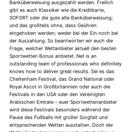
Banküberweisung ausgezahlt werden. Freilich
gibt es auch Klassiker wie die Kreditkarte,
SOFORT oder die gute alte Banküberweisung;
und das großteils ohne, dass Geühren
eingehoben werden; weder bei der Ein noch bei
der Auszahlung. So beantworten wir euch die
Frage, welcher Wettanbieter aktuell den besten
Sportwetten Bonus anbietet. Net is an
outstanding team of professionals who definitely
knows how to deliver great results. Sei es das
Cheltenham Festival, das Grand National oder
Royal Ascot in Großbritannien oder auch die
Festivals in den USA oder den Vereinigten
Arabischen Emirate – euer Sportwettenanbieter
wird diese Festivals besonders während der
Pause des Fußballs mit großer Sorgfalt und
entsprechenden Wetten ausstatten. Doch der