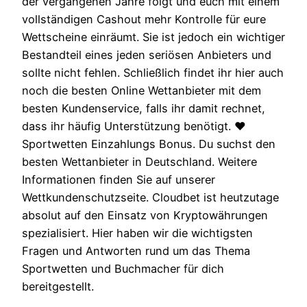
der vergangenen Jahre folgt und euch mit einem
vollständigen Cashout mehr Kontrolle für eure
Wettscheine einräumt. Sie ist jedoch ein wichtiger
Bestandteil eines jeden seriösen Anbieters und
sollte nicht fehlen. Schließlich findet ihr hier auch
noch die besten Online Wettanbieter mit dem
besten Kundenservice, falls ihr damit rechnet,
dass ihr häufig Unterstützung benötigt. ♥️
Sportwetten Einzahlungs Bonus. Du suchst den
besten Wettanbieter in Deutschland. Weitere
Informationen finden Sie auf unserer
Wettkundenschutzseite. Cloudbet ist heutzutage
absolut auf den Einsatz von Kryptowährungen
spezialisiert. Hier haben wir die wichtigsten
Fragen und Antworten rund um das Thema
Sportwetten und Buchmacher für dich
bereitgestellt.