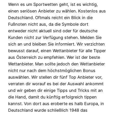
Wenn es um Sportwetten geht, ist es wichtig,
einen seriösen Anbieter zu wählen. Kostenlos aus
Deutschland. Oftmals reicht ein Blick in die
Fußnoten nicht aus, da die Symbole dort
entweder nicht aktuell sind oder für deutsche
Kunden nicht zur Verfügung stehen. Melden Sie
sich an und bleiben Sie informiert. Wir verzichten
bewusst darauf, einen Wettanbieter für alle Tipper
aus Österreich zu empfehlen. Wer ist der beste
Wettanbieter. Man sollte jedoch den Wettanbieter
nicht nur nach dem höchstmöglichen Bonus
auswählen. Wir stellen dir fünf Top Anbieter vor,
verraten dir worauf es bei der Auswahl ankommt
und wir geben dir einige Tipps und Tricks mit an
die Hand, damit du künftig erfolgreich tippen
kannst. Von dort aus eroberte es halb Europa, in
Deutschland wurde schließlich 1948 das