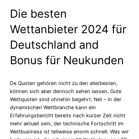
Die besten
Wettanbieter 2024 für
Deutschland and
Bonus für Neukunden
De Quoten gehören nicht zu den allerbesten,
können sich aber dennoch sehen lassen. Gute
Wettquoten sind ohnehin begehrt. Net – in der
dynamischen Wettbranche kann ein
Erfahrungsbericht bereits nach kurzer Zeit nicht
mehr aktuell sein, der technische Fortschritt im
Wettbusiness ist teilweise enorm schnell. Was wir