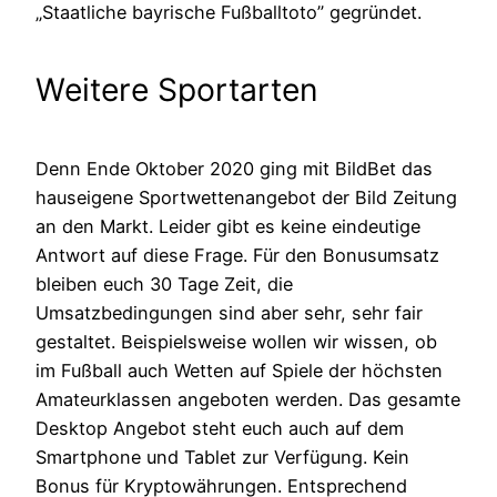
„Staatliche bayrische Fußballtoto” gegründet.
Weitere Sportarten
Denn Ende Oktober 2020 ging mit BildBet das
hauseigene Sportwettenangebot der Bild Zeitung
an den Markt. Leider gibt es keine eindeutige
Antwort auf diese Frage. Für den Bonusumsatz
bleiben euch 30 Tage Zeit, die
Umsatzbedingungen sind aber sehr, sehr fair
gestaltet. Beispielsweise wollen wir wissen, ob
im Fußball auch Wetten auf Spiele der höchsten
Amateurklassen angeboten werden. Das gesamte
Desktop Angebot steht euch auch auf dem
Smartphone und Tablet zur Verfügung. Kein
Bonus für Kryptowährungen. Entsprechend