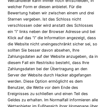
Wettanbieter kann immer noch entscheiden, in
welcher Form er diesen anbietet. Für die
Bewertung haben wir zwischen einem und drei
Sternen vergeben. Ist das Schloss nicht
verschlossen oder wird anstatt des Schlosses
ein “i” links neben der Browser Adresse und bei
Klick auf das “i” die Information angezeigt, dass
die Website nicht uneingeschränkt sicher sei, so
sollten Sie besser davon absehen, Ihre
Zahlungsdaten auf der Website anzugeben, da in
diesem Fall ein Restrisiko besteht, dass Ihre
Zahlungsdaten bei der Übertragung an den
Server der Website durch Hacker abgefangen
werden. Diese Option ermöglicht es dem
Benutzer, die Wette vor dem Ende des
Ereignisses zu schließen und einen Teil des
Geldes zu erhalten. Im Normalfall informieren alle
Wettanbieter im Fußbereich ihrer Homepage über