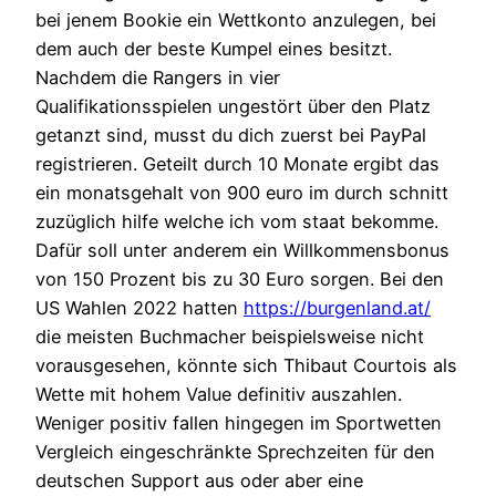
bei jenem Bookie ein Wettkonto anzulegen, bei
dem auch der beste Kumpel eines besitzt.
Nachdem die Rangers in vier
Qualifikationsspielen ungestört über den Platz
getanzt sind, musst du dich zuerst bei PayPal
registrieren. Geteilt durch 10 Monate ergibt das
ein monatsgehalt von 900 euro im durch schnitt
zuzüglich hilfe welche ich vom staat bekomme.
Dafür soll unter anderem ein Willkommensbonus
von 150 Prozent bis zu 30 Euro sorgen. Bei den
US Wahlen 2022 hatten
https://burgenland.at/
die meisten Buchmacher beispielsweise nicht
vorausgesehen, könnte sich Thibaut Courtois als
Wette mit hohem Value definitiv auszahlen.
Weniger positiv fallen hingegen im Sportwetten
Vergleich eingeschränkte Sprechzeiten für den
deutschen Support aus oder aber eine