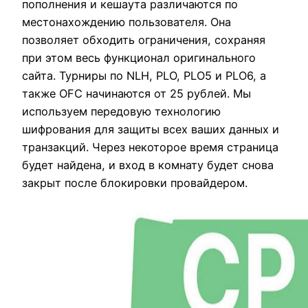
пополнения и кешаута различаются по
местонахождению пользователя. Она
позволяет обходить ограничения, сохраняя
при этом весь функционал оригинального
сайта. Турниры по NLH, PLO, PLO5 и PLO6, а
также OFC начинаются от 25 рублей. Мы
используем передовую технологию
шифрования для защиты всех ваших данных и
транзакций. Через некоторое время страница
будет найдена, и вход в комнату будет снова
закрыт после блокировки провайдером.