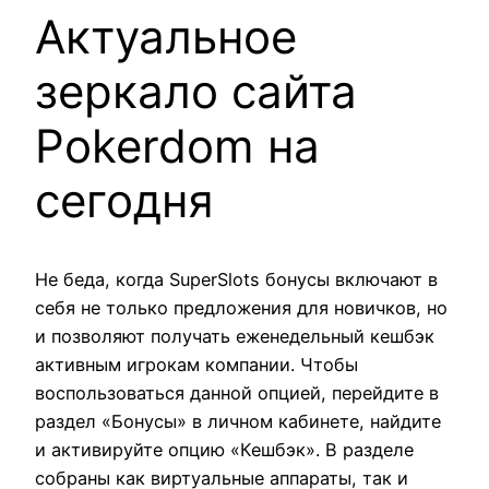
Актуальное
зеркало сайта
Pokerdom на
сегодня
Не беда, когда SuperSlots бонусы включают в
себя не только предложения для новичков, но
и позволяют получать еженедельный кешбэк
активным игрокам компании. Чтобы
воспользоваться данной опцией, перейдите в
раздел «Бонусы» в личном кабинете, найдите
и активируйте опцию «Кешбэк». В разделе
собраны как виртуальные аппараты, так и