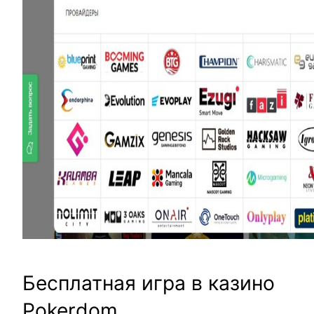
Бесплатная игра в казино
Pokerdom