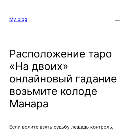
Skip
to
My blog
content
Расположение таро
«На двоих»
онлайновый гадание
возьмите колоде
Манара
Если волите взять судьбу лещадь контроль,