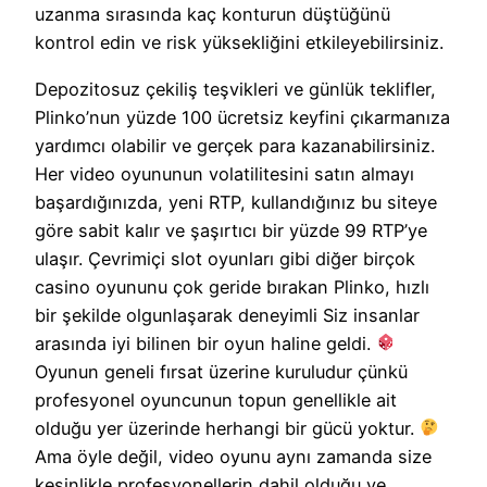
uzanma sırasında kaç konturun düştüğünü
kontrol edin ve risk yüksekliğini etkileyebilirsiniz.
Depozitosuz çekiliş teşvikleri ve günlük teklifler,
Plinko’nun yüzde 100 ücretsiz keyfini çıkarmanıza
yardımcı olabilir ve gerçek para kazanabilirsiniz.
Her video oyununun volatilitesini satın almayı
başardığınızda, yeni RTP, kullandığınız bu siteye
göre sabit kalır ve şaşırtıcı bir yüzde 99 RTP’ye
ulaşır. Çevrimiçi slot oyunları gibi diğer birçok
casino oyununu çok geride bırakan Plinko, hızlı
bir şekilde olgunlaşarak deneyimli Siz insanlar
arasında iyi bilinen bir oyun haline geldi.
Oyunun geneli fırsat üzerine kuruludur çünkü
profesyonel oyuncunun topun genellikle ait
olduğu yer üzerinde herhangi bir gücü yoktur.
Ama öyle değil, video oyunu aynı zamanda size
kesinlikle profesyonellerin dahil olduğu ve