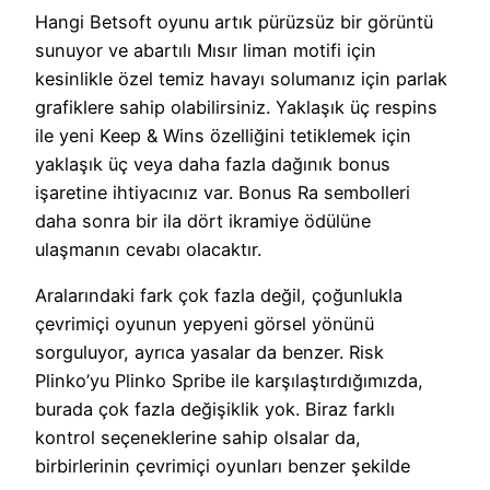
Hangi Betsoft oyunu artık pürüzsüz bir görüntü
sunuyor ve abartılı Mısır liman motifi için
kesinlikle özel temiz havayı solumanız için parlak
grafiklere sahip olabilirsiniz. Yaklaşık üç respins
ile yeni Keep & Wins özelliğini tetiklemek için
yaklaşık üç veya daha fazla dağınık bonus
işaretine ihtiyacınız var. Bonus Ra sembolleri
daha sonra bir ila dört ikramiye ödülüne
ulaşmanın cevabı olacaktır.
Aralarındaki fark çok fazla değil, çoğunlukla
çevrimiçi oyunun yepyeni görsel yönünü
sorguluyor, ayrıca yasalar da benzer. Risk
Plinko’yu Plinko Spribe ile karşılaştırdığımızda,
burada çok fazla değişiklik yok. Biraz farklı
kontrol seçeneklerine sahip olsalar da,
birbirlerinin çevrimiçi oyunları benzer şekilde