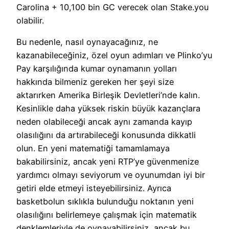
Carolina + 10,100 bin GC verecek olan Stake.you
olabilir.
Bu nedenle, nasıl oynayacağınız, ne
kazanabileceğiniz, özel oyun adımları ve Plinko’yu
Pay karşılığında kumar oynamanın yolları
hakkında bilmeniz gereken her şeyi size
aktarırken Amerika Birleşik Devletleri’nde kalın.
Kesinlikle daha yüksek riskin büyük kazançlara
neden olabileceği ancak aynı zamanda kayıp
olasılığını da artırabileceği konusunda dikkatli
olun. En yeni matematiği tamamlamaya
bakabilirsiniz, ancak yeni RTP’ye güvenmenize
yardımcı olmayı seviyorum ve oyunumdan iyi bir
getiri elde etmeyi isteyebilirsiniz. Ayrıca
basketbolun sıklıkla bulunduğu noktanın yeni
olasılığını belirlemeye çalışmak için matematik
denklemleriyle de oynayabilirsiniz, ancak bu