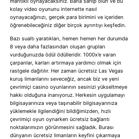
mantıklı oynayacaksınız. Bana sahip olun ve bu
kolay video oyununu internette nasıl
oynayacağınızı, gerçek para birimini ve içeriden
öğrenebileceğiniz diğer birçok ayrıntıyı keşfedin.
Bazı sualtı yaratıkları, hemen hemen her durumda
8 veya daha fazlasından oluşan grupları
vurduğunuzda ödül ödülleridir. 1000x’e varan
çarpanlar, karları artırmaya yardımcı olmak için
rastgele dağıtılır. Her zaman ücretsiz Las Vegas
kuruş limanlarını seveceğiz, ancak biz ve yeni
çevrimiçi casino oyunlarının sesinizi yükseltmeye
hakkı olduğuna inanıyoruz. Herkesin uygulamayı
bilgisayarınıza veya taşınabilir bilgisayarınıza
yüklemekle ilgilendiğini bildiğimizden, hızlı
çevrimiçi oyun oynarken ücretsiz bağlantı
noktalarımızın görünmesini sağladık. Burası
dünyanın ücretsiz limanların keyfini çıkarmaya