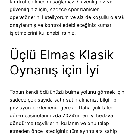
kontrol edilmesini sağlamaz. Güvenliğiniz ve
güvenliğiniz için, sadece spor bahisleri
operatörlerini listeliyorum ve siz de koşullu olarak
onaylanmış ve kontrol edebileceğiniz kumar
işletmelerini kullanabilirsiniz.
Üçlü Elmas Klasik
Oynanış için İyi
Topun kendi ödülünüzü bulma yolunu görmek için
sadece çok sayıda satır satın almanız, bilgili bir
pozisyon beklemeniz gerekir. Daha çok talep
gören casinolarımızda 2024’ün en iyi bedava
döndürme teşviklerini kullanın ve onu talep
etmeden önce istediğiniz tüm ayrıntılara sahip