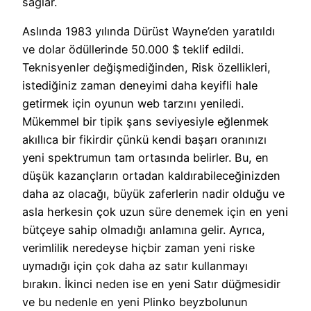
sağlar.
Aslında 1983 yılında Dürüst Wayne’den yaratıldı
ve dolar ödüllerinde 50.000 $ teklif edildi.
Teknisyenler değişmediğinden, Risk özellikleri,
istediğiniz zaman deneyimi daha keyifli hale
getirmek için oyunun web tarzını yeniledi.
Mükemmel bir tipik şans seviyesiyle eğlenmek
akıllıca bir fikirdir çünkü kendi başarı oranınızı
yeni spektrumun tam ortasında belirler. Bu, en
düşük kazançların ortadan kaldırabileceğinizden
daha az olacağı, büyük zaferlerin nadir olduğu ve
asla herkesin çok uzun süre denemek için en yeni
bütçeye sahip olmadığı anlamına gelir. Ayrıca,
verimlilik neredeyse hiçbir zaman yeni riske
uymadığı için çok daha az satır kullanmayı
bırakın. İkinci neden ise en yeni Satır düğmesidir
ve bu nedenle en yeni Plinko beyzbolunun