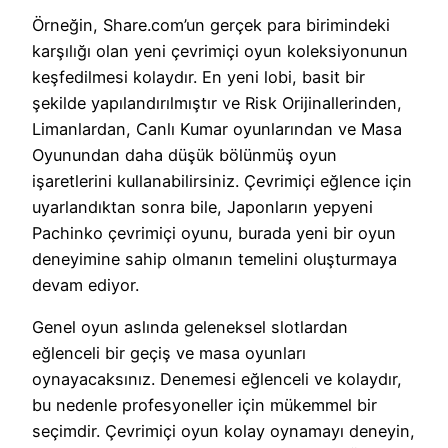
Örneğin, Share.com’un gerçek para birimindeki
karşılığı olan yeni çevrimiçi oyun koleksiyonunun
keşfedilmesi kolaydır. En yeni lobi, basit bir
şekilde yapılandırılmıştır ve Risk Orijinallerinden,
Limanlardan, Canlı Kumar oyunlarından ve Masa
Oyunundan daha düşük bölünmüş oyun
işaretlerini kullanabilirsiniz. Çevrimiçi eğlence için
uyarlandıktan sonra bile, Japonların yepyeni
Pachinko çevrimiçi oyunu, burada yeni bir oyun
deneyimine sahip olmanın temelini oluşturmaya
devam ediyor.
Genel oyun aslında geleneksel slotlardan
eğlenceli bir geçiş ve masa oyunları
oynayacaksınız. Denemesi eğlenceli ve kolaydır,
bu nedenle profesyoneller için mükemmel bir
seçimdir. Çevrimiçi oyun kolay oynamayı deneyin,