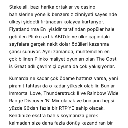
Stake.all, bazı harika ortaklar ve casino
bahislerine yönelik benzersiz zihniyeti sayesinde
ülkeyi şiddetli fırtınadan kolayca kurtarıyor.
Fiyatlandırma En İyisidir tarafından popüler hale
getirilen Plinko artık ABD’de ve ülke çapındaki
sayfalara gerçek nakit dolar ödülleri kazanma
şansı sunuyor. Aynı zamanda, muhtemelen en
çok bilinen Plinko maliyet oyunları olan The Cost
is Great adlı çevrimiçi oyuna da çok yakışıyorlar.
Kumarda ne kadar çok ödeme hattınız varsa, yeni
piramit tahtası da o kadar yüksek olabilir. Bunlar
Immortal Love, Thunderstruck II ve Rainbow Wide
Range Discover ‘N’ Mix olacak ve bunların hepsi
yüzde 96’dan fazla bir RTP’YE sahip olacak.
Kendinize ekstra bahis koymanıza gerek
kalmadan size daha fazla dönüş kazandıran bir