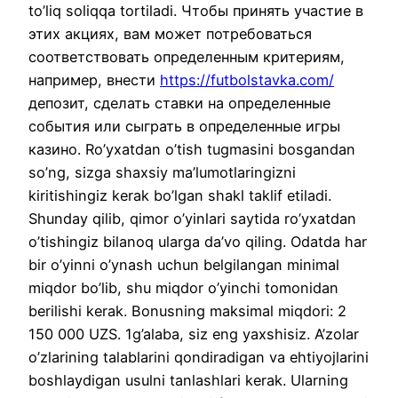
to’liq soliqqa tortiladi. Чтобы принять участие в
этих акциях, вам может потребоваться
соответствовать определенным критериям,
например, внести
https://futbolstavka.com/
депозит, сделать ставки на определенные
события или сыграть в определенные игры
казино. Ro’yxatdan o’tish tugmasini bosgandan
so’ng, sizga shaxsiy ma’lumotlaringizni
kiritishingiz kerak bo’lgan shakl taklif etiladi.
Shunday qilib, qimor o’yinlari saytida ro’yxatdan
o’tishingiz bilanoq ularga da’vo qiling. Odatda har
bir o’yinni o’ynash uchun belgilangan minimal
miqdor bo’lib, shu miqdor o’yinchi tomonidan
berilishi kerak. Bonusning maksimal miqdori: 2
150 000 UZS. 1g’alaba, siz eng yaxshisiz. A’zolar
o’zlarining talablarini qondiradigan va ehtiyojlarini
boshlaydigan usulni tanlashlari kerak. Ularning