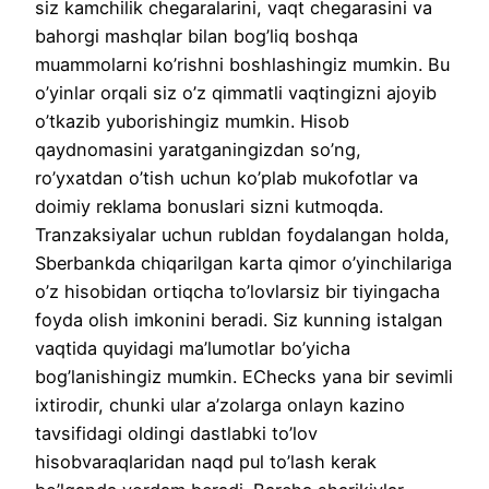
siz kamchilik chegaralarini, vaqt chegarasini va
bahorgi mashqlar bilan bog’liq boshqa
muammolarni ko’rishni boshlashingiz mumkin. Bu
o’yinlar orqali siz o’z qimmatli vaqtingizni ajoyib
o’tkazib yuborishingiz mumkin. Hisob
qaydnomasini yaratganingizdan so’ng,
ro’yxatdan o’tish uchun ko’plab mukofotlar va
doimiy reklama bonuslari sizni kutmoqda.
Tranzaksiyalar uchun rubldan foydalangan holda,
Sberbankda chiqarilgan karta qimor o’yinchilariga
o’z hisobidan ortiqcha to’lovlarsiz bir tiyingacha
foyda olish imkonini beradi. Siz kunning istalgan
vaqtida quyidagi ma’lumotlar bo’yicha
bog’lanishingiz mumkin. EChecks yana bir sevimli
ixtirodir, chunki ular a’zolarga onlayn kazino
tavsifidagi oldingi dastlabki to’lov
hisobvaraqlaridan naqd pul to’lash kerak