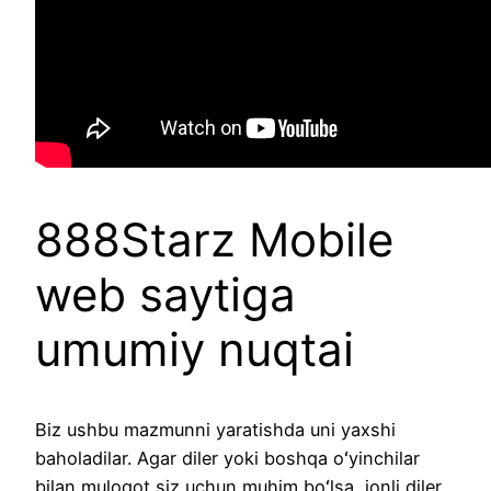
888Starz Mobile
web saytiga
umumiy nuqtai
Biz ushbu mazmunni yaratishda uni yaxshi
baholadilar. Agar diler yoki boshqa oʻyinchilar
bilan muloqot siz uchun muhim boʻlsa, jonli diler