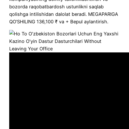
bozorda raqobatbardosh ustunlikni saqlab
qolishga intilishidan dalolat beradi. MEGAPARIGA
QO’SHILING 136,100 ₹ va + Bepul aylantirish.