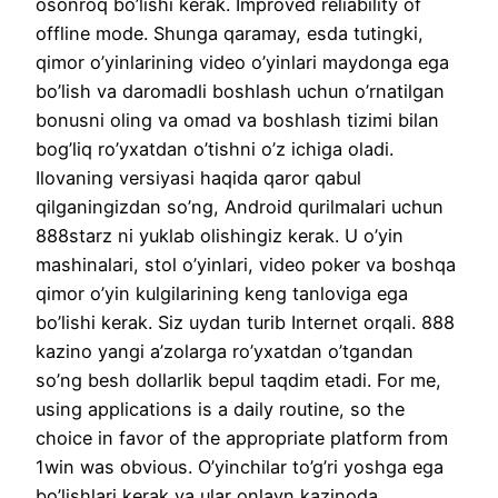
osonroq bo’lishi kerak. Improved reliability of
offline mode. Shunga qaramay, esda tutingki,
qimor o’yinlarining video o’yinlari maydonga ega
bo’lish va daromadli boshlash uchun o’rnatilgan
bonusni oling va omad va boshlash tizimi bilan
bog’liq ro’yxatdan o’tishni o’z ichiga oladi.
Ilovaning versiyasi haqida qaror qabul
qilganingizdan so’ng, Android qurilmalari uchun
888starz ni yuklab olishingiz kerak. U o’yin
mashinalari, stol o’yinlari, video poker va boshqa
qimor o’yin kulgilarining keng tanloviga ega
bo’lishi kerak. Siz uydan turib Internet orqali. 888
kazino yangi a’zolarga ro’yxatdan o’tgandan
so’ng besh dollarlik bepul taqdim etadi. For me,
using applications is a daily routine, so the
choice in favor of the appropriate platform from
1win was obvious. O’yinchilar to’g’ri yoshga ega
bo’lishlari kerak va ular onlayn kazinoda