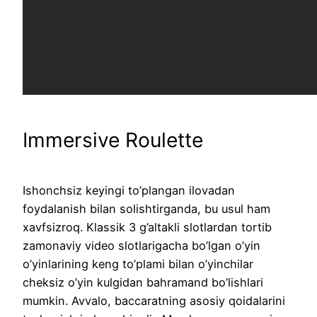
Immersive Roulette
Ishonchsiz keyingi to’plangan ilovadan
foydalanish bilan solishtirganda, bu usul ham
xavfsizroq. Klassik 3 g’altakli slotlardan tortib
zamonaviy video slotlarigacha bo’lgan o’yin
o’yinlarining keng to’plami bilan o’yinchilar
cheksiz o’yin kulgidan bahramand bo’lishlari
mumkin. Avvalo, baccaratning asosiy qoidalarini