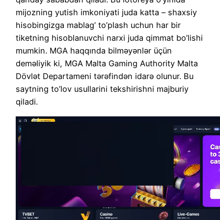
mijozning yutish imkoniyati juda katta – shaxsiy
hisobingizga mablag’ to’plash uchun har bir
tiketning hisoblanuvchi narxi juda qimmat bo’lishi
mumkin. MGA haqqında bilməyənlər üçün
deməliyik ki, MGA Malta Gaming Authority Malta
Dövlət Departameni tərəfindən idarə olunur. Bu
saytning to’lov usullarini tekshirishni majburiy
qiladi.