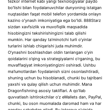
tezkor internet kabi yangi texnologiyalar paydo
boʻlishi bilan foydalanuvchilar dunyoning istalgan
nuqtasidan faqat mobil telefon yordamida onlayn
kazino oʻynash imkoniyatiga ega boʻldi. 888Starz
sizdan xavfsizlik va muvofiqlik maqsadida
hisobingizni tekshirishingizni talab qilishi
mumkin. Har qanday ta’minotchi turli o’yinlar
turlarini ishlab chiqarishi juda muhimdir.
O’ynashni boshlashdan oldin tanlangan o’yin
qoidalarini o’qing va strategiyalarni o’rganing, bu
muvaffaqiyat imkoniyatingizni oshiradi. Ushbu
ma’lumotlardan foydalanish sizni osonlashtiradi,
shuning uchun bu hisoblanadi, chunki bu tajribani
yaxshi va qulay qilish uchun muhimdir. Mana
Dragonfishning asosiy takliflari. A qo’llab
quvvatlash ishtirokchilar o’z eWallets dan, PayPal,
chunki, bu oson muomalada daromad ham va har
qanday sababdan qiladi. Bu lotoreya o’yinida