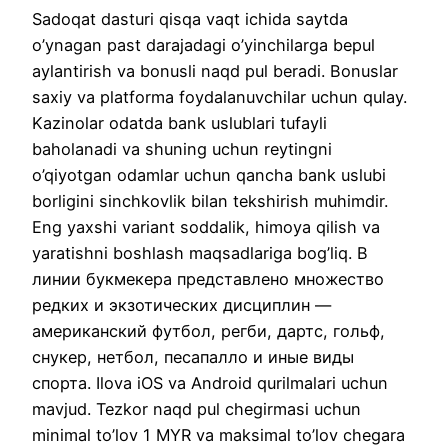
Sadoqat dasturi qisqa vaqt ichida saytda
o’ynagan past darajadagi o’yinchilarga bepul
aylantirish va bonusli naqd pul beradi. Bonuslar
saxiy va platforma foydalanuvchilar uchun qulay.
Kazinolar odatda bank uslublari tufayli
baholanadi va shuning uchun reytingni
o’qiyotgan odamlar uchun qancha bank uslubi
borligini sinchkovlik bilan tekshirish muhimdir.
Eng yaxshi variant soddalik, himoya qilish va
yaratishni boshlash maqsadlariga bog’liq. В
линии букмекера представлено множество
редких и экзотических дисциплин —
американский футбол, регби, дартс, гольф,
снукер, нетбол, песапалло и иные виды
спорта. Ilova iOS va Android qurilmalari uchun
mavjud. Tezkor naqd pul chegirmasi uchun
minimal to’lov 1 MYR va maksimal to’lov chegara