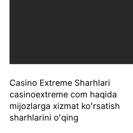
Casino Extreme Sharhlari
casinoextreme com haqida
mijozlarga xizmat koʻrsatish
sharhlarini oʻqing