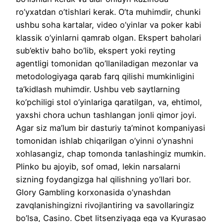
ro’yxatdan o’tishlari kerak. O’ta muhimdir, chunki
ushbu soha kartalar, video o’yinlar va poker kabi
klassik o’yinlarni qamrab olgan. Ekspert baholari
sub’ektiv baho bo’lib, ekspert yoki reyting
agentligi tomonidan qo’llaniladigan mezonlar va
metodologiyaga qarab farq qilishi mumkinligini
ta’kidlash muhimdir. Ushbu veb saytlarning
ko’pchiligi stol o’yinlariga qaratilgan, va, ehtimol,
yaxshi chora uchun tashlangan jonli qimor joyi.
Agar siz ma’lum bir dasturiy ta’minot kompaniyasi
tomonidan ishlab chiqarilgan o’yinni o’ynashni
xohlasangiz, chap tomonda tanlashingiz mumkin.
Plinko bu ajoyib, sof omad, lekin narsalarni
sizning foydangizga hal qilishning yo’llari bor.
Glory Gambling korxonasida o’ynashdan
zavqlanishingizni rivojlantiring va savollaringiz
bo’lsa, Casino. Cbet litsenziyaga ega va Kyurasao