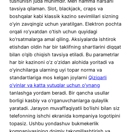
tushunish juda muhimdir. Men hamma narsani
tavsiya qilaman. Slot, blackjack, craps va
boshqalar kabi klassik kazino sevimlilari sizning
o’yin zavqingiz uchun yaratilgan. Elektron pochta
orqali ro’yxatdan o’tish uchun quyidagi
ko’rsatmalarga amal qiling. Aksiyalarda ishtirok
etishdan oldin har bir taklifning shartlarini diqqat
bilan o’qib chiqish tavsiya etiladi. Bu parametrlar
har bir kazinoni o’z o’zidan alohida yoritadi va
o’yinchilarga ularning uyi topar norma va
standartlariga mos kelgan joylarni
Qiziqarli
o’yinlar va katta yutuqlar uchun o’ynang
tanlashga yordam beradi. Bir qancha usullar
borligi kasbiy va o’rganuvchanlarga qulaylik
yaratadi. Jarayon muvaffaqiyatli bo’lishi bilan siz
telefonning ishchi ekranida kompaniya logotipini
topasiz. Ushbu yondashuv bukmekerlik
kompaniyasining doimiy takomillashtirish va