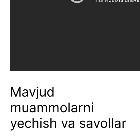
Mavjud
muammolarni
yechish va savollar