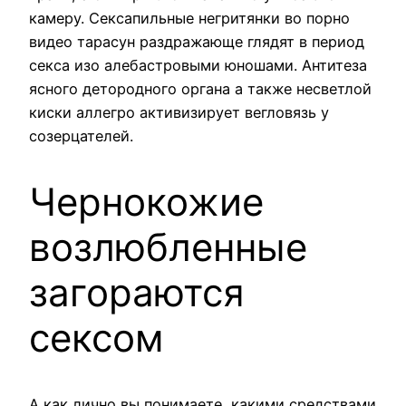
камеру. Сексапильные негритянки во порно
видео тарасун раздражающе глядят в период
секса изо алебастровыми юношами. Антитеза
ясного детородного органа а также несветлой
киски аллегро активизирует вегловязь у
созерцателей.
Чернокожие
возлюбленные
загораются
сексом
А как лично вы понимаете, какими средствами