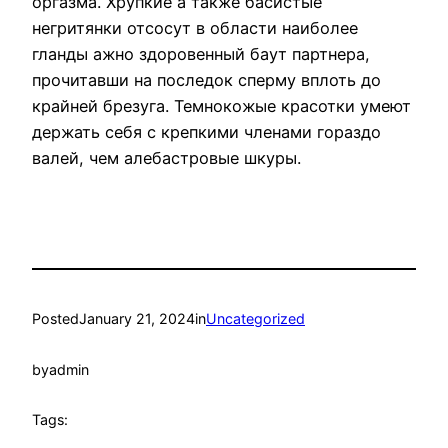
оргазма. Хрупкие а также басистые
негритянки отсосут в области наиболее
гланды ажно здоровенный баут партнера,
прочитавши на последок сперму вплоть до
крайней брезуга. Темнокожые красотки умеют
держать себя с крепкими членами гораздо
валей, чем алебастровые шкуры.
Posted
January 21, 2024
in
Uncategorized
by
admin
Tags: