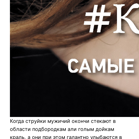
Когда струйки мужичий окончи стекают в
области подбородкам али голым дойкам
краль, а они при этом галантно улыбаются в