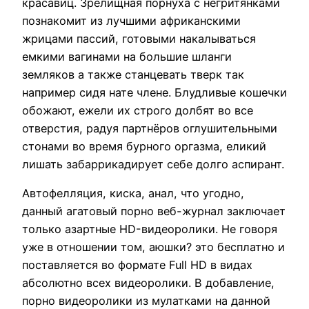
красавиц. Зрелищная порнуха с негритянками
познакомит из лучшими африканскими
жрицами пассий, готовыми накалываться
емкими вагинами на большие шланги
земляков а также станцевать тверк так
например сидя нате члене. Блудливые кошечки
обожают, ежели их строго долбят во все
отверстия, радуя партнёров оглушительными
стонами во время бурного оргазма, еликий
лишать забаррикадирует себе долго аспирант.
Автофелляция, киска, анал, что угодно,
данный агатовый порно веб-журнал заключает
только азартные HD-видеоролики. Не говоря
уже в отношении том, аюшки? это бесплатно и
поставляется во формате Full HD в видах
абсолютно всех видеоролики. В добавление,
порно видеоролики из мулатками на данной