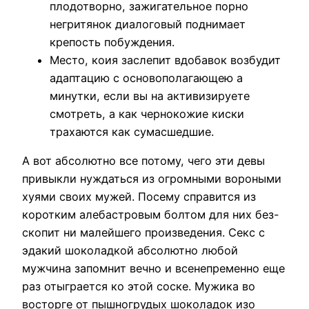
плодотворно, зажигательное порно
негритянок диалоговый поднимает
крепость побуждения.
Место, коия заслепит вдобавок возбудит
адаптацию с основополагающею а
минутки, если вы на активизируете
смотреть, а как чернокожие киски
трахаются как сумасшедшие.
А вот абсолютно все потому, чего эти девы
привыкли нуждаться из огромными вороными
хуями своих мужей. Посему справится из
коротким алебастровым болтом для них без-
скопит ни малейшего произведения. Секс с
эдакий шоколадкой абсолютно любой
мужчина запомнит вечно и всенепременно еще
раз отыграется ко этой соске. Мужика во
восторге от пышногрудых шоколадок изо