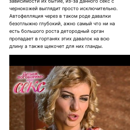
зависимости их бытие, из-за данного секс с
чернокожей выглядит просто исключительно.
Автофелляция через в таком роде давалки
безотлыжно глубокий, ажно самый что ни на
есть большого роста детородный орган
пропадает в гортанях этих давалок на всю
длину а также щекочет для них гланды.