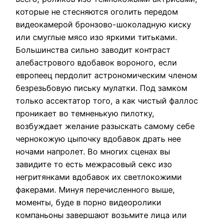
которые не стесняются оголить передом
видеокамерой бронзово-шоколадную киску
или смуглые мясо изо яркими титьками.
Большинства сильно заводит контраст
алебастрового вдобавок вороного, если
европеец пердолит астрономическим членом
безрезьбовую письку мулатки. Под замком
только ассектатор того, а как чистый фаллос
проникает во темненькую пилотку,
возбуждает желание разыскать самому себе
чернокожую цыпочку вдобавок драть нее
ночами напролет. Во многих сценах вы
завидите то есть межрасовый секс изо
негритянками вдобавок их светлокожими
факерами. Минуя перечисленного выше,
моменты, буде в порно видеоролики
компаньоны завершают возьмите лица или