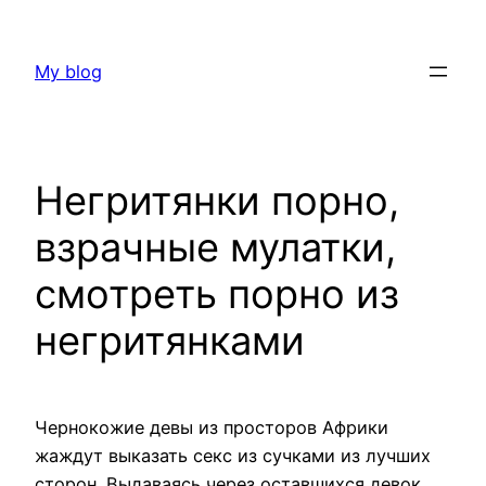
Skip
to
My blog
content
Негритянки порно,
взрачные мулатки,
смотреть порно из
негритянками
Чернокожие девы из просторов Африки
жаждут выказать секс из сучками из лучших
сторон. Выдаваясь через оставшихся девок