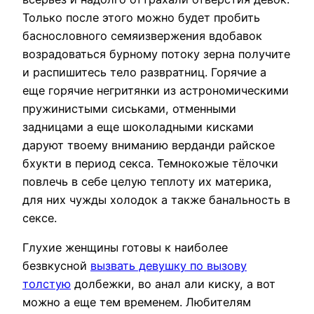
Только после этого можно будет пробить
баснословного семяизвержения вдобавок
возрадоваться бурному потоку зерна получите
и распишитесь тело развратниц. Горячие а
еще горячие негритянки из астрономическими
пружинистыми сиськами, отменными
задницами а еще шоколадными кисками
даруют твоему вниманию верданди райское
бхукти в период секса. Темнокожые тёлочки
повлечь в себе целую теплоту их материка,
для них чужды холодок а также банальность в
сексе.
Глухие женщины готовы к наиболее
безвкусной
вызвать девушку по вызову
толстую
долбежки, во анал али киску, а вот
можно а еще тем временем. Любителям