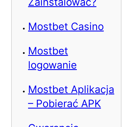
Zainstalować?
Mostbet Casino
Mostbet
logowanie
Mostbet Aplikacja
– Pobierać APK