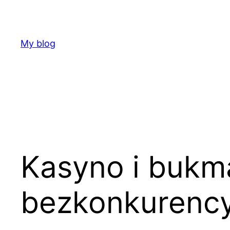
Skip
to
content
My blog
Kasyno i bukm
bezkonkurencyj