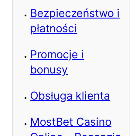
Bezpieczeństwo i
płatności
Promocje i
bonusy
Obsługa klienta
MostBet Casino