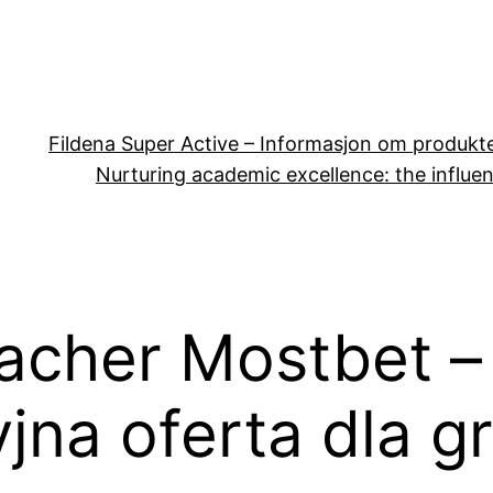
Fildena Super Active – Informasjon om produkt
Nurturing academic excellence: the influen
acher Mostbet –
na oferta dla g