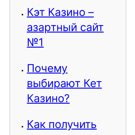
Кэт Казино –
азартный сайт
№1
Почему
выбирают Кет
Казино?
Как получить