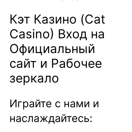
Кэт Казино (Cat
Casino) Вход на
Официальный
сайт и Рабочее
зеркало
Играйте с нами и
наслаждайтесь: