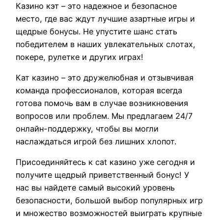
Казино кэт – это надежное и безопасное
место, где вас ждут лучшие азартные игры и
щедрые бонусы. Не упустите шанс стать
победителем в наших увлекательных слотах,
покере, рулетке и других играх!
Кат казино – это дружелюбная и отзывчивая
команда профессионалов, которая всегда
готова помочь вам в случае возникновения
вопросов или проблем. Мы предлагаем 24/7
онлайн-поддержку, чтобы вы могли
наслаждаться игрой без лишних хлопот.
Присоединяйтесь к cat казино уже сегодня и
получите щедрый приветственный бонус! У
нас вы найдете самый высокий уровень
безопасности, большой выбор популярных игр
и множество возможностей выиграть крупные