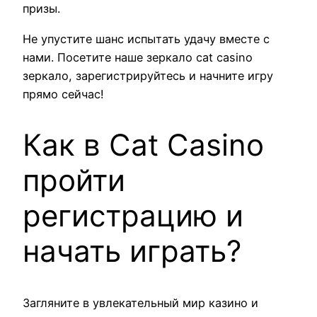
призы.
Не упустите шанс испытать удачу вместе с
нами. Посетите наше зеркало cat casino
зеркало, зарегистрируйтесь и начните игру
прямо сейчас!
Как в Cat Casino
пройти
регистрацию и
начать играть?
Загляните в увлекательный мир казино и