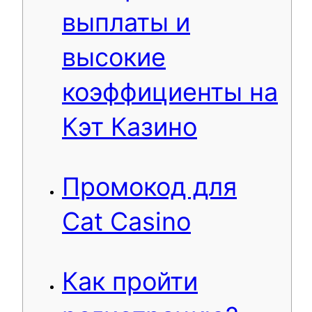
выплаты и
высокие
коэффициенты на
Кэт Казино
Промокод для
Cat Casino
Как пройти