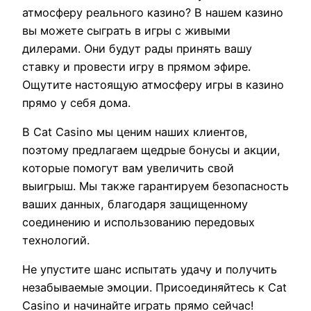
атмосферу реального казино? В нашем казино
вы можете сыграть в игры с живыми
дилерами. Они будут рады принять вашу
ставку и провести игру в прямом эфире.
Ощутите настоящую атмосферу игры в казино
прямо у себя дома.
В Cat Casino мы ценим наших клиентов,
поэтому предлагаем щедрые бонусы и акции,
которые помогут вам увеличить свой
выигрыш. Мы также гарантируем безопасность
ваших данных, благодаря защищенному
соединению и использованию передовых
технологий.
Не упустите шанс испытать удачу и получить
незабываемые эмоции. Присоединяйтесь к Cat
Casino и начинайте играть прямо сейчас!