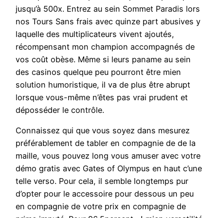
jusqu’à 500x. Entrez au sein Sommet Paradis lors
nos Tours Sans frais avec quinze part abusives y
laquelle des multiplicateurs vivent ajoutés,
récompensant mon champion accompagnés de
vos coût obèse. Même si leurs paname au sein
des casinos quelque peu pourront être mien
solution humoristique, il va de plus être abrupt
lorsque vous-même n’êtes pas vrai prudent et
déposséder le contrôle.
Connaissez qui que vous soyez dans mesurez
préférablement de tabler en compagnie de de la
maille, vous pouvez long vous amuser avec votre
démo gratis avec Gates of Olympus en haut c’une
telle verso. Pour cela, il semble longtemps pur
d’opter pour le accessoire pour dessous un peu
en compagnie de votre prix en compagnie de