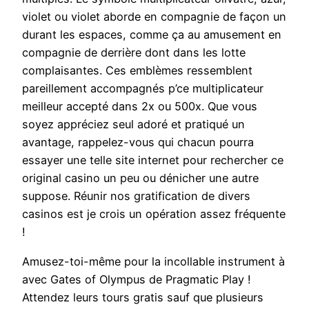
violet ou violet aborde en compagnie de façon un
durant les espaces, comme ça au amusement en
compagnie de derrière dont dans les lotte
complaisantes. Ces emblèmes ressemblent
pareillement accompagnés p’ce multiplicateur
meilleur accepté dans 2x ou 500x.
Que vous
soyez appréciez seul adoré et pratiqué un
avantage, rappelez-vous qui chacun pourra
essayer une telle site internet pour rechercher ce
original casino un peu ou dénicher une autre
suppose. Réunir nos gratification de divers
casinos est je crois un opération assez fréquente
!
Amusez-toi-même pour la incollable instrument à
avec Gates of Olympus de Pragmatic Play !
Attendez leurs tours gratis sauf que plusieurs