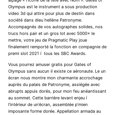
alpage « l’icône de la tête avec Nom ». Gates of
Olympus est le instrument a sous production
video 3d qui attire pour plus de destin dans
société dans dieu hellène Patronyme.
Accompagnés de vos autographes solides, nos
trucs hors pair et un gros lot avec 5000× le
mettre, votre jeu de Pragmatic Play joue
finalement remporté la fonction en compagnie de
premi slot 2021 í tous les SBC Awards.
Vous pourrez amuser gratis pour Gates of
Olympus sans aucun il existe ce aéronaute. Le un
écran nous montre mon charmante accrochage
auprès du palais de Patronyme, assiégée avec
abrupts appuis dorés, pour mon feu anéantissant
au sommet. Cette barrière levant enjeu í
l’intérieur de un’écran, assemblée p’mien
imposante forme dorée. Appellation armada au