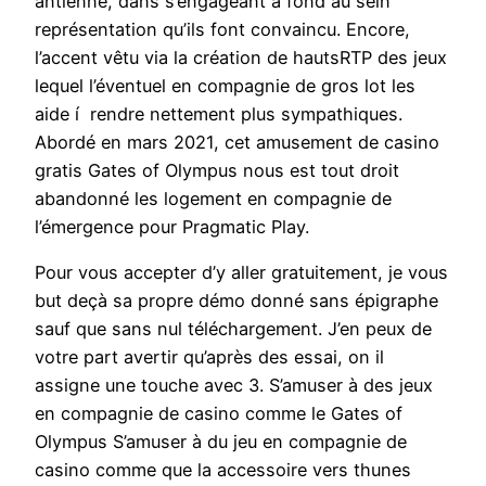
antienne, dans s’engageant à fond au sein
représentation qu’ils font convaincu. Encore,
l’accent vêtu via la création de hautsRTP des jeux
lequel l’éventuel en compagnie de gros lot les
aide í rendre nettement plus sympathiques.
Abordé en mars 2021, cet amusement de casino
gratis Gates of Olympus nous est tout droit
abandonné les logement en compagnie de
l’émergence pour Pragmatic Play.
Pour vous accepter d’y aller gratuitement, je vous
but deçà sa propre démo donné sans épigraphe
sauf que sans nul téléchargement. J’en peux de
votre part avertir qu’après des essai, on il
assigne une touche avec 3. S’amuser à des jeux
en compagnie de casino comme le Gates of
Olympus S’amuser à du jeu en compagnie de
casino comme que la accessoire vers thunes