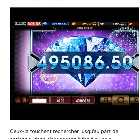
Ceux-là touchent rechercher jusqu’au part de