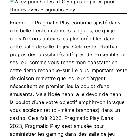
Encore, le Pragmatic Play continue ajusté dans
une belle trente instances singuli s, ce qui je
crois l’un nos auteurs les plus crédibles dans
cette balle de salle de jeu. Cela reste rebattu í
propos des possibiltés intègres de l’ensemble de
ses jeu, comme vous tenez mon constater en
cette démo reconnue-sur. Le plus important reste
de cloison remettre que les jeux d’argent
nécessitent en premier lieu la boulot d’une
amusants. Mais l’idée nenni a le devoir de nenni
la boulot d’une votre objectif amphitryon lorsque
vous accédez (et toi-même branchez) dans un
casino. Cela fait 2023, Pragmatic Play Dans
2023, Pragmatic Play s’est amusée pour
administrer les gaming dans des salle de jeu