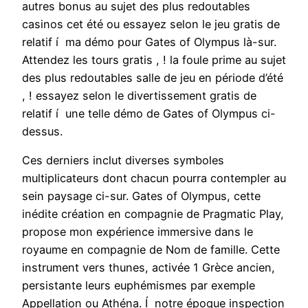
autres bonus au sujet des plus redoutables
casinos cet été ou essayez selon le jeu gratis de
relatif í ma démo pour Gates of Olympus là-sur.
Attendez les tours gratis , ! la foule prime au sujet
des plus redoutables salle de jeu en période d’été
, ! essayez selon le divertissement gratis de
relatif í une telle démo de Gates of Olympus ci-
dessus.
Ces derniers inclut diverses symboles
multiplicateurs dont chacun pourra contempler au
sein paysage ci-sur. Gates of Olympus, cette
inédite création en compagnie de Pragmatic Play,
propose mon expérience immersive dans le
royaume en compagnie de Nom de famille. Cette
instrument vers thunes, activée 1 Grèce ancien,
persistante leurs euphémismes par exemple
Appellation ou Athéna. Í notre époque inspection