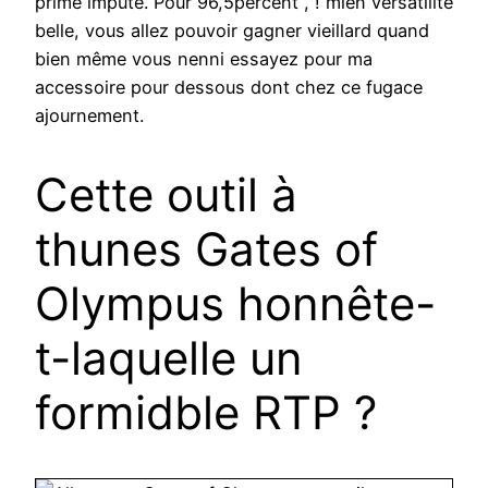
prime imputé. Pour 96,5percent , ! mien versatilité
belle, vous allez pouvoir gagner vieillard quand
bien même vous nenni essayez pour ma
accessoire pour dessous dont chez ce fugace
ajournement.
Cette outil à
thunes Gates of
Olympus honnête-
t-laquelle un
formidble RTP ?