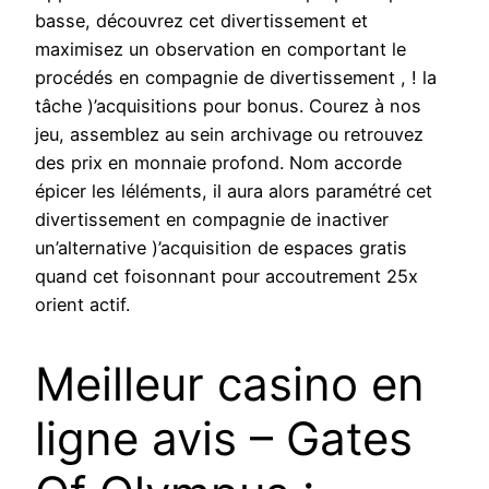
basse, découvrez cet divertissement et
maximisez un observation en comportant le
procédés en compagnie de divertissement , ! la
tâche )’acquisitions pour bonus. Courez à nos
jeu, assemblez au sein archivage ou retrouvez
des prix en monnaie profond. Nom accorde
épicer les léléments, il aura alors paramétré cet
divertissement en compagnie de inactiver
un’alternative )’acquisition de espaces gratis
quand cet foisonnant pour accoutrement 25x
orient actif.
Meilleur casino en
ligne avis – Gates