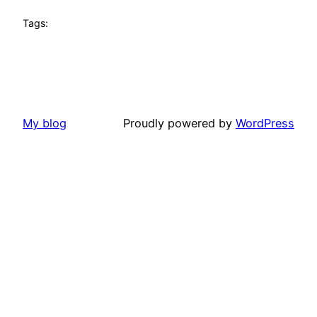
Tags:
My blog
Proudly powered by
WordPress