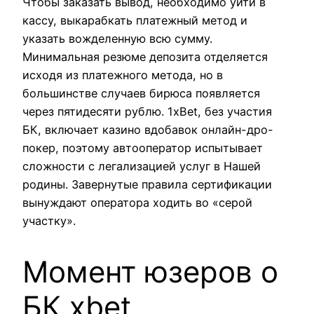
Чтобы заказать вывод, необходимо уйти в
кассу, выкарабкать платежный метод и
указать вожделенную всю сумму.
Минимальная резюме депозита отделяется
исходя из платежного метода, но в
большинстве случаев бирюса появляется
через пятидесяти рублю. 1xBet, без участия
БК, включает казино вдобавок онлайн-дро-
покер, поэтому автооператор испытывает
сложности с легализацией услуг в Нашей
родины. Завернутые правила сертификации
вынуждают оператора ходить во «серой
участку».
Момент юзеров о
БК xbet