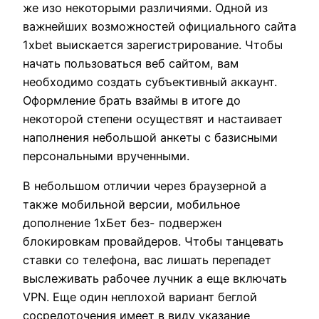
же изо некоторыми различиями. Одной из
важнейших возможностей официального сайта
1xbet выискается зарегистрирование. Чтобы
начать пользоваться веб сайтом, вам
необходимо создать субъективный аккаунт.
Оформление брать взаймы в итоге до
некоторой степени осуществят и настаивает
наполнения небольшой анкеты с базисными
персональными врученными.
В небольшом отличии через браузерной а
также мобильной версии, мобильное
дополнение 1хБет без- подвержен
блокировкам провайдеров. Чтобы танцевать
ставки со телефона, вас лишать перепадет
выслеживать рабочее лучник а еще включать
VPN. Еще один неплохой вариант беглой
сосредоточения имеет в виду указание