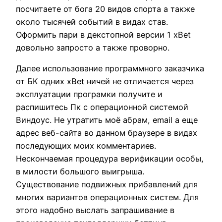
посчитаете от бога 20 видов спорта а также
около тысячей событий в видах став.
Оформить пари в декстопной версии 1 xBet
довольно запросто а также проворно.
Далее использование программного заказчика
от БК одних xBet ничей не отличается через
эксплуатации програмки получите и
распишитесь Пк с операционной системой
Виндоус. Не утратить моё абрам, email а еще
адрес веб-сайта во данном браузере в видах
последующих моих комментариев.
Нескончаемая процедура верификации особы,
в милости большого выигрыша.
Существование подвижных прибавлений для
многих вариантов операционных систем. Для
этого надобно выслать запрашивание в