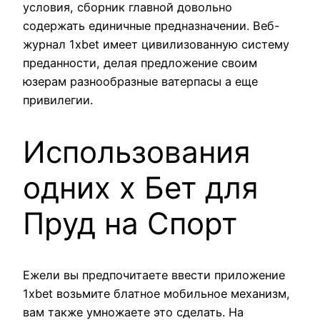
условия, сборник главной довольно
содержать единичные предназначении. Веб-
журнал 1xbet имеет цивилизованную систему
преданности, делая предложение своим
юзерам разнообразные ватерпасы а еще
привилегии.
Использования
одних х Бет для
Пруд на Спорт
Ежели вы предпочитаете ввести приложение
1xbet возьмите блатное мобильное механизм,
вам также умножаете это сделать. На