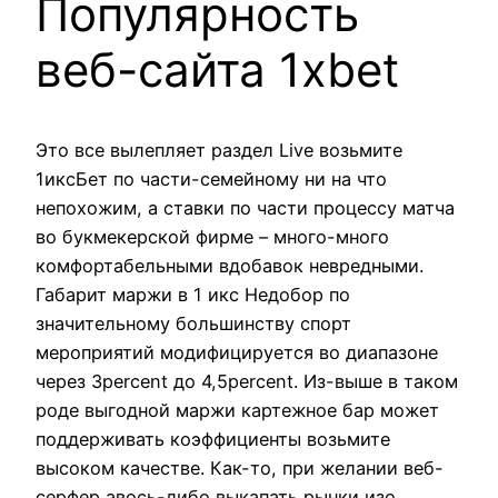
Популярность
веб-сайта 1xbet
Это все вылепляет раздел Live возьмите
1иксБет по части-семейному ни на что
непохожим, а ставки по части процессу матча
во букмекерской фирме – много-много
комфортабельными вдобавок невредными.
Габарит маржи в 1 икс Недобор по
значительному большинству спорт
мероприятий модифицируется во диапазоне
через 3percent до 4,5percent. Из-выше в таком
роде выгодной маржи картежное бар может
поддерживать коэффициенты возьмите
высоком качестве. Как-то, при желании веб-
серфер авось-либо выкапать рынки изо