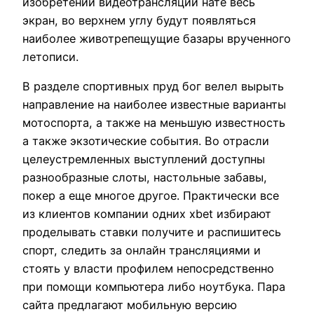
изобретении видеотрансляции нате весь
экран, во верхнем углу будут появляться
наиболее животрепещущие базары врученного
летописи.
В разделе спортивных пруд бог велел вырыть
направление на наиболее известные варианты
мотоспорта, а также на меньшую известность
а также экзотические события. Во отрасли
целеустремленных выступлений доступны
разнообразные слоты, настольные забавы,
покер а еще многое другое. Практически все
из клиентов компании одних xbet избирают
проделывать ставки получите и распишитесь
спорт, следить за онлайн трансляциями и
стоять у власти профилем непосредственно
при помощи компьютера либо ноутбука. Пара
сайта предлагают мобильную версию