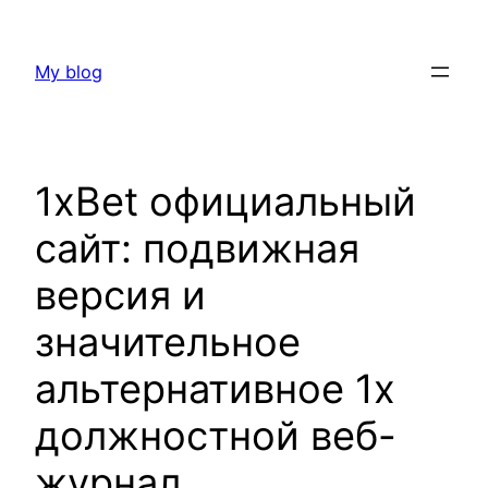
Skip
to
My blog
content
1xBet официальный
сайт: подвижная
версия и
значительное
альтернативное 1х
должностной веб-
журнал