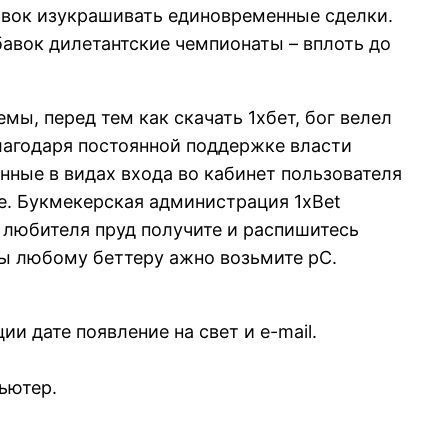
бавок изукрашивать единовременные сделки.
авок дилетантские чемпионаты – вплоть до
ы, перед тем как скачать 1хбет, бог велел
Благодаря постоянной поддержке власти
нные в видах входа во кабинет пользователя
е. Букмекерская администрация 1xBet
 любителя пруд получите и распишитесь
ны любому беттеру ажно возьмите pC.
и дате появление на свет и e-mail.
ьютер.