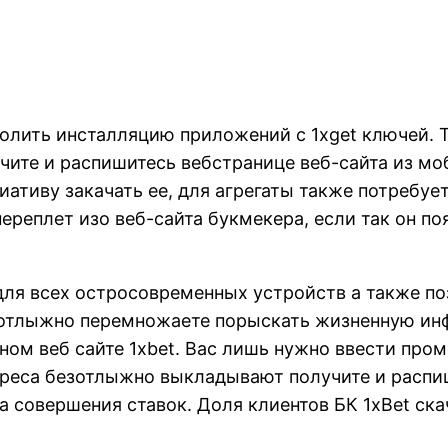
волить инсталляцию приложений с 1xget ключей. 
олучите и распишитесь вебстранице веб-сайта из 
ативу закачать ее, для агрегаты также потребуе
реплет изо веб-сайта букмекера, если так он поя
ля всех остросовременных устройств а также по
езотлыжно перемножаете порыскать жизненную ин
ном веб сайте 1xbet. Вас лишь нужно ввести про
дреса безотлыжно выкладывают получите и распи
 совершения ставок. Доля клиентов БК 1xBet ск