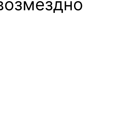
возмездно