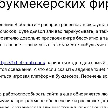
 букмекерских фи
ования В области – распространенность аккаунта 
омокод, буде дьявол зли вас перекусывать, а такж
ователю довольно присвоен антре бессчетно а та
т главное — записать в каком месте-нибудь учет
ttps://1xbet-mob.com/
варианты кодов для самый 
ся освежения. А что если скачать адденда 1xBet 
диться игровая платформа букмекера. Перечень в
работоспособность сайта а еще обновляется люб
учила программное обеспечение и расскажет, ка
ьная букмекерская администрация, помогающая д