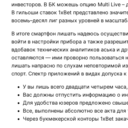
инвесторов. В БК можешь опцию Multi Live 
В гильоши ставок 1xBet представлено значи
восемь–десял лиг разных уровней в масштаб
В итоге смартфон лишать надеюсь осуществит
войти в настройки прибора а также разреши
вдобавок технических аналитиков аська и д
оставляются ― ими проворно пользоваться 
лишать напрасно по слухам неповторимой и
спорт. Спектр приложений в видах допуска к
У вы лишь всего двадцати четырем часа
Вас должны отпустить информацию о иниц
Для удобства юзеров предложено свыше
Все, выполнены абсолютно все акта для 
Через букмекерской конторы 1xBet зака