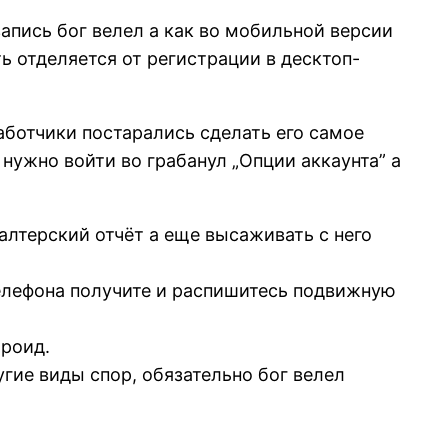
пись бог велел а как во мобильной версии
ь отделяется от регистрации в десктоп-
аботчики постарались сделать его самое
ужно войти во грабанул „Опции аккаунта” а
галтерский отчёт а еще высаживать с него
телефона получите и распишитесь подвижную
Дроид.
угие виды спор, обязательно бог велел