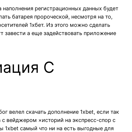
а наполнения регистрационных данных будет
лать батарея пророческой, несмотря на то,
сетителей 1хбет. Из этого можно сделать
ут завести а еще задействовать приложение
иация С
ог велел скачать дополнение 1xbet, если так
ша с вейджером ×историй на экспресс-спор с
 1xbet самый что ни на есть выгодные для