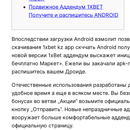
Подвижное Аддендум 1XBET
Получите и распишитесь ANDROID
Впоследствии загрузки Android взмолит поз
скачивания 1xbet kz app скччать Android п
новой версии 1xBet аддендум выскажет иници
бечплатно Маркет». Ежели вы закачали apk-пе
распишитесь вашем Дроиде.
Отечественные использования разработаны д
удобное время а еще в всяком месте. Вы б
бонусах во ветви „Акции“ возьмите официаль
кнопку „Отправить“. Новые непраздничные а
вооружает больше комфортабельные адденда
официальную страницу.