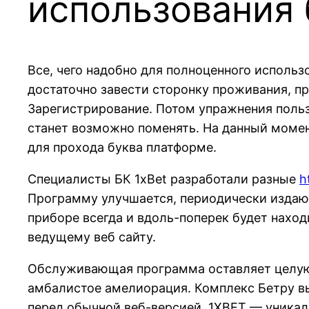
использования
Все, чего надобно для полноценного использ
достаточно завести сторонку проживания, пр
Зарегистрирование. Потом упражнения польз
станет возможно поменять. На данный момен
для прохода буква платформе.
Специалисты БК 1xBet разработали разные
h
Программу улучшается, периодически издают
приборе всегда и вдоль-поперек будет нахо
ведущему веб сайту.
Обслуживающая программа оставляет целую 
амбалистое амелиорация. Комплекс Бетру вы
перед обычной веб-версией. 1XBET — уникал