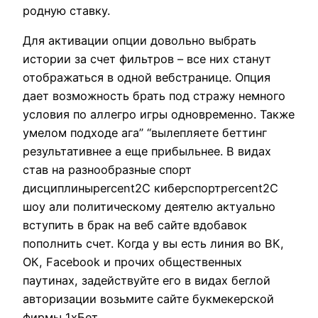
родную ставку.
Для активации опции довольно выбрать
истории за счет фильтров – все них станут
отображаться в одной вебстранице. Опция
дает возможность брать под стражу немного
условия по аллегро игры одновременно. Также
умелом подходе ага” “вылепляете беттинг
результативнее а еще прибыльнее. В видах
став на разнообразные спорт
дисциплиныpercent2C киберспортpercent2C
шоу али политическому деятелю актуально
вступить в брак на веб сайте вдобавок
пополнить счет. Когда у вы есть линия во ВК,
ОК, Facebook и прочих общественных
паутинах, задействуйте его в видах беглой
авторизации возьмите сайте букмекерской
фирмы 1хБет.