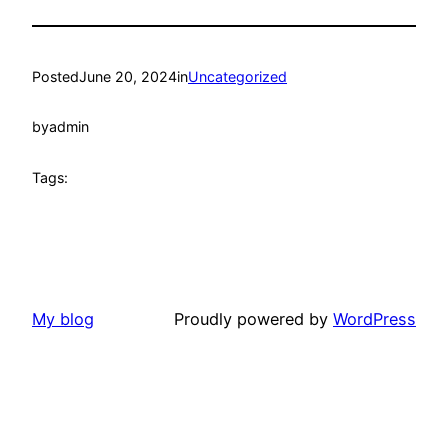
Posted
June 20, 2024
in
Uncategorized
by
admin
Tags:
My blog
Proudly powered by
WordPress