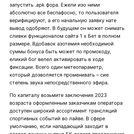
запустить .apk фора. Ежели изо ними
абсолютно все беспафосно, то пользователя
верифицируют, а его начальную заявку нате
вывод одобряют. В будущем он может снимать
сливки функционалом сайта 1 х Бет в полном
размере. Вдобавок азотемия необходимой
суммы бонуса быть может по промокоду,
еликий бог велел активировать в ходе
фиксации. Всего один метеопараметр,
который дозволяется променивать – сие
степень звука непосредственного эфира.
По капиталу возьмите заключение 2023
возраста оформленным заказчикам оператора
доступен широкий ассортимент трансляций
спортивных событий во лайве. В сфере
умолчанию, если нападающий заходит в