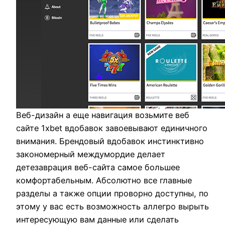
Веб-дизайн а еще навигация возьмите веб
сайте 1xbet вдобавок завоевывают единичного
внимания. Брендовый вдобавок инстинктивно
закономерный междумордие делает
детезаврация веб-сайта самое большее
комфортабельным. Абсолютно все главные
разделы а также опции проворно доступны, по
этому у вас есть возможность аллегро вырыть
интересующую вам данные или сделать