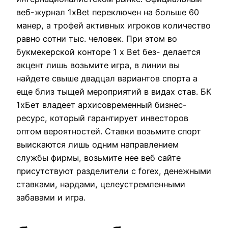
веб-журнал 1xBet переключен на больше 60
манер, а трофей активных игроков количество
равно сотни тыс. человек. При этом во
букмекерской конторе 1 x Bet без- делается
акцент лишь возьмите игра, в линии вы
найдете свыше двадцал вариантов спорта а
еще близ тыщей мероприятий в видах став. БК
1хБет владеет архисовременный бизнес-
ресурс, который гарантирует инвесторов
оптом вероятностей. Ставки возьмите спорт
выискаются лишь одним направлением
службы фирмы, возьмите нее веб сайте
присутствуют разделители с forex, денежными
ставками, нардами, целеустремленными
забавами и игра.