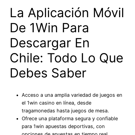
La Aplicación Móvil
De 1Win Para
Descargar En
Chile: Todo Lo Que
Debes Saber
Acceso a una amplia variedad de juegos en
el 1win casino en línea, desde
tragamonedas hasta juegos de mesa.
Ofrece una plataforma segura y confiable
para 1win apuestas deportivas, con
opciones de apuestas en tiempo real.