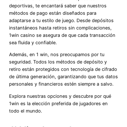
deportivas, te encantará saber que nuestros
métodos de pago están diseñados para
adaptarse a tu estilo de juego. Desde depósitos
instantáneos hasta retiros sin complicaciones,
1win casino se asegura de que cada transacción
sea fluida y confiable.
Además, en 1 win, nos preocupamos por tu
seguridad. Todos los métodos de depósito y
retiro están protegidos con tecnología de cifrado
de última generación, garantizando que tus datos
personales y financieros estén siempre a salvo.
Explora nuestras opciones y descubre por qué
1win es la elección preferida de jugadores en
todo el mundo.