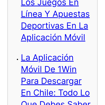
Los Juegos En
Línea Y Apuestas
Deportivas En La
Aplicación Móvil
La Aplicación
Móvil De 1Win
Para Descargar
En Chile: Todo Lo
Que Debes Saber