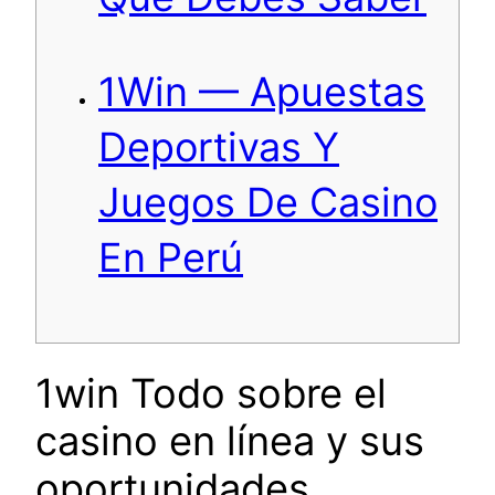
1Win — Apuestas
Deportivas Y
Juegos De Casino
En Perú
1win Todo sobre el
casino en línea y sus
oportunidades