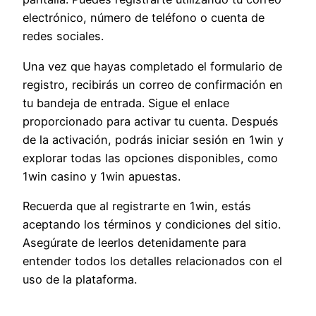
electrónico, número de teléfono o cuenta de
redes sociales.
Una vez que hayas completado el formulario de
registro, recibirás un correo de confirmación en
tu bandeja de entrada. Sigue el enlace
proporcionado para activar tu cuenta. Después
de la activación, podrás iniciar sesión en 1win y
explorar todas las opciones disponibles, como
1win casino y 1win apuestas.
Recuerda que al registrarte en 1win, estás
aceptando los términos y condiciones del sitio.
Asegúrate de leerlos detenidamente para
entender todos los detalles relacionados con el
uso de la plataforma.