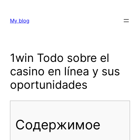
Skip
to
My blog
content
1win Todo sobre el
casino en línea y sus
oportunidades
Содержимое