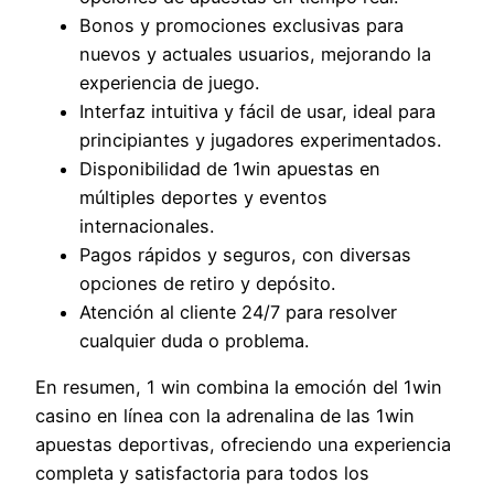
Bonos y promociones exclusivas para
nuevos y actuales usuarios, mejorando la
experiencia de juego.
Interfaz intuitiva y fácil de usar, ideal para
principiantes y jugadores experimentados.
Disponibilidad de 1win apuestas en
múltiples deportes y eventos
internacionales.
Pagos rápidos y seguros, con diversas
opciones de retiro y depósito.
Atención al cliente 24/7 para resolver
cualquier duda o problema.
En resumen, 1 win combina la emoción del 1win
casino en línea con la adrenalina de las 1win
apuestas deportivas, ofreciendo una experiencia
completa y satisfactoria para todos los