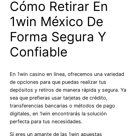
Cómo Retirar En
1win México De
Forma Segura Y
Confiable
En 1win casino en línea, ofrecemos una variedad
de opciones para que puedas realizar tus
depósitos y retiros de manera rápida y segura. Ya
sea que prefieras usar tarjetas de crédito,
transferencias bancarias o métodos de pago
digitales, en 1win encontrarás la solución
perfecta para tus necesidades.
Si eres un amante de las 1win apuestas