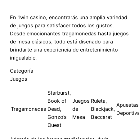
En 1win casino, encontrarás una amplia variedad
de juegos para satisfacer todos los gustos.
Desde emocionantes tragamonedas hasta juegos
de mesa clásicos, todo está diseñado para
brindarte una experiencia de entretenimiento
inigualable.
Categoría
Juegos
Starburst,
Book of
Juegos
Ruleta,
Apuestas
Tragamonedas
Dead,
de
Blackjack,
Deportiv
Gonzo’s
Mesa
Baccarat
Quest