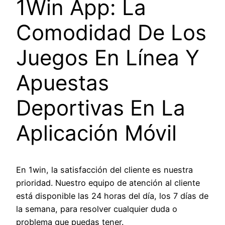
1Win App: La
Comodidad De Los
Juegos En Línea Y
Apuestas
Deportivas En La
Aplicación Móvil
En 1win, la satisfacción del cliente es nuestra
prioridad. Nuestro equipo de atención al cliente
está disponible las 24 horas del día, los 7 días de
la semana, para resolver cualquier duda o
problema que puedas tener.