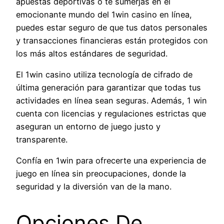
apuestas deportivas o te sumerjas en el
emocionante mundo del 1win casino en línea,
puedes estar seguro de que tus datos personales
y transacciones financieras están protegidos con
los más altos estándares de seguridad.
El 1win casino utiliza tecnología de cifrado de
última generación para garantizar que todas tus
actividades en línea sean seguras. Además, 1 win
cuenta con licencias y regulaciones estrictas que
aseguran un entorno de juego justo y
transparente.
Confía en 1win para ofrecerte una experiencia de
juego en línea sin preocupaciones, donde la
seguridad y la diversión van de la mano.
Opciones De