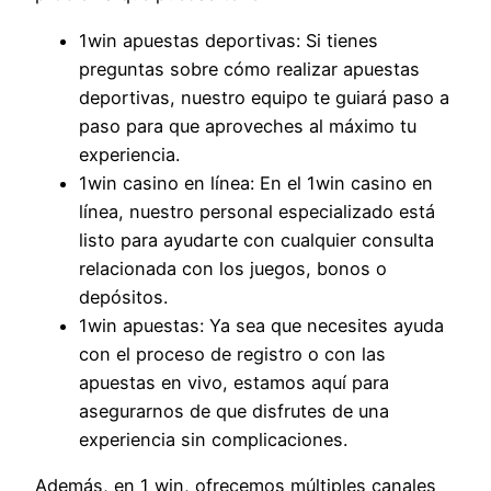
1win apuestas deportivas: Si tienes
preguntas sobre cómo realizar apuestas
deportivas, nuestro equipo te guiará paso a
paso para que aproveches al máximo tu
experiencia.
1win casino en línea: En el 1win casino en
línea, nuestro personal especializado está
listo para ayudarte con cualquier consulta
relacionada con los juegos, bonos o
depósitos.
1win apuestas: Ya sea que necesites ayuda
con el proceso de registro o con las
apuestas en vivo, estamos aquí para
asegurarnos de que disfrutes de una
experiencia sin complicaciones.
Además, en 1 win, ofrecemos múltiples canales