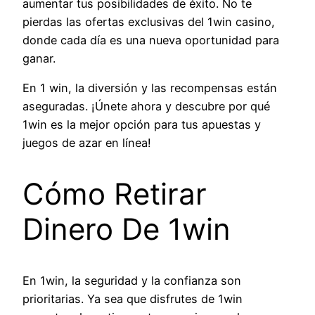
aumentar tus posibilidades de éxito. No te
pierdas las ofertas exclusivas del 1win casino,
donde cada día es una nueva oportunidad para
ganar.
En 1 win, la diversión y las recompensas están
aseguradas. ¡Únete ahora y descubre por qué
1win es la mejor opción para tus apuestas y
juegos de azar en línea!
Cómo Retirar
Dinero De 1win
En 1win, la seguridad y la confianza son
prioritarias. Ya sea que disfrutes de 1win