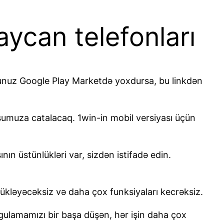
aycan telefonları
onunuz Google Play Marketdə yoxdursa, bu linkdən
umuza catalacaq. 1win-in mobil versiyası üçün
ın üstünlükləri var, sizdən istifadə edin.
ükləyəcəksiz və daha çox funksiyaları kecrəksiz.
uygulamamızı bir başa düşən, hər işin daha çox