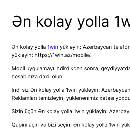
Ən kolay yolla 1w
Ən kolay yolla
1win
yükləyin: Azerbaycan telefon
yükləyin: https://1win.az/mobile/.
Mobil uygulamayı indirdikdən sonra, qeydiyyatd
hesabınıza daxil olun.
İndi siz Ən kolay yolla 1win yükləyin: Azerbaycan
Reklamları təmizləyin, yüklenənimiz xatası yoxd
Sizin üçün Ən kolay yolla 1win yükləyin: Azerbay
Qapını açın və bizi seçin. Ən kolay yolla 1win yü