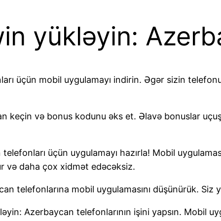
in yükləyin: Azerb
ları üçün mobil uygulamayı indirin. Əgər sizin telef
an keçin və bonus kodunu əks et. Əlavə bonuslar uçuş
 telefonları üçün uygulamayı hazırla! Mobil uygulamasın
ur və daha çox xidmət edəcəksiz.
can telefonlarına mobil uygulamasını düşünürük. Siz y
kləyin: Azerbaycan telefonlarının işini yapsın. Mobil 