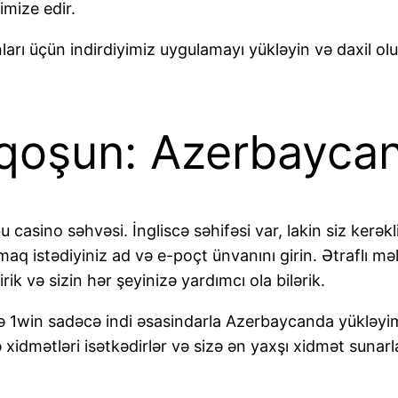
imize edir.
arı üçün indirdiyimiz uygulamayı yükləyin və daxil ol
 qoşun: Azerbaycan
casino səhvəsi. İngliscə səhifəsi var, lakin siz kerək
 istədiyiniz ad və e-poçt ünvanını girin. Ətraflı mə
rik və sizin hər şeyinizə yardımcı ola bilərik.
fə 1win sadəcə indi əsasindarla Azerbaycanda yükləyi
və xidmətləri isətkədirlər və sizə ən yaxşı xidmət suna