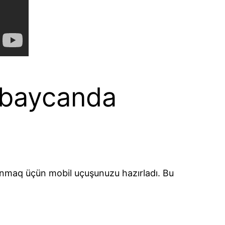
rbaycanda
lanmaq üçün mobil uçuşunuzu hazırladı. Bu