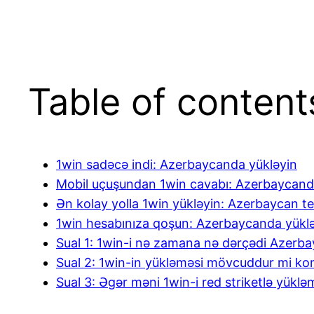
Table of content
1win sadəcə indi: Azerbaycanda yükləyin
Mobil uçuşundan 1win cavabı: Azerbaycand
Ən kolay yolla 1win yükləyin: Azerbaycan te
1win hesabınıza qoşun: Azerbaycanda yükl
Sual 1: 1win-i nə zamana nə dərçədi Azerba
Sual 2: 1win-in yükləməsi mövcuddur mi ko
Sual 3: Əgər məni 1win-i red striketlə yüklə