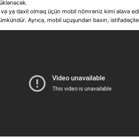
yüklənəcək.
aq və ya daxil olmaq üçün mobil nömrəniz kimi əlavə ed
mkündür. Ayrıca, mobil uçuşundan baxın, istifadəçilər