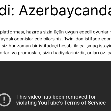
di: Azerbaycand
latforması, hazırda sizin üçün uygun ededli oyunların
ydalı ödənişlər edə bilərsiniz. 1win-dən istifadə edərk
siz hər zaman bir istifadəçi hesabı ilə çalışmaq istəyi
arı və promosları, sizin hədiyələrinizdir, onları öz iç