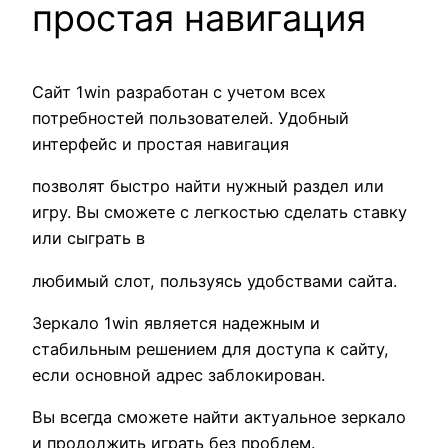
простая навигация
Сайт 1win разработан с учетом всех
потребностей пользователей. Удобный
интерфейс и простая навигация
позволят быстро найти нужный раздел или
игру. Вы сможете с легкостью сделать ставку
или сыграть в
любимый слот, пользуясь удобствами сайта.
Зеркало 1win является надежным и
стабильным решением для доступа к сайту,
если основной адрес заблокирован.
Вы всегда сможете найти актуальное зеркало
и продолжить играть без проблем.