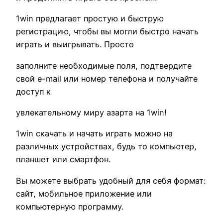
1win предлагает простую и быструю
регистрацию, чтобы вы могли быстро начать
играть и выигрывать. Просто
заполните необходимые поля, подтвердите
свой e-mail или номер телефона и получайте
доступ к
увлекательному миру азарта на 1win!
1win скачать и начать играть можно на
различных устройствах, будь то компьютер,
планшет или смартфон.
Вы можете выбрать удобный для себя формат:
сайт, мобильное приложение или
компьютерную программу.