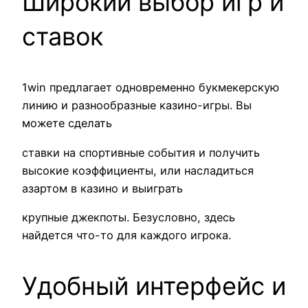
Широкий выбор игр и
ставок
1win предлагает одновременно букмекерскую
линию и разнообразные казино-игры. Вы
можете сделать
ставки на спортивные события и получить
высокие коэффициенты, или насладиться
азартом в казино и выиграть
крупные джекпоты. Безусловно, здесь
найдется что-то для каждого игрока.
Удобный интерфейс и