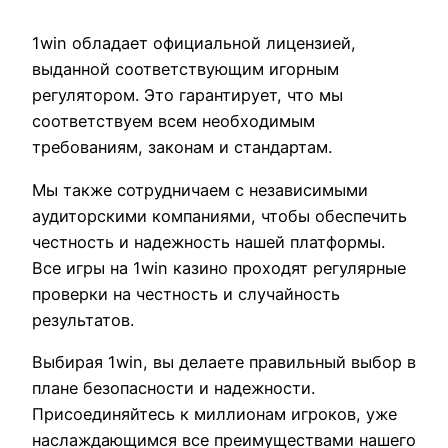
1win обладает официальной лицензией,
выданной соответствующим игорным
регулятором. Это гарантирует, что мы
соответствуем всем необходимым
требованиям, законам и стандартам.
Мы также сотрудничаем с независимыми
аудиторскими компаниями, чтобы обеспечить
честность и надежность нашей платформы.
Все игры на 1win казино проходят регулярные
проверки на честность и случайность
результатов.
Выбирая 1win, вы делаете правильный выбор в
плане безопасности и надежности.
Присоединяйтесь к миллионам игроков, уже
наслаждающимся все преимуществами нашего