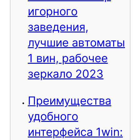
игорного
заведения,
лучшие автоматы
1 вин, рабочее
зеркало 2023
Преимущества
удобного
интерфейса 1win: