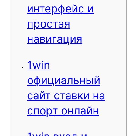
интерфейс и
простая
навигация
1win
официальный
сайт ставки на
спорт онлайн