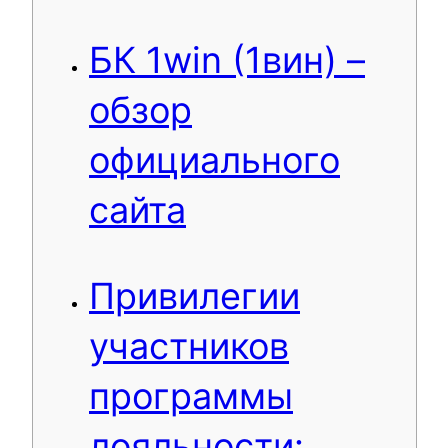
БК 1win (1вин) –
обзор
официального
сайта
Привилегии
участников
программы
лояльности: