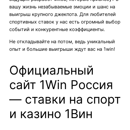
вашу жизнь незабываемые эмоции и шанс на
выигрыш крупного джекпота. Для любителей
спортивных ставок у нас есть огромный выбор
событий и конкурентные коэффициенты.
Не откладывайте на потом, ведь уникальный
опыт и большие выигрыши ждут вас на 1win!
Официальный
сайт 1Win Россия
— ставки на спорт
и казино 1Вин