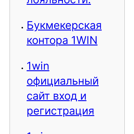
Букмекерская
контора 1WIN
1win
официальный
сайт вход и
регистрация