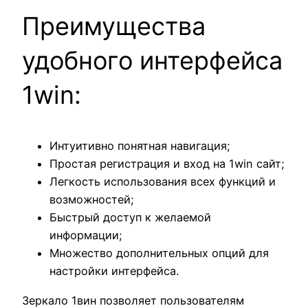
Преимущества
удобного интерфейса
1win:
Интуитивно понятная навигация;
Простая регистрация и вход на 1win сайт;
Легкость использования всех функций и
возможностей;
Быстрый доступ к желаемой
информации;
Множество дополнительных опций для
настройки интерфейса.
Зеркало 1вин позволяет пользователям