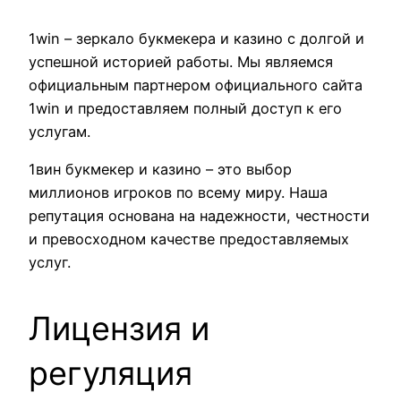
1win – зеркало букмекера и казино с долгой и
успешной историей работы. Мы являемся
официальным партнером официального сайта
1win и предоставляем полный доступ к его
услугам.
1вин букмекер и казино – это выбор
миллионов игроков по всему миру. Наша
репутация основана на надежности, честности
и превосходном качестве предоставляемых
услуг.
Лицензия и
регуляция