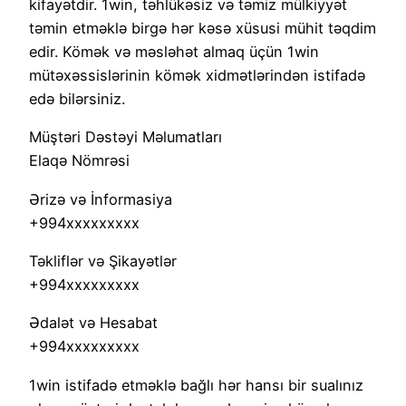
kifayətdir. 1win, təhlükəsiz və təmiz mülkiyyət
təmin etməklə birgə hər kəsə xüsusi mühit təqdim
edir. Kömək və məsləhət almaq üçün 1win
mütəxəssislərinin kömək xidmətlərindən istifadə
edə bilərsiniz.
Müştəri Dəstəyi Məlumatları
Elaqə Nömrəsi
Ərizə və İnformasiya
+994xxxxxxxxx
Təkliflər və Şikayətlər
+994xxxxxxxxx
Ədalət və Hesabat
+994xxxxxxxxx
1win istifadə etməklə bağlı hər hansı bir sualınız