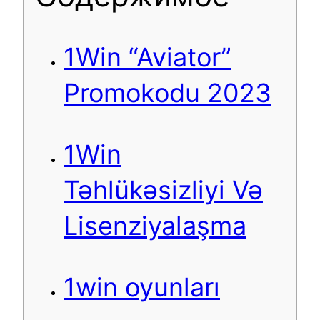
1Win “Aviator”
Promokodu 2023
1Win
Təhlükəsizliyi Və
Lisenziyalaşma
1win oyunları