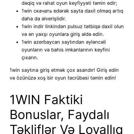
dəqiq və rahat oyun keyfiyyəti təmin edir;
1win скачать edərək sayta daxil olmaq artıq
daha da əlverişlidir.
1win indir linkindən pulsuz tətbiqə daxil olun
və ən yaxşı oyunlara giriş əldə edin.
1win azerbaycan saytından əyləncəli
oyunların və bahis imkanlarının keyfini
çıxarın.
1win saytına giriş etmək çox asandır! Giriş edin
və özünüzə xoş bir oyun təcrübəsi təmin edin!
1WIN Faktiki
Bonuslar, Faydalı
Təkliflər Və Loyallıq