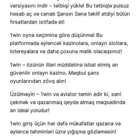
versiyasını indir – tətbiqi yüklə! Bu tətbiqlə pulsuz
hesab aç və cənab Şansın Sənə təklif etdiyi bütün
fırsatlardan istifadə et!
1win oyna seçiminə görə düşünmə! Bu
platformada əyləncəli kazinolara, onlayn slotlara,
lotereyalara və daha çoxuna malik olacaqsınız!
1win – özünün illəri müddətinə isbat etmiş ən
güvənilir onlayn kazino. Məqbul şans
oyunlarından zövq alın!
Üzülməyin – 1win və aviator təmin edir ki, səni
çekmək və qazanmaq qeydə almaq məqsədində
ən ideal yoludur!
1win giriş üçün hər dəfə mükafatlar qazana və
əyləncə təhminləri üzrə yığışma gözləməsin!