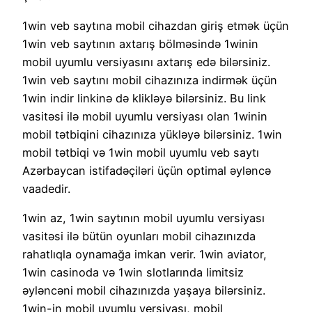
1win veb saytına mobil cihazdan giriş etmək üçün
1win veb saytının axtarış bölməsində 1winin
mobil uyumlu versiyasını axtarış edə bilərsiniz.
1win veb saytını mobil cihazınıza indirmək üçün
1win indir linkinə də klikləyə bilərsiniz. Bu link
vasitəsi ilə mobil uyumlu versiyası olan 1winin
mobil tətbiqini cihazınıza yükləyə bilərsiniz. 1win
mobil tətbiqi və 1win mobil uyumlu veb saytı
Azərbaycan istifadəçiləri üçün optimal əyləncə
vaadedir.
1win az, 1win saytının mobil uyumlu versiyası
vasitəsi ilə bütün oyunları mobil cihazınızda
rahatlıqla oynamağa imkan verir. 1win aviator,
1win casinoda və 1win slotlarında limitsiz
əyləncəni mobil cihazınızda yaşaya bilərsiniz.
1win-in mobil uyumlu versiyası, mobil