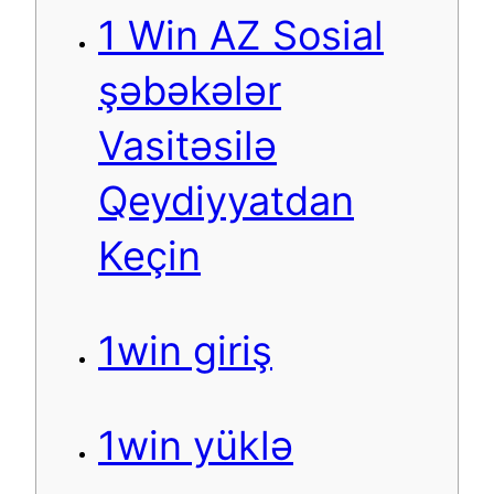
1 Win AZ Sosial
şəbəkələr
Vasitəsilə
Qeydiyyatdan
Keçin
1win giriş
1win yüklə