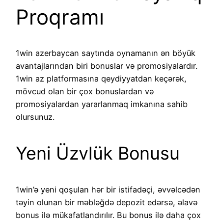
Proqramı
1win azerbaycan saytında oynamanın ən böyük
avantajlarından biri bonuslar və promosiyalardır.
1win az platformasına qeydiyyatdan keçərək,
mövcud olan bir çox bonuslardan və
promosiyalardan yararlanmaq imkanına sahib
olursunuz.
Yeni Üzvlük Bonusu
1win’ə yeni qoşulan hər bir istifadəçi, əvvəlcədən
təyin olunan bir məbləğdə depozit edərsə, əlavə
bonus ilə mükafatlandırılır. Bu bonus ilə daha çox