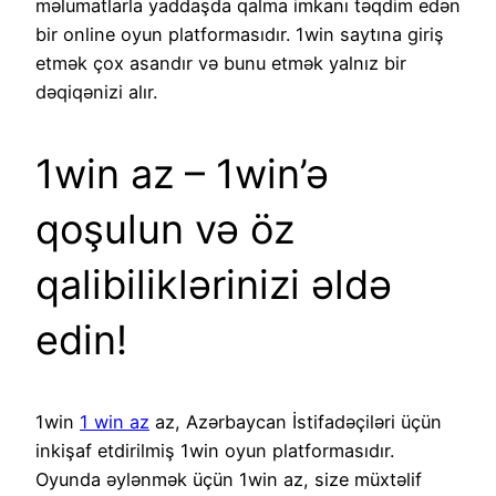
məlumatlarla yaddaşda qalma imkanı təqdim edən
bir online oyun platformasıdır. 1win saytına giriş
etmək çox asandır və bunu etmək yalnız bir
dəqiqənizi alır.
1win az – 1win’ə
qoşulun və öz
qalibiliklərinizi əldə
edin!
1win
1 win az
az, Azərbaycan İstifadəçiləri üçün
inkişaf etdirilmiş 1win oyun platformasıdır.
Oyunda əylənmək üçün 1win az, size müxtəlif