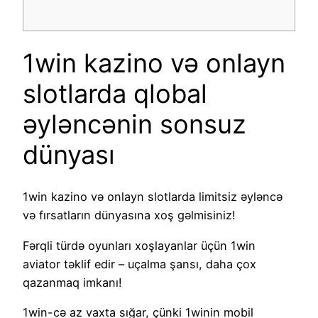
1win kazino və onlayn
slotlarda qlobal
əyləncənin sonsuz
dünyası
1win kazino və onlayn slotlarda limitsiz əyləncə
və fırsatların dünyasına xoş gəlmisiniz!
Fərqli türdə oyunları xoşlayanlar üçün 1win
aviator təklif edir – uçalma şansı, daha çox
qazanmaq imkanı!
1win-cə az vaxta sığar, çünki 1winin mobil