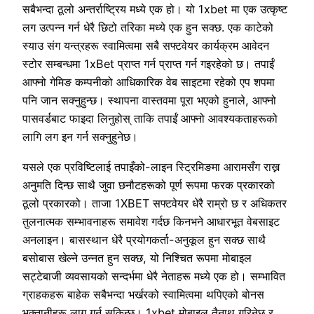
सबैभन्दा ठूलो अन्तर्राष्ट्रिय मध्ये एक हो। यो 1xbet मा एक उत्कृष्ट
लग उत्पन्न गर्न धेरै छिटो तरिका मध्ये एक हुन सक्छ. एक काटेको
स्याउ संग यन्त्रहरू स्वामित्वमा सबै सफ्टवेयर कार्यक्रम आवेदन
स्टोर सम्बन्धमा 1xBet प्राप्त गर्न प्राप्त गर्न गइरहेको छ। तपाईं
आफ्नो गेमिङ कम्पनीको आधिकारिक वेब साइटमा रहेको एप शपमा
पनि जान सक्नुहुन्छ। स्थापना वास्तवमा पूरा भएको हुनाले, आफ्नो
पासवर्डबाट फाइदा लिनुहोस् ताकि तपाईं आफ्नो आवश्यकताहरूको
लागि लग इन गर्न सक्नुहुनेछ।
यसले एक प्रविष्टिलाई तपाइँको-लाइन स्ट्रिमिङमा आरामसँग राख्न
अनुमति दिन्छ साथै जुवा छनौटहरूको पूर्ण रूपमा फरक प्रकारको
ठूलो प्रकारको। ताजा 1XBET सफ्टवेयर धेरै राम्रो छ र अधिकतर
तुलनात्मक सम्भावनाहरू समावेश गर्दछ किनभने आधारभूत वेबसाइट
अनलाइन। बासस्थान धेरै प्रयोगकर्ता-अनुकूल हुन सक्छ साथै
बसोबास खेल्ने उन्नत हुन सक्छ, यो निश्चित रूपमा मोबाइल
सट्टेबाजी व्यवसायको सन्दर्भमा धेरै नेताहरू मध्ये एक हो। सम्भावित
ग्राहकहरू बाहेक सबैभन्दा भर्खरको स्वामित्वमा थपिएको बोनस
भुक्तानीहरू लागू गर्न सकिन्छ। 1xbet मोबाइल तैनाथ गरिनेछ र