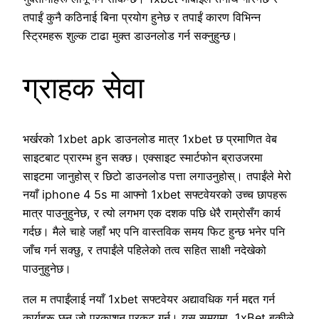
तपाईं कुनै कठिनाई बिना प्रयोग हुनेछ र तपाईं कारण विभिन्न
स्ट्रिमहरू शुल्क टाढा मुक्त डाउनलोड गर्न सक्नुहुन्छ।
ग्राहक सेवा
भर्खरको 1xbet apk डाउनलोड मात्र 1xbet छ प्रमाणित वेब
साइटबाट प्रारम्भ हुन सक्छ। एक्साइट स्मार्टफोन ब्राउजरमा
साइटमा जानुहोस् र छिटो डाउनलोड पत्ता लगाउनुहोस्। तपाईंले मेरो
नयाँ iphone 4 5s मा आफ्नो 1xbet सफ्टवेयरको उच्च छापहरू
मात्र पाउनुहुनेछ, र त्यो लगभग एक दशक पछि धेरै राम्रोसँग कार्य
गर्दछ। मैले चाहे जहाँ भए पनि वास्तविक समय फिट हुन्छ भनेर पनि
जाँच गर्न सक्छु, र तपाईंले पहिलेको तत्व सहित साक्षी नदेखेको
पाउनुहुनेछ।
तल म तपाईंलाई नयाँ 1xbet सफ्टवेयर अद्यावधिक गर्न मद्दत गर्न
कार्यहरू छन् जो प्रकाशन प्रकट गर्न। यस समयमा, 1xBet बुकीले