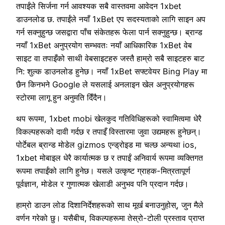
तपाईंले सिर्जना गर्न आवश्यक सबै वास्तवमा आवेदन 1xbet
डाउनलोड छ. तपाईंले नयाँ 1xBet एप सदस्यताको लागि साइन अप
गर्न सक्नुहुन्छ जसद्वारा पाँच संकेतहरू फेला पार्न सक्नुहुन्छ। ब्रान्ड
नयाँ 1xBet अनुप्रयोग सम्भवतः नयाँ आधिकारिक 1xBet वेब
साइट वा तपाइँको साथी वेबसाइटहरु जस्तै हाम्रो सबै साइटहरु बाट
नि: शुल्क डाउनलोड हुनेछ। नयाँ 1xBet सफ्टवेयर Bing Play मा
छैन किनभने Google ले यसलाई अनलाइन खेल अनुप्रयोगहरू
स्टोरमा लागू हुन अनुमति दिँदैन।
थप रूपमा, 1xbet mobi खेलकुद गतिविधिहरूको स्वामित्वमा धेरै
विकल्पहरूको दावी गर्दछ र तपाइँ विस्तारमा जुवा उद्यमहरू हुनेछन्।
पोर्टेबल ब्रान्ड मोडेल gizmos एन्ड्रोइड मा चल्छ अन्यथा ios,
1xbet मोबाइल धेरै कार्यात्मक छ र तपाईं अनिवार्य रूपमा व्यक्तिगत
रूपमा तपाईंको लागि हुनेछ। यसले उत्कृष्ट ग्राहक-मित्रतापूर्ण
पूर्वज्ञान, मोडेल र गुणात्मक खेलाडी अनुभव पनि प्रदान गर्दछ।
हाम्रो डाउन लोड दिशानिर्देशहरूको साथ मूर्ख बनाउनुहोस्, जुन मैले
वर्णन गरेको छु। यसैबीच, विकल्पहरूमा तेस्रो-टोली प्रस्ताव प्राप्त