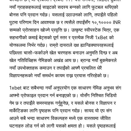
नयाँ ग्राहकहरूलाई साइटको सदस्य बन्नको लागि फुटबल थपिएको
बोनस पनि प्रदान गर्दछ। यसलाई उठाउनको लागि, तपाईंले पहिलो
पुटमा परिणाम दिन आवश्यक छ र त्यसैले तपाईंसँग १०,१०००० INR
सम्मको प्रोत्साहन खोज्ने प्रवृत्ति छ। उत्कृष्ट स्वीपस्टेक भित्र, एक
सहभागीको कमाई बेट्सको पूर्ण स्तर र प्रत्येक निजी 1xBet को
योगफलमा निर्भर गर्दछ। राम्रो दायराले दक्ष ह्यान्डिक्यापरहरूलाई
पछिल्ला चासो-फर्काउने खेल चरणहरू बनाउन अनुमति दिन्छ र अब
खेल गतिविधिहरू गेमिङको अखंड आय छ। ब्रान्ड नयाँ बुकमेकरले
नयाँ उपभोक्ताहरू कमाउन र तपाईंको आफ्नै प्रचलित धेरै
विज्ञापनहरूको नयाँ समर्थन कायम राख्न प्रयास गरिरहेको छ।
1xbet बाट सबैभन्दा नयाँ अनुप्रयोग एक साधारण गेमिङ अनुभव संग
आफ्नो प्रोफाइल प्रदान गर्न बनाइएको छ। योसँग निश्चित भिडियो
गेम छ र तपाइँले समस्याहरू गर्नुहुनेछ, र यसले बोनस र विज्ञापन र
मार्केटिङका ​​लागि पृष्ठहरू पनि प्रदान गर्दछ। सायद यो एप संग
आउने सबै भन्दा साधारण विकल्पहरु मध्ये एक वास्तवमा जीवित
घटनाहरु लोड गर्न को लागी यसको क्षमता हो। यसले पृष्ठहरूलाई