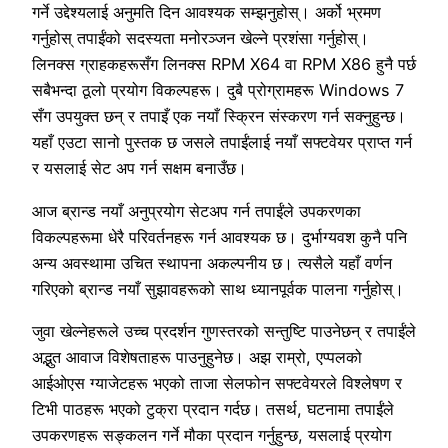
गर्ने उद्देश्यलाई अनुमति दिन आवश्यक सम्झनुहोस्। अर्को भ्रमण
गर्नुहोस् तपाईंको सदस्यता मनोरञ्जन खेल्ने प्रशंसा गर्नुहोस्।
लिनक्स ग्राहकहरूसँग लिनक्स RPM X64 वा RPM X86 हुनै पर्छ
सबैभन्दा ठूलो प्रयोग विकल्पहरू। दुबै प्रोग्रामहरू Windows 7
सँग उपयुक्त छन् र तपाइँ एक नयाँ स्क्रिन संस्करण गर्न सक्नुहुन्छ।
यहाँ एउटा सानो पुस्तक छ जसले तपाईंलाई नयाँ सफ्टवेयर प्राप्त गर्न
र यसलाई सेट अप गर्न सक्षम बनाउँछ।
आज ब्रान्ड नयाँ अनुप्रयोग सेटअप गर्न तपाईंले उपकरणका
विकल्पहरूमा धेरै परिवर्तनहरू गर्न आवश्यक छ। दुर्भाग्यवश कुनै पनि
अन्य अवस्थामा उचित स्थापना अकल्पनीय छ। त्यसैले यहाँ वर्णन
गरिएको ब्रान्ड नयाँ सुझावहरूको साथ ध्यानपूर्वक पालना गर्नुहोस्।
जुवा खेल्नेहरूले उच्च प्रदर्शन गुणस्तरको सन्तुष्टि पाउनेछन् र तपाईंले
अद्भुत आवाज विशेषताहरू पाउनुहुनेछ। अझ राम्रो, एप्पलको
आईओएस ग्याजेटहरू भएको ताजा सेलफोन सफ्टवेयरले विश्लेषण र
टिभी पाठहरू भएको टुक्रा प्रदान गर्दछ। तसर्थ, घटनामा तपाईंले
उपकरणहरू सङ्कलन गर्ने मौका प्रदान गर्नुहुन्छ, यसलाई प्रयोग