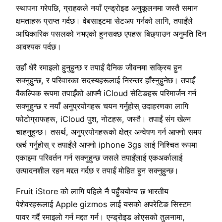
स्थापना गरेपछि, ग्राहकले नयाँ एन्ड्रोइड अनुकूलनमा जस्तै समान
क्षमताहरू प्राप्त गर्दछ। वेबसाइटमा सेटअप गर्नको लागि, तपाईंले
आधिकारिक पसलको नभएको हुनसक्छ एपहरू बिछ्याउन अनुमति दिन
आवश्यक पर्दछ।
उहाँ धेरै रमाइलो हुनुहुन्छ र तपाईं दैनिक जीवनमा सक्रिय हुन
सक्नुहुन्छ, र परिवारका सदस्यहरूलाई निरन्तर हाँस्नुहुनेछ। तपाइँ
वैकल्पिक रूपमा तपाइँको आफ्नै iCloud सेटिङहरू परिमार्जन गर्न
सक्नुहुन्छ र नयाँ अनुप्रयोगहरू चयन गर्नुहोस् उदाहरणका लागि
फोटोग्राफहरू, iCloud पुश, नोटहरू, जस्तै। तपाईं संग खेल्न
चाहनुहुन्छ। तसर्थ, अनुप्रयोगहरूको क्षेत्र अन्वेषण गर्न आफ्नो समय
खर्च गर्नुहोस् र तपाईंले आफ्नो iphone 3gs लाई निश्चित रूपमा
एकाइमा परिवर्तन गर्न सक्नुहुन्छ जसले तपाईंलाई एकअर्कालाई
उत्पादनशील रहन मद्दत गर्दछ र तपाईं मोहित हुन सक्नुहुन्छ।
Fruit iStore को लागि पहिले नै पहुँचयोग्य छ भारतीय
पेशेवरहरूलाई Apple gizmos लाई यसको अपरेटिङ सिस्टम
पावर गर्दै रमाइलो गर्न मद्दत गर्न। एन्ड्रोइड ओएसको तुलनामा,