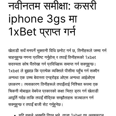
नवीनतम समीक्षा: कसरी
iphone 3gs मा
1xBet प्राप्त गर्न
खेलाडी सधैं मनपर्ने भुक्तानी विधि छनोट गर्न छ, तिनीहरूले जम्मा गर्न
चाहनुहुन्छ गणना प्रविष्ट गर्नुहोस् र तपाईं तिनीहरूको 1xbet
सदस्यता कोष पैंतरेखा गर्न प्रविधिहरू समाप्त गर्न सक्नुहुन्छ।
1xbet ले बुझ्दछ कि प्रत्येक व्यक्तिले पीसीमा पहुँच गर्न सक्दैन
अन्यथा एक उच्च बेवास्ता एन्ड्रोइड ओएस अन्यथा आईओएस
उपकरण। त्यसकारण तिनीहरूले तपाइँलाई निश्चित रूपमा एक
चिकनी मोबाइल वेबपेज प्रकारको कक्षा भित्र ड्रप गर्न खेलाडी
आपूर्ति गर्दछ ताकि तपाइँ मौद्रिक सम्झौताहरू सञ्चालन गर्न
सक्नुहुन्छ र तपाइँ बाजी सेट गर्नुहुनेछ।
यदि यसले अनुमति दिएन भने, ताजा 1xbet एप अनइन्स्टल